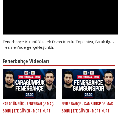
Fenerbahçe Kulübü Yüksek Divan Kurulu Toplantısı, Faruk Ilgaz
Tesisleri'nde gerçekleştirildi.
Fenerbahçe Videoları
KARAGÜMRÜK - FENERBAHÇE MAÇ
FENERBAHÇE - SAMSUNSPOR MAÇ
SONU | EFE GÜVEN - MERT KURT
SONU | EFE GÜVEN - MERT KURT