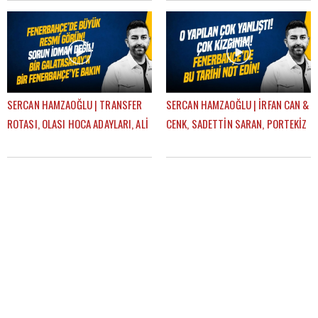
GÜNDEM FENERBAHÇE
SERCAN HAMZAOĞLU | TRANSFER
SERCAN HAMZAOĞLU | İRFAN CAN &
ROTASI, OLASI HOCA ADAYLARI, ALİ
CENK, SADETTİN SARAN, PORTEKİZ
KOÇ, AZİZ YILDIRIM | GÜNDEM
KAMPI, TEDESCO | GÜNDEM
FENERBAHÇE
FENERBAHÇE