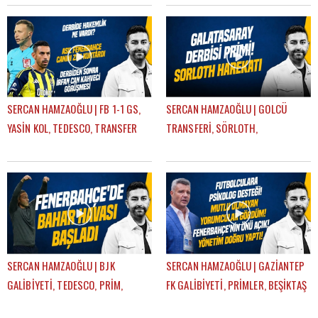
FENERBAHÇE
GÜNDEM FENERBAHÇE
SERCAN HAMZAOĞLU | FB 1-1 GS,
SERCAN HAMZAOĞLU | GOLCÜ
YASİN KOL, TEDESCO, TRANSFER
TRANSFERİ, SÖRLOTH,
KARARLARI, EN NESYRI | GÜNDEM
LEWANDOWSKI, SANCHO,
FENERBAHÇE
RİZESPOR-FB | GÜNDEM
FENERBAHÇE
SERCAN HAMZAOĞLU | BJK
SERCAN HAMZAOĞLU | GAZİANTEP
GALİBİYETİ, TEDESCO, PRİM,
FK GALİBİYETİ, PRİMLER, BEŞİKTAŞ
PLZEN-FB, TRANSFER PLANI |
DERBİSİ | GÜNDEM FENERBAHÇE