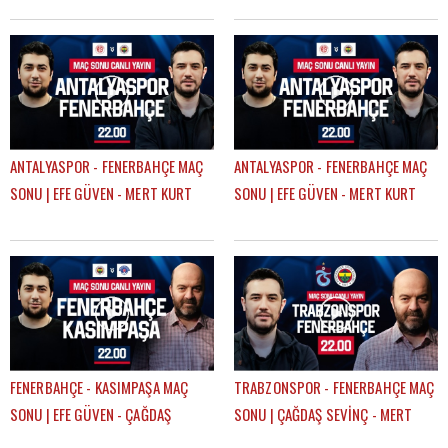
ANTALYASPOR - FENERBAHÇE MAÇ
ANTALYASPOR - FENERBAHÇE MAÇ
SONU | EFE GÜVEN - MERT KURT
SONU | EFE GÜVEN - MERT KURT
FENERBAHÇE - KASIMPAŞA MAÇ
TRABZONSPOR - FENERBAHÇE MAÇ
SONU | EFE GÜVEN - ÇAĞDAŞ
SONU | ÇAĞDAŞ SEVİNÇ - MERT
SEVİNÇ
KURT