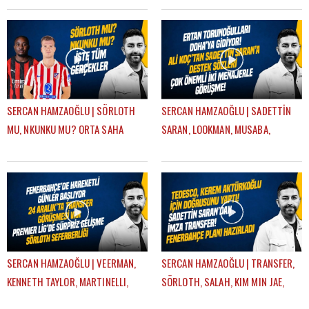
SERCAN HAMZAOĞLU | SÖRLOTH
SERCAN HAMZAOĞLU | SADETTİN
MU, NKUNKU MU? ORTA SAHA
SARAN, LOOKMAN, MUSABA,
TRANSFERİ, SÜPER KUPA | GÜNDEM
SÖRLOTH, FRATTESI, TRANSFER |
FENERBAHÇE
GÜNDEM FENERBAHÇE
SERCAN HAMZAOĞLU | VEERMAN,
SERCAN HAMZAOĞLU | TRANSFER,
KENNETH TAYLOR, MARTINELLI,
SÖRLOTH, SALAH, KIM MIN JAE,
SÖRLOTH TRANSFERİ | GÜNDEM
AYRILIKLAR, MERT HAKAN |