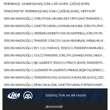
FENERBAHÇE - KASIMPAŞA MAÇ SONU | EFE GÜVEN - ÇAĞDAŞ SEVİNÇ
TRABZONSPOR - FENERBAHÇE MAÇ SONU | ÇAĞDAŞ SEVİNÇ - MERT KURT
SERCAN HAMZAOĞLU | SÖRLOTH MU, NKUNKU MU? ORTA SAHA TRANSFERİ, SÜPER KUPA | GÜNDEM FENERBAHÇE
SERCAN HAMZAOĞLU | SADETTİN SARAN, LOOKMAN, MUSABA, SÖRLOTH, FRATTESI, TRANSFER | GÜNDEM FENERBAHÇE
SERCAN HAMZAOĞLU | VEERMAN, KENNETH TAYLOR, MARTINELLI, SÖRLOTH TRANSFERİ | GÜNDEM FENERBAHÇE
SERCAN HAMZAOĞLU | TRANSFER, SÖRLOTH, SALAH, KIM MIN JAE, AYRILIKLAR, MERT HAKAN | GÜNDEM FENERBAHÇE
SERCAN HAMZAOĞLU | FB 1-1 GS, YASİN KOL, TEDESCO, TRANSFER KARARLARI, EN NESYRI | GÜNDEM FENERBAHÇE
SERCAN HAMZAOĞLU | GOLCÜ TRANSFERİ, SÖRLOTH, LEWANDOWSKI, SANCHO, RİZESPOR-FB | GÜNDEM FENERBAHÇE
SERCAN HAMZAOĞLU | BJK GALİBİYETİ, TEDESCO, PRİM, PLZEN-FB, TRANSFER PLANI | GÜNDEM FENERBAHÇE
SERCAN HAMZAOĞLU | GAZİANTEP FK GALİBİYETİ, PRİMLER, BEŞİKTAŞ DERBİSİ | GÜNDEM FENERBAHÇE
SERCAN HAMZAOĞLU | TRANSFER ROTASI, OLASI HOCA ADAYLARI, ALİ KOÇ, AZİZ YILDIRIM | GÜNDEM FENERBAHÇE
SERCAN HAMZAOĞLU | İRFAN CAN & CENK, SADETTİN SARAN, PORTEKİZ KAMPI, TEDESCO | GÜNDEM FENERBAHÇE
Sitemiz İHA ve AA resmi
abonesidir