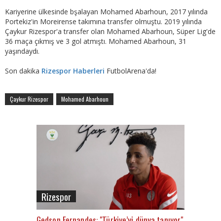
Kariyerine ülkesinde bşalayan Mohamed Abarhoun, 2017 yılında
Portekiz'in Moreirense takımına transfer olmuştu. 2019 yılında
Çaykur Rizespor'a transfer olan Mohamed Abarhoun, Süper Lig'de
36 maça çıkmış ve 3 gol atmıştı. Mohamed Abarhoun, 31
yaşındaydı.
Son dakika
Rizespor Haberleri
FutbolArena'da!
Çaykur Rizespor
Mohamed Abarhoun
Rizespor
Gedson Fernandes: "Türkiye’yi dünya tanıyor"