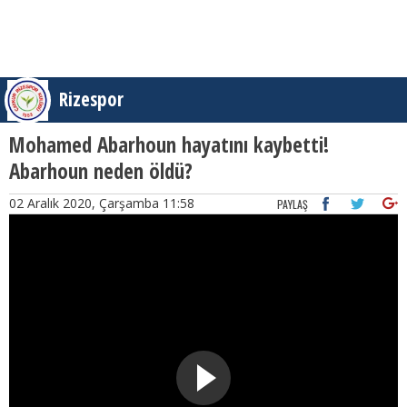
Rizespor
Mohamed Abarhoun hayatını kaybetti!
Abarhoun neden öldü?
02 Aralık 2020, Çarşamba 11:58
PAYLAŞ