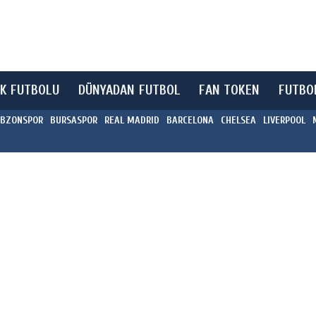
K FUTBOLU
DÜNYADAN FUTBOL
FAN TOKEN
FUTBO
BZONSPOR
BURSASPOR
REAL MADRID
BARCELONA
CHELSEA
LIVERPOOL