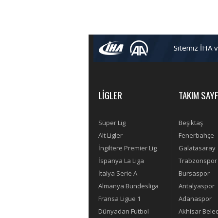
Sitemiz İHA 
LİGLER
TAKIM SAYF
Süper Lig
Beşiktaş
Alt Ligler
Fenerbahçe
İngiltere Premier Lig
Galatasaray
İspanya La Liga
Trabzonspor
İtalya Serie A
Bursaspor
Almanya Bundesliga
Antalyaspor
Fransa Ligue 1
Adanaspor
Dünyadan Futbol
Akhisar Bele