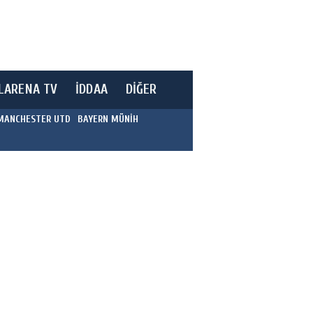
LARENA TV
İDDAA
DİĞER
MANCHESTER UTD
BAYERN MÜNİH