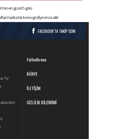
'nin en güzel 5 golü
tarı harika bir koreografiye imza attı!
FACEBOOK’TA TAKİP EDİN
FutbolArena
KÜNYE
na TV
r
İLETİŞİM
GİZLİLİK BİLDİRİMİ
aberleri
mı
i