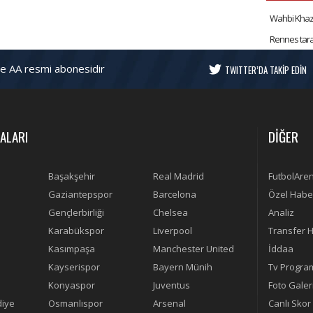
Wahbi Khazri
Rennes taraf
ve AA resmi abonesidir
TWITTER’DA TAKİP EDİN
ALARI
DİĞER
Başakşehir
Real Madrid
FutbolAre
Gaziantepspor
Barcelona
Özel Habe
Gençlerbirliği
Chelsea
Analiz
Karabükspor
Liverpool
Transfer H
Kasımpaşa
Manchester United
İddaa
Kayserispor
Bayern Münih
Tv Progra
Konyaspor
Juventus
Foto Galer
diye
Osmanlıspor
Arsenal
Canlı Skor