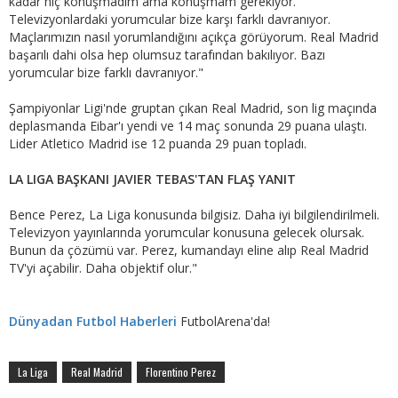
kadar hiç konuşmadım ama konuşmam gerekiyor.
Televizyonlardaki yorumcular bize karşı farklı davranıyor.
Maçlarımızın nasıl yorumlandığını açıkça görüyorum. Real Madrid
başarılı dahi olsa hep olumsuz tarafından bakılıyor. Bazı
yorumcular bize farklı davranıyor."
Şampiyonlar Ligi'nde gruptan çıkan Real Madrid, son lig maçında
deplasmanda Eibar'ı yendi ve 14 maç sonunda 29 puana ulaştı.
Lider Atletico Madrid ise 12 puanda 29 puan topladı.
LA LIGA BAŞKANI JAVIER TEBAS'TAN FLAŞ YANIT
Bence Perez, La Liga konusunda bilgisiz. Daha iyi bilgilendirilmeli.
Televizyon yayınlarında yorumcular konusuna gelecek olursak.
Bunun da çözümü var. Perez, kumandayı eline alıp Real Madrid
TV'yi açabilir. Daha objektif olur."
Dünyadan Futbol Haberleri
FutbolArena'da!
La Liga
Real Madrid
Florentino Perez