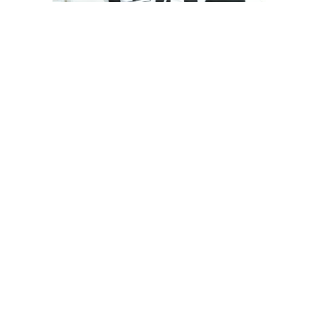
Besiktas-Samsunspor(18.01.2024)