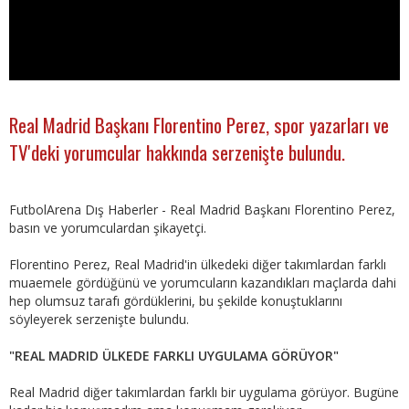
Real Madrid Başkanı Florentino Perez, spor yazarları ve
TV'deki yorumcular hakkında serzenişte bulundu.
FutbolArena Dış Haberler - Real Madrid Başkanı Florentino Perez,
basın ve yorumculardan şikayetçi.
Florentino Perez, Real Madrid'in ülkedeki diğer takımlardan farklı
muaemele gördüğünü ve yorumcuların kazandıkları maçlarda dahi
hep olumsuz tarafı gördüklerini, bu şekilde konuştuklarını
söyleyerek serzenişte bulundu.
"REAL MADRID ÜLKEDE FARKLI UYGULAMA GÖRÜYOR"
Real Madrid diğer takımlardan farklı bir uygulama görüyor. Bugüne