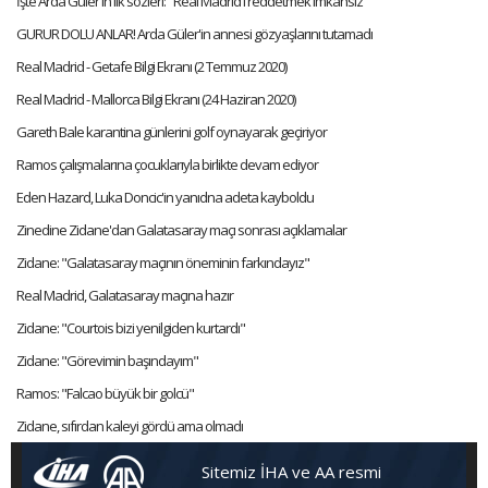
İşte Arda Güler'in ilk sözleri: "Real Madrid'i reddetmek imkansız"
GURUR DOLU ANLAR! Arda Güler'in annesi gözyaşlarını tutamadı
Real Madrid - Getafe Bilgi Ekranı (2 Temmuz 2020)
Real Madrid - Mallorca Bilgi Ekranı (24 Haziran 2020)
Gareth Bale karantina günlerini golf oynayarak geçiriyor
Ramos çalışmalarına çocuklarıyla birlikte devam ediyor
Eden Hazard, Luka Doncic'in yanıdna adeta kayboldu
Zinedine Zidane'dan Galatasaray maçı sonrası açıklamalar
Zidane: "Galatasaray maçının öneminin farkındayız"
Real Madrid, Galatasaray maçına hazır
Zidane: "Courtois bizi yenilgiden kurtardı"
Zidane: "Görevimin başındayım"
Ramos: "Falcao büyük bir golcü"
Zidane, sıfırdan kaleyi gördü ama olmadı
Sitemiz İHA ve AA resmi