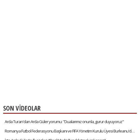
SON VİDEOLAR
Arda Turan'dan Arda Güler yorumu: "Dualarımız onunla, gurur duyuyoruz"
Romanya Futbol Federasyonu Başkanı ve FIFA Yönetim Kurulu Üyesi Burleanu'dan Arda Güler'e övgüler