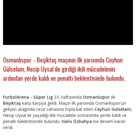
Osmanlıspor - Beşiktaş maçının ilk yarısında Ceyhun
Gülselam, Necip Uysal ile girdiği ikili mücadelenin
ardından yerde kaldı ve penaltı beklentisinde bulundu.
FutbolArena - Süper Lig
33. haftasında
Osmanlıspor
ile
Beşiktaş
karşı karşıya geldi. Maçın ilk yarısında Osmanlıspor'un
gelişen atağında ceza sahasına topla kat eden
Ceyhun Gülselam
,
Necip Uysal ile yaşadığı ikili mücadele sonrasında yerde kaldı ve
penaltı beklentisinde bulundu.
Halis Özkahya
ise devam kararı
verdi.