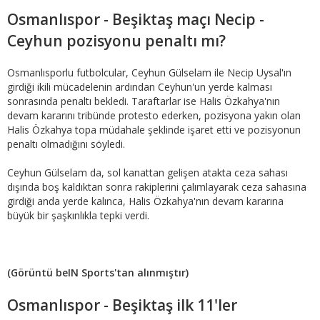
Osmanlıspor - Beşiktaş maçı Necip -
Ceyhun pozisyonu penaltı mı?
Osmanlısporlu futbolcular, Ceyhun Gülselam ile Necip Uysal'ın
girdiği ikili mücadelenin ardından Ceyhun'un yerde kalması
sonrasında penaltı bekledi. Taraftarlar ise Halis Özkahya'nın
devam kararını tribünde protesto ederken, pozisyona yakın olan
Halis Özkahya topa müdahale şeklinde işaret etti ve pozisyonun
penaltı olmadığını söyledi.
Ceyhun Gülselam da, sol kanattan gelişen atakta ceza sahası
dışında boş kaldıktan sonra rakiplerini çalımlayarak ceza sahasına
girdiği anda yerde kalınca, Halis Özkahya'nın devam kararına
büyük bir şaşkınlıkla tepki verdi.
(Görüntü beIN Sports'tan alınmıştır)
Osmanlıspor - Beşiktaş ilk 11'ler