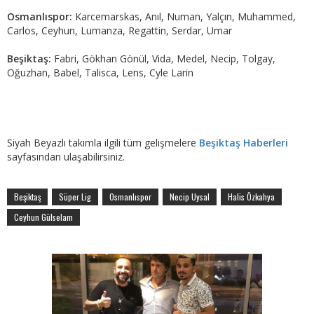
Osmanlıspor:
Karcemarskas, Anıl, Numan, Yalçın, Muhammed,
Carlos, Ceyhun, Lumanza, Regattin, Serdar, Umar
Beşiktaş:
Fabri, Gökhan Gönül, Vida, Medel, Necip, Tolgay,
Oğuzhan, Babel, Talisca, Lens, Cyle Larin
Siyah Beyazlı takımla ilgili tüm gelişmelere
Beşiktaş Haberleri
sayfasından ulaşabilirsiniz.
Beşiktaş
Süper Lig
Osmanlıspor
Necip Uysal
Halis Özkahya
Ceyhun Gülselam