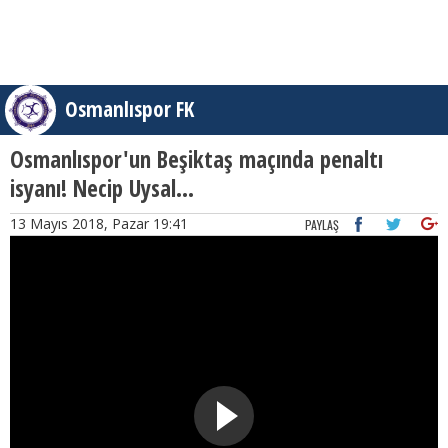
Osmanlıspor FK
Osmanlıspor'un Beşiktaş maçında penaltı
isyanı! Necip Uysal...
13 Mayıs 2018, Pazar 19:41
PAYLAŞ