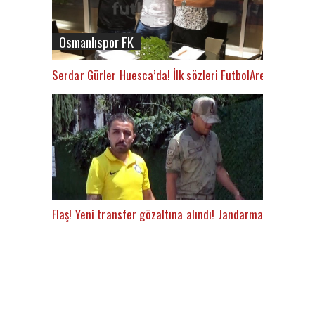
Osmanlıspor FK
Serdar Gürler Huesca’da! İlk sözleri FutbolArena’da
Flaş! Yeni transfer gözaltına alındı! Jandarma apar topa