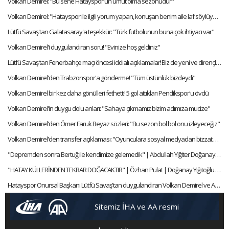
Volkan Demirel: "Bu sene Hatayspor'un umut olma sezonudur"
Volkan Demirel: "Hatayspor ile ilgili yorum yapan, konuşan benim aile laf söylüyordur"
Lütfü Savaş'tan Galatasaray'a teşekkür: "Türk futbolunun buna çok ihtiyacı var"
Volkan Demirel'i duygulandıran soru! "Evinize hoş geldiniz"
Lütfü Savaş'tan Fenerbahçe maçı öncesi iddialı açıklamalar! Biz de yeni ve dirençli bir takımız
Volkan Demirel'den Trabzonspor'a gönderme! "Tüm üstünlük bizdeydi"
Volkan Demirel bir kez daha gönülleri fethetti! 5 gol attıkları Pendikspor'u övdü
Volkan Demirel'in duygu dolu anları: "Sahaya çıkmamız bizim adımıza mucize"
Volkan Demirel'den Ömer Faruk Beyaz sözleri: "Bu sezon bol bol onu izleyeceğiz"
Volkan Demirel'den transfer açıklaması: "Oyunculara sosyal medyadan bizzat kendim ulaşıyorum"
"Depremden sonra Bertuğ ile kendimize gelemedik" | Abdullah Yiğiter Doğanay Yiğitoğlu ile ART ARDA
"HATAY KÜLLERİNDEN TEKRAR DOĞACAKTIR" | Özhan Pulat | Doğanay Yiğitoğlu ile ART ARDA
Hatayspor Onursal Başkanı Lütfü Savaş'tan duygulandıran Volkan Demirel ve Atsu sözleri
Sitemiz İHA ve AA resmi