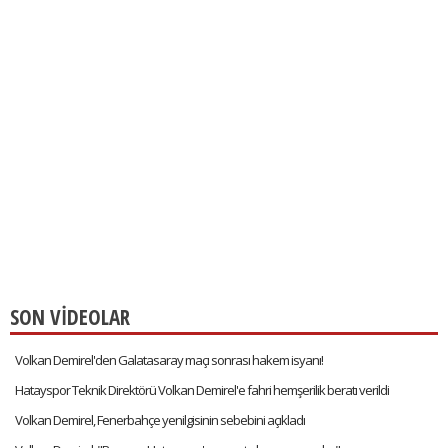
SON VİDEOLAR
Volkan Demirel'den Galatasaray maçı sonrası hakem isyanı!
Hatayspor Teknik Direktörü Volkan Demirel'e fahri hemşerilik beratı verildi
Volkan Demirel, Fenerbahçe yenilgisinin sebebini açıkladı