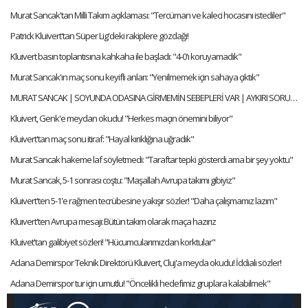
Murat Sancak'tan Milli Takım açıklaması: "Tercüman ve kaleci hocasını istediler"
Patrick Kluivert'tan Süper Lig'deki rakiplere gözdağı!
Kluivert basın toplantısına kahkaha ile başladı: "4-0'ı koruyamadık"
Murat Sancak'ın maç sonu keyifli anları: "Yenilmemek için sahaya çıktık"
MURAT SANCAK | SOYUNDA ODASINA GİRMEMİN SEBEPLERİ VAR | AYKIRI SORULAR | MEHMET AYAN | MediaMarkt
Kluivert, Genk'e meydan okudu! "Herkes maçın önemini biliyor"
Kluivert'tan maç sonu itiraf: "Hayal kırıklığına uğradık"
Murat Sancak hakeme laf söyletmedi: "Taraftar tepki gösterdi ama bir şey yoktu"
Murat Sancak, 5-1 sonrası coştu: "Maşallah Avrupa takımı gibiyiz"
Kluivert'ten 5-1'e rağmen tecrübesine yakışır sözler! "Daha çalışmamız lazım"
Kluıvert'ten Avrupa mesajı: Bütün takım olarak maça hazırız
Kluivet'tan galibiyet sözleri! "Hücumcularımızdan korktular"
Adana Demirspor Teknik Direktörü Kluivert, Cluj'a meyda okudu! İddialı sözler!
Adana Demirspor tur için umutlu! "Öncelikli hedefimiz gruplara kalabilmek"