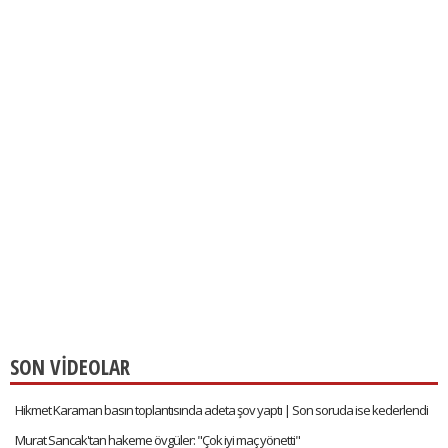
SON VİDEOLAR
Hikmet Karaman basın toplantısında adeta şov yaptı | Son soruda ise kederlendi
Murat Sancak'tan hakeme övgüler: "Çok iyi maç yönetti"