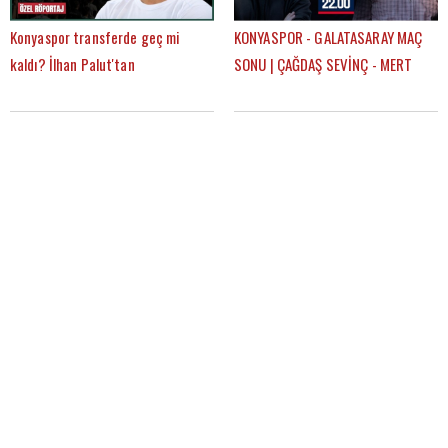
Konyaspor transferde geç mi
KONYASPOR - GALATASARAY MAÇ
kaldı? İlhan Palut'tan
SONU | ÇAĞDAŞ SEVİNÇ - MERT
FutbolArena'ya özel açıklamalar
KURT