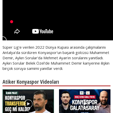
Süper Lig'e verilen 2022 Dünya Kupası arasında çalışmalarını
Antalya'da sürdüren Konyaspor'un başarılı golcüsü Muhammet
Demir, Aykırı Sorular'da Mehmet Ayan'ın sorularını yanıtladı.
Aykırı Sorular Belek Özel'de Muhammet Demir kariyerine ilişkin
birçok soruya samimi yanıtlar verdi.
Atiker Konyaspor Videoları