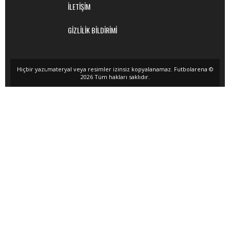
İLETİŞİM
GİZLİLİK BİLDİRİMİ
Hiçbir yazı,materyal veya resimler izinsiz kopyalanamaz. Futbolarena ©
2026 Tüm hakları saklıdır.