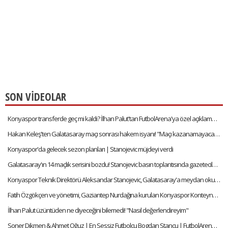
SON VİDEOLAR
Konyaspor transferde geç mi kaldı? İlhan Palut'tan FutbolArena'ya özel açıklamalar
Hakan Keleş'ten Galatasaray maçı sonrası hakem isyanı! "Maçı kazanamayacağımızı anladık"
Konyaspor'da gelecek sezon planları | Stanojevic müjdeyi verdi
Galatasaray'ın 14 maçlık serisini bozdu! Stanojevic basın toplantısında gazetecilerle şakalaştı
Konyaspor Teknik Direktörü Aleksandar Stanojevic, Galatasaray'a meydan okudu!
Fatih Özgökçen ve yönetimi, Gaziantep Nurdağına kurulan Konyaspor Konteyner Kentini ziyaret etti
İlhan Palut üzüntüden ne diyeceğini bilemedi! "Nasıl değerlendireyim"
Soner Dikmen & Ahmet Oğuz | En Sessiz Futbolcu Bogdan Stancu | FutbolArena Quiz