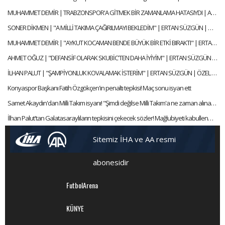
MUHAMMET DEMİR | TRABZONSPOR'A GİTMEK BİR ZAMANLAMA HATASIYDI | AYKIRI SORULAR BELEK ÖZEL
SONER DİKMEN | "A MİLLİ TAKIMA ÇAĞIRILMAYI BEKLEDİM" | ERTAN SÜZGÜN | ÖZEL RÖPORTAJ
MUHAMMET DEMİR | "AYKUT KOCAMAN BENDE BÜYÜK BİR ETKİ BIRAKTI" | ERTAN SÜZGÜN | ÖZEL RÖPORTAJ
AHMET OĞUZ | "DEFANSİF OLARAK SKUBİC'TEN DAHA İYİYİM" | ERTAN SÜZGÜN | ÖZEL RÖPORTAJ
İLHAN PALUT | "ŞAMPİYONLUK KOVALAMAK İSTERİM" | ERTAN SÜZGÜN | ÖZEL RÖPORTAJ
Konyaspor Başkanı Fatih Özgökçen'in penaltı tepkisi! Maç sonu isyan ett
Samet Akaydın'dan Milli Takım isyanı! "Şimdi değilse Milli Takım'a ne zaman alınacağım?"
İlhan Palut'tan Galatasaraylıların tepkisini çekecek sözler! Mağlubiyeti kabullenmedi ve isyan etti!
Sitemiz İHA ve AA resmi
abonesidir
FutbolArena
KÜNYE