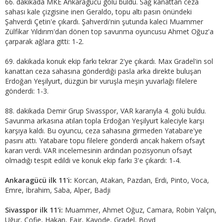
66. dakikada MKE Ankaragücü golü buldu. Sağ kanattan ceza
sahası kale çizgisine inen Geraldo, topu altı pasın önündeki
Şahverdi Çetin'e çıkardı. Şahverdi'nin şutunda kaleci Muammer
Zülfikar Yıldırım'dan dönen top savunma oyuncusu Ahmet Oğuz'a
çarparak ağlara gitti: 1-2.
69. dakikada konuk ekip farkı tekrar 2'ye çıkardı. Max Gradel'in sol
kanattan ceza sahasına gönderdiği pasla arka direkte buluşan
Erdoğan Yeşilyurt, düzgün bir vuruşla meşin yuvarlağı filelere
gönderdi: 1-3.
88. dakikada Demir Grup Sivasspor, VAR kararıyla 4. golü buldu.
Savunma arkasına atılan topla Erdoğan Yeşilyurt kaleciyle karşı
karşıya kaldı. Bu oyuncu, ceza sahasına girmeden Yatabare'ye
pasını attı. Yatabare topu filelere gönderdi ancak hakem ofsayt
kararı verdi. VAR incelemesinin ardından pozisyonun ofsayt
olmadığı tespit edildi ve konuk ekip farkı 3'e çıkardı: 1-4.
Ankaragücü ilk 11'i:
Korcan, Atakan, Pazdan, Erdi, Pinto, Voca,
Emre, İbrahim, Saba, Alper, Badji
Sivasspor ilk 11'i:
Muammer, Ahmet Oğuz, Camara, Robin Yalçın,
Uğur, Cofie, Hakan, Fajr, Kayode, Gradel, Boyd