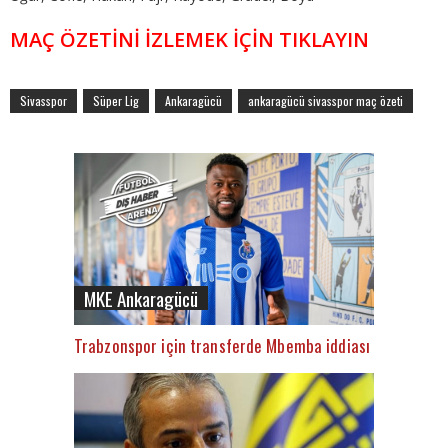
MAÇ ÖZETİNİ İZLEMEK İÇİN TIKLAYIN
Sivasspor
Süper Lig
Ankaragücü
ankaragücü sivasspor maç özeti
MKE Ankaragücü
Trabzonspor için transferde Mbemba iddiası