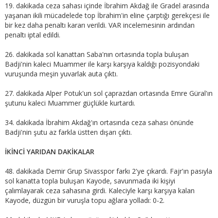
19. dakikada ceza sahası içinde İbrahim Akdağ ile Gradel arasında
yaşanan ikili mücadelede top İbrahim'in eline çarptığı gerekçesi ile
bir kez daha penaltı kararı verildi. VAR incelemesinin ardından
penaltı iptal edildi.
26. dakikada sol kanattan Saba'nın ortasında topla buluşan
Badji'nin kaleci Muammer ile karşı karşıya kaldığı pozisyondaki
vuruşunda meşin yuvarlak auta çıktı.
27. dakikada Alper Potuk'un sol çaprazdan ortasında Emre Güral'ın
şutunu kaleci Muammer güçlükle kurtardı.
34. dakikada İbrahim Akdağ'ın ortasında ceza sahası önünde
Badji'nin şutu az farkla üstten dışarı çıktı.
İKİNCİ YARIDAN DAKİKALAR
48. dakikada Demir Grup Sivasspor farkı 2'ye çıkardı. Fajr'ın pasıyla
sol kanatta topla buluşan Kayode, savunmada iki kişiyi
çalımlayarak ceza sahasına girdi. Kaleciyle karşı karşıya kalan
Kayode, düzgün bir vuruşla topu ağlara yolladı: 0-2.