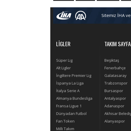
Sitemiz İHA ve
LİGLER
TAKIM SAYFA
Süper Lig
Beşiktaş
Alt Ligler
Fenerbahçe
İngiltere Premier Lig
Galatasaray
İspanya La Liga
Trabzonspor
İtalya Serie A
Bursaspor
Almanya Bundesliga
Antalyaspor
Fransa Ligue 1
Adanaspor
Dünyadan Futbol
Akhisar Beledi
Fan Token
Alanyaspor
Milli Takım