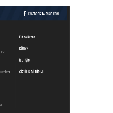
FACEBOOK’TA TAKİP EDİN
FutbolArena
KÜNYE
 TV
İLETİŞİM
GİZLİLİK BİLDİRİMİ
berleri
ar