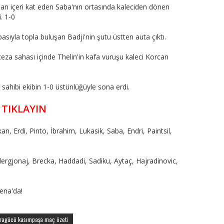
an içeri kat eden Saba'nın ortasında kaleciden dönen
. 1-0
asıyla topla buluşan Badji'nin şutu üstten auta çıktı.
eza sahası içinde Thelin'in kafa vuruşu kaleci Korcan
 sahibi ekibin 1-0 üstünlüğüyle sona erdi.
 TIKLAYIN
an, Erdi, Pinto, İbrahim, Lukasik, Saba, Endri, Paintsil,
rgjonaj, Brecka, Haddadi, Sadiku, Aytaç, Hajradinovic,
ena'da!
ragücü kasımpaşa maç özeti