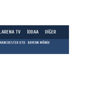
LARENA TV
İDDAA
DİĞER
MANCHESTER UTD
BAYERN MÜNİH