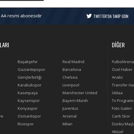
 AA resmi abonesidir
TWITTER’DA TAKİP EDİN
LARI
DİĞER
Başakşehir
Real Madrid
FutbolArena
Gaziantepspor
Barcelona
Özel Haber
Gençlerbirliği
Chelsea
Analiz
Karabükspor
Liverpool
Transfer Ha
Kasımpaşa
Manchester United
İddaa
Kayserispor
Bayern Münih
Tv Programı
Konyaspor
Juventus
Foto Galeri
ye
Osmanlıspor
Arsenal
Canlı Skor
Rizespor
Milan
Dünkü Maçl
Aktüel