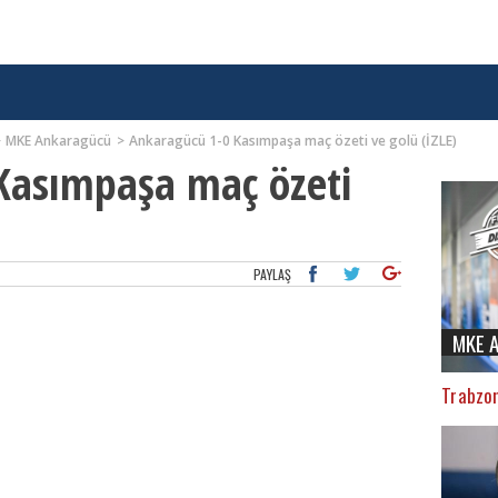
MKE Ankaragücü
Ankaragücü 1-0 Kasımpaşa maç özeti ve golü (İZLE)
Kasımpaşa maç özeti
PAYLAŞ
MKE 
Trabzon