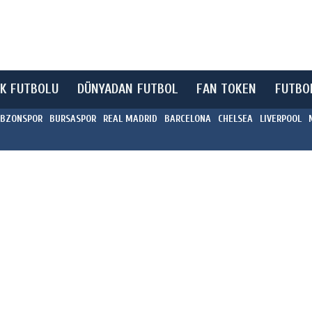
K FUTBOLU
DÜNYADAN FUTBOL
FAN TOKEN
FUTBO
BZONSPOR
BURSASPOR
REAL MADRID
BARCELONA
CHELSEA
LIVERPOOL