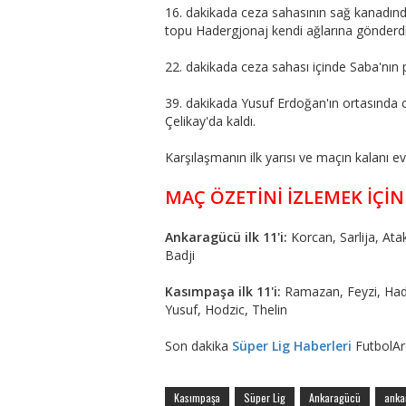
16. dakikada ceza sahasının sağ kanadınd
topu Hadergjonaj kendi ağlarına gönderdi
22. dakikada ceza sahası içinde Saba'nın p
39. dakikada Yusuf Erdoğan'ın ortasında c
Çelikay'da kaldı.
Karşılaşmanın ilk yarısı ve maçın kalanı ev
MAÇ ÖZETİNİ İZLEMEK İÇİN
Ankaragücü ilk 11'i:
Korcan, Sarlija, Atak
Badji
Kasımpaşa ilk 11'i:
Ramazan, Feyzi, Hade
Yusuf, Hodzic, Thelin
Son dakika
Süper Lig Haberleri
FutbolAr
Kasımpaşa
Süper Lig
Ankaragücü
anka