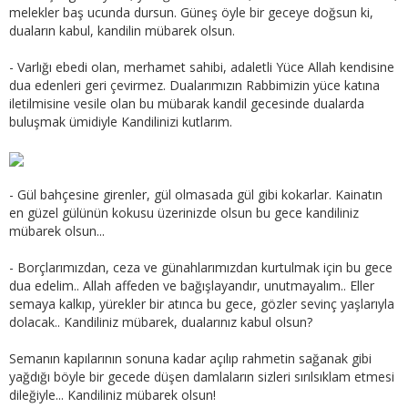
melekler baş ucunda dursun. Güneş öyle bir geceye doğsun ki,
duaların kabul, kandilin mübarek olsun.
- Varlığı ebedi olan, merhamet sahibi, adaletli Yüce Allah kendisine
dua edenleri geri çevirmez. Dualarımızın Rabbimizin yüce katına
iletilmisine vesile olan bu mübarak kandil gecesinde dualarda
buluşmak ümidiyle Kandilinizi kutlarım.
- Gül bahçesine girenler, gül olmasada gül gibi kokarlar. Kainatın
en güzel gülünün kokusu üzerinizde olsun bu gece kandiliniz
mübarek olsun...
- Borçlarımızdan, ceza ve günahlarımızdan kurtulmak için bu gece
dua edelim.. Allah affeden ve bağışlayandır, unutmayalım.. Eller
semaya kalkıp, yürekler bir atınca bu gece, gözler sevinç yaşlarıyla
dolacak.. Kandiliniz mübarek, dualarınız kabul olsun?
Semanın kapılarının sonuna kadar açılıp rahmetin sağanak gibi
yağdığı böyle bir gecede düşen damlaların sizleri sırılsıklam etmesi
dileğiyle... Kandiliniz mübarek olsun!