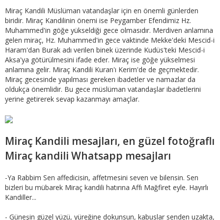
Miraç Kandili Müslüman vatandaşlar için en önemli günlerden
biridir. Miraç Kandilinin önemi ise Peygamber Efendimiz Hz.
Muhammed'in göğe yükseldiği gece olmasıdır. Merdiven anlamına
gelen miraç, Hz. Muhammed'in gece vaktinde Mekke'deki Mescid-i
Haram'dan Burak adı verilen binek üzerinde Kudüs'teki Mescid-i
Aksa'ya götürülmesini ifade eder. Miraç ise göğe yükselmesi
anlamına gelir. Miraç Kandili Kuran'ı Kerim'de de geçmektedir.
Miraç gecesinde yapılması gereken ibadetler ve namazlar da
oldukça önemlidir. Bu gece müslüman vatandaşlar ibadetlerini
yerine getirerek sevap kazanmayı amaçlar.
Miraç Kandili mesajları, en güzel fotoğraflı
Miraç kandili Whatsapp mesajları
-Ya Rabbim Sen affedicisin, affetmesini seven ve bilensin. Sen
bizleri bu mübarek Miraç kandili hatırına Affı Mağfiret eyle. Hayırlı
Kandiller...
- Güneşin güzel yüzü, yüreğine dokunsun, kabuslar senden uzakta,