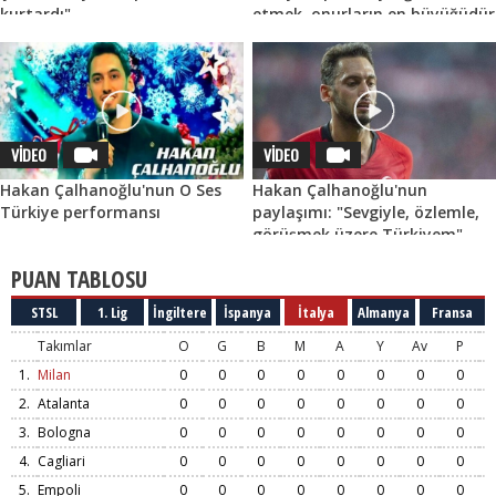
kurtardı"
etmek, onurların en büyüğüdür
VİDEO
VİDEO
Hakan Çalhanoğlu'nun O Ses
Hakan Çalhanoğlu'nun
Türkiye performansı
paylaşımı: "Sevgiyle, özlemle,
görüşmek üzere Türkiyem"
PUAN TABLOSU
STSL
1. Lig
İngiltere
İspanya
İtalya
Almanya
Fransa
Takımlar
O
G
B
M
A
Y
Av
P
1.
Milan
0
0
0
0
0
0
0
0
2.
Atalanta
0
0
0
0
0
0
0
0
3.
Bologna
0
0
0
0
0
0
0
0
4.
Cagliari
0
0
0
0
0
0
0
0
5.
Empoli
0
0
0
0
0
0
0
0