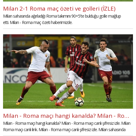
Milan 2-1 Roma maç özeti ve golleri (İZLE)
Milan sahasında ağırladığı Roma takımını 90+5'te bulduğu golle mağlup
etti. Milan - Roma maç özeti haberimizde.
Milan - Roma maçı hangi kanalda? Milan - Roma maçı canlı şifresiz izle (MİLAN ROMA CANLI)
Milan - Roma maçı hangi kanalda? Milan - Roma maçı canlı şifresiz izle. Milan
Roma maçı canlı link. Milan - Roma maçı canlı şifresiz izle. Milan sahasında
Roma ile karşılaşacak.