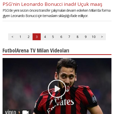
PSG'nin Leonardo Bonucci inadı! Uçuk maaş
PSG'de yeni sezon öncesi transfer çalışmaları devam ederken Milan'da forma
giyen Leonardo Bonucci için temasların sıklaştığı ifade ediliyor.
<
1
2
3
4
5
6
7
8
9
10
>
FutbolArena TV Milan Videoları
VİDEO