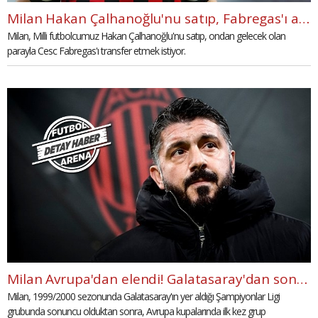
Milan Hakan Çalhanoğlu'nu satıp, Fabregas'ı almak istiyor
Milan, Milli futbolcumuz Hakan Çalhanoğlu'nu satıp, ondan gelecek olan
parayla Cesc Fabregas'ı transfer etmek istiyor.
Milan Avrupa'dan elendi! Galatasaray'dan sonra ilk kez
Milan, 1999/2000 sezonunda Galatasaray'ın yer aldığı Şampiyonlar Ligi
grubunda sonuncu olduktan sonra, Avrupa kupalarında ilk kez grup