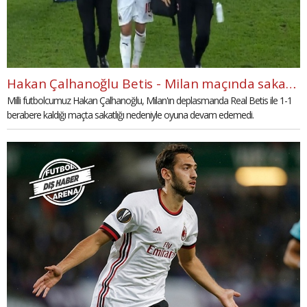
Hakan Çalhanoğlu Betis - Milan maçında sakatlandı
Milli futbolcumuz Hakan Çalhanoğlu, Milan'ın deplasmanda Real Betis ile 1-1
berabere kaldığı maçta sakatlığı nedeniyle oyuna devam edemedi.