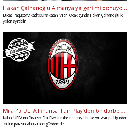
Hakan Çalhanoğlu Almanya'ya geri mi dönüyor? Transfer gelişmesi
Lucas Paqueta'yı kadrosuna katan Milan, Ocak ayında Hakan Çalhanoğlu ile
yolları ayırabilir.
Milan'a UEFA Finansal Fair Play'den bir darbe daha
Milan, UEFA'nın Finansal Fair Play kuralları nedeniyle bu sezon Avrupa Ligi'nden
katılım parasını alamaması gündemde.