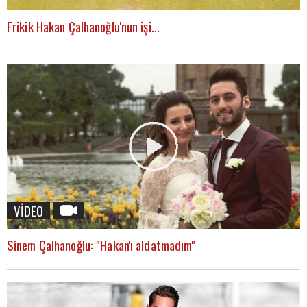
Frikik Hakan Çalhanoğlu'nun işi...
VİDEO
Sinem Çalhanoğlu: "Hakan'ı aldatmadım"