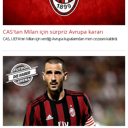
CAS'tan Milan için sürpriz Avrupa kararı
CAS, UEFA'nın Milan için verdiği Avrupa kupalarından men cezasını kaldırdı.