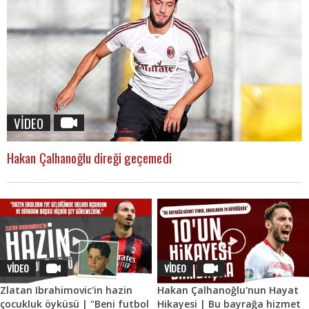
VİDEO
Hakan Çalhanoğlu direği geçemedi
VİDEO
VİDEO
Zlatan Ibrahimovic'in hazin
Hakan Çalhanoğlu'nun Hayat
çocukluk öyküsü | "Beni futbol
Hikayesi | Bu bayrağa hizmet