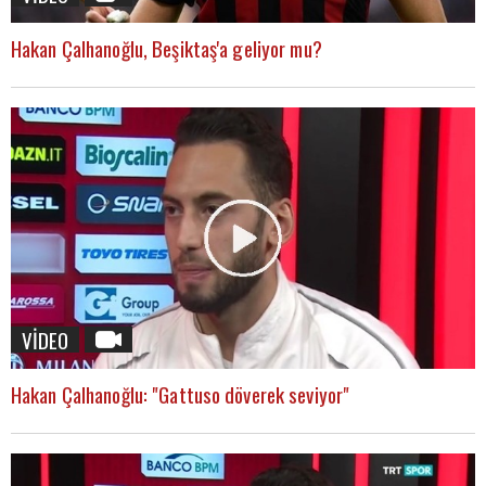
Hakan Çalhanoğlu, Beşiktaş'a geliyor mu?
VİDEO
Hakan Çalhanoğlu: "Gattuso döverek seviyor"