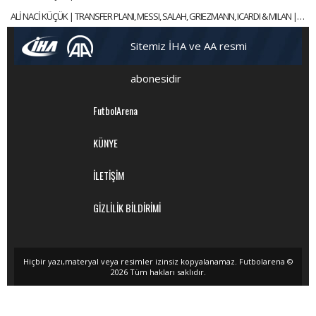
ALİ NACİ KÜÇÜK | TRANSFER PLANI, MESSI, SALAH, GRIEZMANN, ICARDI & MILAN | GÜNDEM GALATASARAY
Sitemiz İHA ve AA resmi
abonesidir
FutbolArena
KÜNYE
İLETİŞİM
GİZLİLİK BİLDİRİMİ
Hiçbir yazı,materyal veya resimler izinsiz kopyalanamaz. Futbolarena ©
2026 Tüm hakları saklıdır.