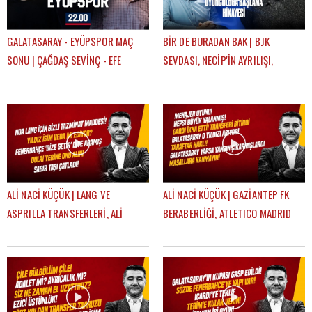
GALATASARAY - EYÜPSPOR MAÇ
BİR DE BURADAN BAK | BJK
SONU | ÇAĞDAŞ SEVİNÇ - EFE
SEVDASI, NECİP'İN AYRILIŞI,
GÜVEN
OYUNCULUĞA BAŞLAMA HİKAYESİ |
FEYYAZ ŞERİFOĞLU
ALİ NACİ KÜÇÜK | LANG VE
ALİ NACİ KÜÇÜK | GAZİANTEP FK
ASPRILLA TRANSFERLERİ, ALİ
BERABERLİĞİ, ATLETICO MADRID
KOÇ'UN AÇIKLAMALARI, OULAI |
MAÇI, TRANSFER | GÜNDEM
GÜNDEM GALATASARAY
GALATASARAY