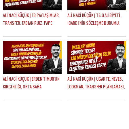
ALİ NACİ KÜÇÜK | FB PAYLAŞIMLAR,
ALİ NACİ KÜÇÜK | TS GALİBİYETİ,
TRANSFER, FABIAN RUIZ, PAPE
ICARDI'NİN SÖZLEŞME DURUMU,
GUEYE, ONYEDIKA | GÜNDEM
TRANSFER HABERLERİ | GÜNDEM
GALATASARAY
GALATASARAY
ALİ NACİ KÜÇÜK | ERDEN TİMUR'UN
ALİ NACİ KÜÇÜK | UGARTE, NEVES,
KIRGINLIĞI, ORTA SAHA
LOOKMAN, TRANSFER PLANLAMASI,
TRANSFERI, ICARDI SÜRECİ |
AYRILIK LİSTESİ | GÜNDEM
GÜNDEM GALATASARAY
GALATASARAY