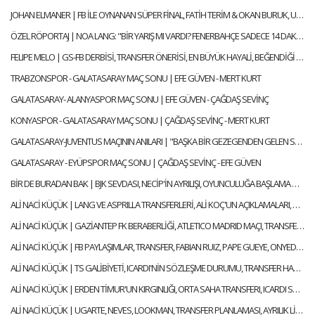
JOHAN ELMANER | FB İLE OYNANAN SÜPER FİNAL, FATİH TERİM & OKAN BURUK, UĞURCAN ÇAKIR MI? MUSLERA MI?
ÖZEL RÖPORTAJ | NOA LANG: "BİR YARIŞ MI VARDI? FENERBAHÇE SADECE 14 DAKİKA LİDER OLDU"
FELIPE MELO | GS-FB DERBİSİ, TRANSFER ÖNERİSİ, EN BÜYÜK HAYALİ, BEĞENDİĞİ FENERBAHÇELİ
TRABZONSPOR - GALATASARAY MAÇ SONU | EFE GÜVEN - MERT KURT
GALATASARAY- ALANYASPOR MAÇ SONU | EFE GÜVEN - ÇAĞDAŞ SEVİNÇ
KONYASPOR - GALATASARAY MAÇ SONU | ÇAĞDAŞ SEVİNÇ - MERT KURT
GALATASARAY-JUVENTUS MAÇININ ANILARI | "BAŞKA BİR GEZEGENDEN GELEN SNEIJDER'İN GOLÜYLE TURU GEÇTİK"
GALATASARAY - EYÜPSPOR MAÇ SONU | ÇAĞDAŞ SEVİNÇ - EFE GÜVEN
BİR DE BURADAN BAK | BJK SEVDASI, NECİP'İN AYRILIŞI, OYUNCULUĞA BAŞLAMA HİKAYESİ | FEYYAZ ŞERİFOĞLU
ALİ NACİ KÜÇÜK | LANG VE ASPRILLA TRANSFERLERİ, ALİ KOÇ'UN AÇIKLAMALARI, OULAI | GÜNDEM GALATASARAY
ALİ NACİ KÜÇÜK | GAZİANTEP FK BERABERLİĞİ, ATLETICO MADRID MAÇI, TRANSFER | GÜNDEM GALATASARAY
ALİ NACİ KÜÇÜK | FB PAYLAŞIMLAR, TRANSFER, FABIAN RUIZ, PAPE GUEYE, ONYEDIKA | GÜNDEM GALATASARAY
ALİ NACİ KÜÇÜK | TS GALİBİYETİ, ICARDI'NİN SÖZLEŞME DURUMU, TRANSFER HABERLERİ | GÜNDEM GALATASARAY
ALİ NACİ KÜÇÜK | ERDEN TİMUR'UN KIRGINLIĞI, ORTA SAHA TRANSFERI, ICARDI SÜRECİ | GÜNDEM GALATASARAY
ALİ NACİ KÜÇÜK | UGARTE, NEVES, LOOKMAN, TRANSFER PLANLAMASI, AYRILIK LİSTESİ | GÜNDEM GALATASARAY