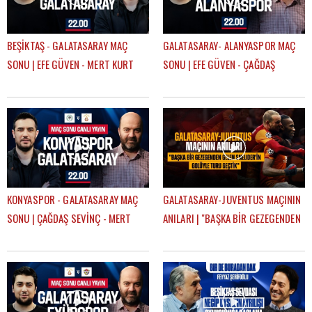
BEŞİKTAŞ - GALATASARAY MAÇ
GALATASARAY- ALANYASPOR MAÇ
SONU | EFE GÜVEN - MERT KURT
SONU | EFE GÜVEN - ÇAĞDAŞ
SEVİNÇ
KONYASPOR - GALATASARAY MAÇ
GALATASARAY-JUVENTUS MAÇININ
SONU | ÇAĞDAŞ SEVİNÇ - MERT
ANILARI | "BAŞKA BİR GEZEGENDEN
KURT
GELEN SNEIJDER'İN GOLÜYLE TURU
GEÇTİK"