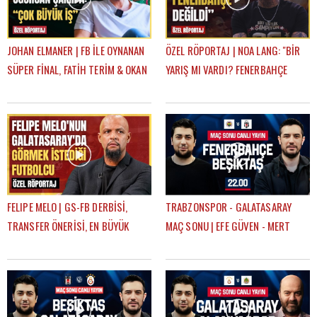
JOHAN ELMANER | FB İLE OYNANAN
ÖZEL RÖPORTAJ | NOA LANG: "BİR
SÜPER FİNAL, FATİH TERİM & OKAN
YARIŞ MI VARDI? FENERBAHÇE
BURUK, UĞURCAN ÇAKIR MI?
SADECE 14 DAKİKA LİDER OLDU"
MUSLERA MI?
FELIPE MELO | GS-FB DERBİSİ,
TRABZONSPOR - GALATASARAY
TRANSFER ÖNERİSİ, EN BÜYÜK
MAÇ SONU | EFE GÜVEN - MERT
HAYALİ, BEĞENDİĞİ FENERBAHÇELİ
KURT