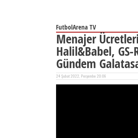
FutbolArena TV
Menajer Ücretler
Halil&Babel, GS-R
Gündem Galatas
24 Şubat 2022, Perşembe 20:06