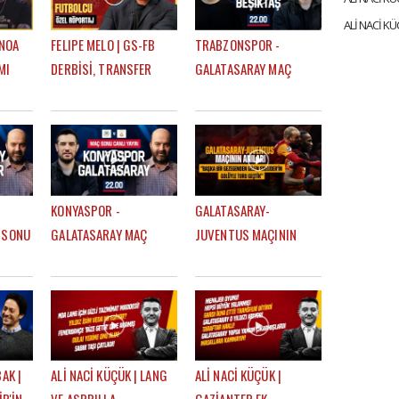
 NOA
FELIPE MELO | GS-FB
TRABZONSPOR -
MI
DERBİSİ, TRANSFER
GALATASARAY MAÇ
HÇE
ÖNERİSİ, EN BÜYÜK
SONU | EFE GÜVEN -
 LİDER
HAYALİ, BEĞENDİĞİ
MERT KURT
FENERBAHÇELİ
KONYASPOR -
GALATASARAY-
 SONU
GALATASARAY MAÇ
JUVENTUS MAÇININ
ĞDAŞ
SONU | ÇAĞDAŞ SEVİNÇ
ANILARI | "BAŞKA BİR
- MERT KURT
GEZEGENDEN GELEN
SNEIJDER'İN GOLÜYLE
TURU GEÇTİK"
AK |
ALİ NACİ KÜÇÜK | LANG
ALİ NACİ KÜÇÜK |