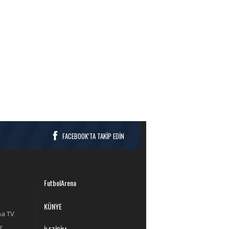
FACEBOOK’TA TAKİP EDİN
FutbolArena
KÜNYE
na TV
r