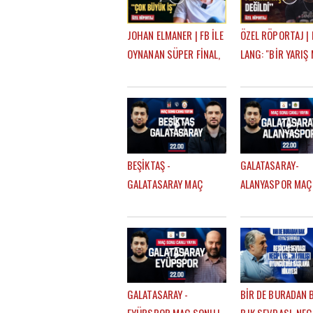
JOHAN ELMANER | FB İLE
ÖZEL RÖPORTAJ |
OYNANAN SÜPER FİNAL,
LANG: "BİR YARIŞ 
FATİH TERİM & OKAN
VARDI? FENERBA
BURUK, UĞURCAN ÇAKIR
SADECE 14 DAKİKA
MI? MUSLERA MI?
OLDU"
BEŞİKTAŞ -
GALATASARAY-
GALATASARAY MAÇ
ALANYASPOR MAÇ
SONU | EFE GÜVEN -
| EFE GÜVEN - ÇA
MERT KURT
SEVİNÇ
GALATASARAY -
BİR DE BURADAN B