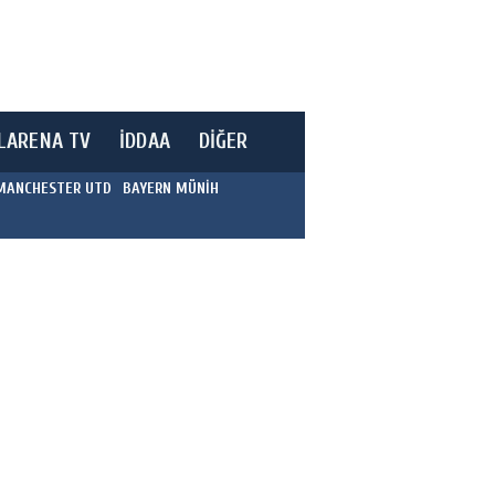
LARENA TV
İDDAA
DİĞER
MANCHESTER UTD
BAYERN MÜNİH