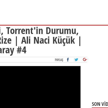
i, Torrent'in Durumu,
ize | Ali Naci Küçük |
aray #4
PAYLAŞ
SON Vİ