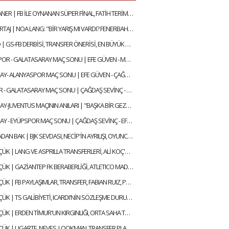
JOHAN ELMANER | FB İLE OYNANAN SÜPER FİNAL, FATİH TERİM & OKAN BURUK, UĞURCAN ÇAKIR MI? MUSLERA MI?
ÖZEL RÖPORTAJ | NOA LANG: "BİR YARIŞ MI VARDI? FENERBAHÇE SADECE 14 DAKİKA LİDER OLDU"
FELIPE MELO | GS-FB DERBİSİ, TRANSFER ÖNERİSİ, EN BÜYÜK HAYALİ, BEĞENDİĞİ FENERBAHÇELİ
TRABZONSPOR - GALATASARAY MAÇ SONU | EFE GÜVEN - MERT KURT
GALATASARAY- ALANYASPOR MAÇ SONU | EFE GÜVEN - ÇAĞDAŞ SEVİNÇ
KONYASPOR - GALATASARAY MAÇ SONU | ÇAĞDAŞ SEVİNÇ - MERT KURT
GALATASARAY-JUVENTUS MAÇININ ANILARI | "BAŞKA BİR GEZEGENDEN GELEN SNEIJDER'İN GOLÜYLE TURU GEÇTİK"
GALATASARAY - EYÜPSPOR MAÇ SONU | ÇAĞDAŞ SEVİNÇ - EFE GÜVEN
BİR DE BURADAN BAK | BJK SEVDASI, NECİP'İN AYRILIŞI, OYUNCULUĞA BAŞLAMA HİKAYESİ | FEYYAZ ŞERİFOĞLU
ALİ NACİ KÜÇÜK | LANG VE ASPRILLA TRANSFERLERİ, ALİ KOÇ'UN AÇIKLAMALARI, OULAI | GÜNDEM GALATASARAY
ALİ NACİ KÜÇÜK | GAZİANTEP FK BERABERLİĞİ, ATLETICO MADRID MAÇI, TRANSFER | GÜNDEM GALATASARAY
ALİ NACİ KÜÇÜK | FB PAYLAŞIMLAR, TRANSFER, FABIAN RUIZ, PAPE GUEYE, ONYEDIKA | GÜNDEM GALATASARAY
ALİ NACİ KÜÇÜK | TS GALİBİYETİ, ICARDI'NİN SÖZLEŞME DURUMU, TRANSFER HABERLERİ | GÜNDEM GALATASARAY
ALİ NACİ KÜÇÜK | ERDEN TİMUR'UN KIRGINLIĞI, ORTA SAHA TRANSFERI, ICARDI SÜRECİ | GÜNDEM GALATASARAY
ALİ NACİ KÜÇÜK | UGARTE, NEVES, LOOKMAN, TRANSFER PLANLAMASI, AYRILIK LİSTESİ | GÜNDEM GALATASARAY