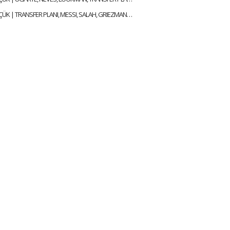
ALİ NACİ KÜÇÜK | TRANSFER PLANI, MESSI, SALAH, GRIEZMANN, ICARDI & MILAN | GÜNDEM GALATASARAY