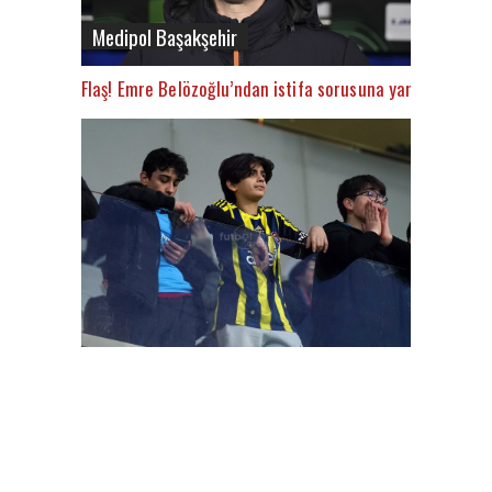
Medipol Başakşehir
Flaş! Emre Belözoğlu’ndan istifa sorusuna yanıt
FutbolAarena Başakşehir - Gent maçında