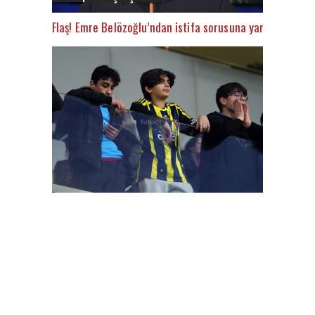
Flaş! Emre Belözoğlu’ndan istifa sorusuna yanıt
FutbolAarena Başakşehir - Gent maçında