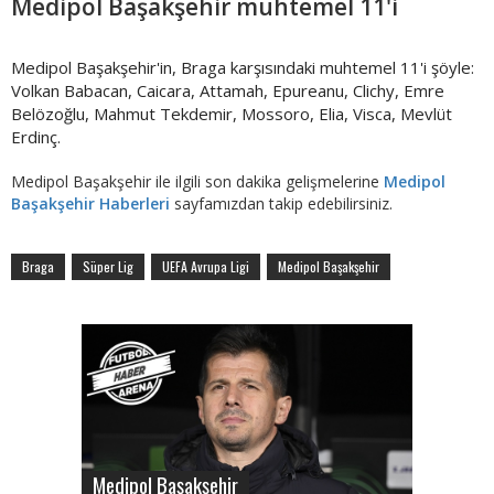
Medipol Başakşehir muhtemel 11'i
Medipol Başakşehir'in, Braga karşısındaki muhtemel 11'i şöyle:
Volkan Babacan, Caicara, Attamah, Epureanu, Clichy, Emre
Belözoğlu, Mahmut Tekdemir, Mossoro, Elia, Visca, Mevlüt
Erdinç.
Medipol Başakşehir ile ilgili son dakika gelişmelerine
Medipol
Başakşehir Haberleri
sayfamızdan takip edebilirsiniz.
Braga
Süper Lig
UEFA Avrupa Ligi
Medipol Başakşehir
Medipol Başakşehir