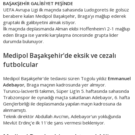
BAŞAKŞEHİR GALİBİYET PEŞİNDE
UEFA Avrupa Ligi ilk maçında sahasında Ludogorets ile golsüz
berabere kalan Medipol Başakşehir, Braga'yı mağlup ederek
gruptaki ilk galibiyetini almak istiyor.
İlk maçında deplasmanda Alman ekibi Hoffenheim'i 2-1 mağlup
eden Braga ise yarınki karşılaşma öncesinde grupta lider
durumda bulunuyor.
Medipol Başakşehir'de eksik ve cezalı
futbolcular
Medipol Başakşehir'de tedavisi süren Togolu yıldız
Emmanuel
Adebayor
, Braga maçının kadrosunda yer almıyor.
Turuncu-lacivertli takımın, Süper Lig'in 5. haftasında sahasında
Trabzonspor ile oynadığı maçta sakatlanan Adebayor, 6. hafta
Gençlerbirliği ile deplasmanda yapılan maçın kadrosuna da
alınmamıştı.
Teknik direktör Abdullah Avcı'nın, Adebayor'un yokluğunda
Mevlüt Erdinç'e ilk 11'de şans vermesi bekleniyor.