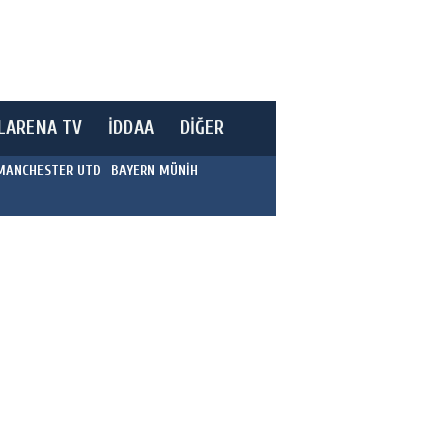
LARENA TV
İDDAA
DİĞER
MANCHESTER UTD
BAYERN MÜNİH