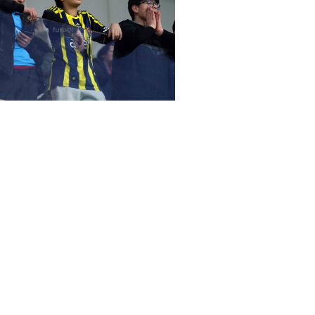
arena Başakşehir - Gent maçında