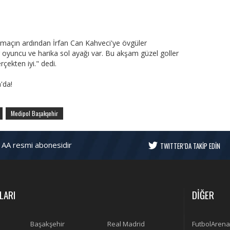
maçın ardından İrfan Can Kahveci'ye övgüler
r oyuncu ve harika sol ayağı var. Bu akşam güzel goller
gerçekten iyi." dedi.
'da!
Medipol Başakşehir
 AA resmi abonesidir
TWITTER’DA TAKİP EDİN
LARI
DİĞER
Başakşehir
Real Madrid
FutbolArena