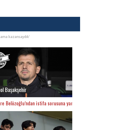
m ama kazansaydık’
ol Başakşehir
mre Belözoğlu’ndan istifa sorusuna yanıt