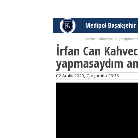
Medipol Başakşehir
Futbol Haberleri
Şampiyonla
İrfan Can Kahveci
yapmasaydım am
02 Aralık 2020, Çarşamba 23:35