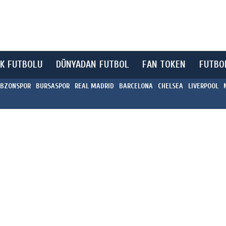
K FUTBOLU
DÜNYADAN FUTBOL
FAN TOKEN
FUTBO
BZONSPOR
BURSASPOR
REAL MADRID
BARCELONA
CHELSEA
LIVERPOOL