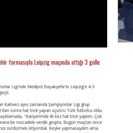
FutbolA
hir formasıyla Leipzig maçında attığı 3 golle
nlar Ligi'nde Medipol Başakşehir'in Leipzig'e 4-3
geçti.
 Can Kahveci aynı zamanda Şampiyonlar Ligi grup
'dan sonra hat trick yapan üçüncü Türk futbolcu oldu.
açıklamada, "Kariyerimde ilk kez hat trick yaptım. Çok
n kırana bir mücadele verdik grupta. Bugün maçtan önce
ımızı sürdürmek istiyorduk. Keşke yapmasaydım ama