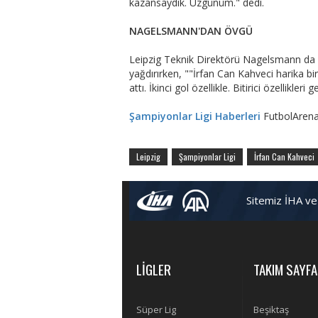
kazansaydık. Üzgünüm." dedi.
NAGELSMANN'DAN ÖVGÜ
Leipzig Teknik Direktörü Nagelsmann da 
yağdırırken, ""İrfan Can Kahveci harika bi
attı. İkinci gol özellikle. Bitirici özellikleri 
Şampiyonlar Ligi Haberleri
FutbolArena
Leipzig
Şampiyonlar Ligi
İrfan Can Kahveci
Sitemiz İHA ve
LİGLER
TAKIM SAYFA
Süper Lig
Beşiktaş