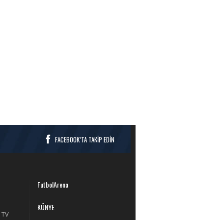
FACEBOOK’TA TAKİP EDİN
FutbolArena
KÜNYE
 TV