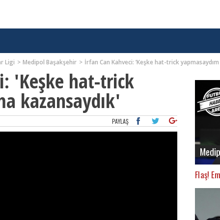
r Ligi
Medipol Başakşehir
İrfan Can Kahveci: ’Keşke hat-trick yapmasaydı
: 'Keşke hat-trick
a kazansaydık'
PAYLAŞ
Medip
Flaş! E