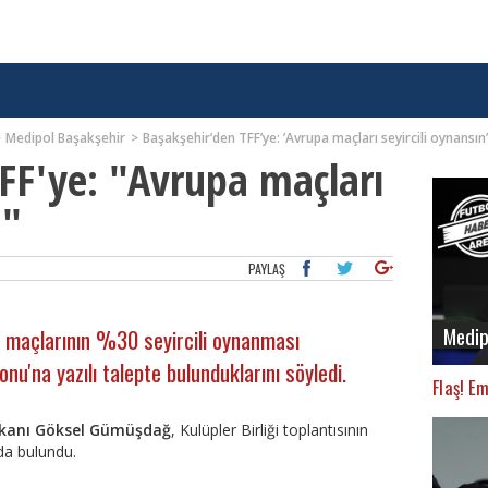
Medipol Başakşehir
Başakşehir’den TFF’ye: ’Avrupa maçları seyircili oynansın’
FF'ye: "Avrupa maçları
n"
PAYLAŞ
Medip
 maçlarının %30 seyircili oynanması
u'na yazılı talepte bulunduklarını söyledi.
Flaş! E
şkanı Göksel Gümüşdağ
, Kulüpler Birliği toplantısının
da bulundu.