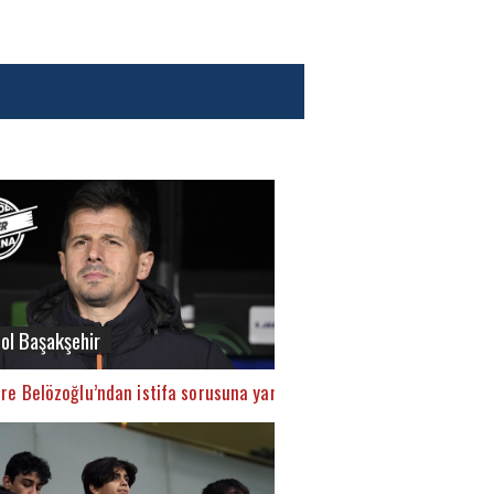
ol Başakşehir
mre Belözoğlu’ndan istifa sorusuna yanıt