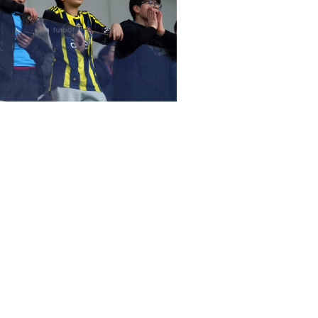
arena Başakşehir - Gent maçında