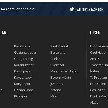
 AA resmi abonesidir
TWITTER’DA TAKİP EDİN
LARI
DİĞER
Başakşehir
Real Madrid
FutbolArena
Gaziantepspor
Barcelona
Özel Haber
Gençlerbirliği
Chelsea
Analiz
Karabükspor
Liverpool
Transfer Ha
Kasımpaşa
Manchester United
İddaa
Kayserispor
Bayern Münih
Tv Programı
Konyaspor
Juventus
Foto Galeri
ye
Osmanlıspor
Arsenal
Canlı Skor
Rizespor
Milan
Dünkü Maçl
Aktüel