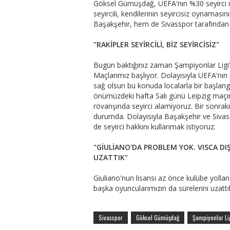
Göksel Gümüşdağ, UEFA'nın %30 seyirci iz
seyircili, kendilerinin seyircisiz oynaması
Başakşehir, hem de Sivasspor tarafından 
"RAKİPLER SEYİRCİLİ, BİZ SEYİRCİSİZ"
Bugün baktığınız zaman Şampiyonlar Ligi'
Maçlarımız başlıyor. Dolayısıyla UEFA'nı
sağ olsun bu konuda localarla bir başlang
önümüzdeki hafta Salı günü Leipzig maçınd
rövanşında seyirci alamıyoruz. Bir sonraki
durumda. Dolayısıyla Başakşehir ve Sivass
de seyirci hakkını kullanmak istiyoruz.
"GİULİANO'DA PROBLEM YOK. VISCA D
UZATTIK"
Giuliano'nun lisansı az önce kulübe yollan
başka oyuncularımızın da sürelerini uzat
Sivasspor
Göksel Gümüşdağ
Şampiyonlar Li