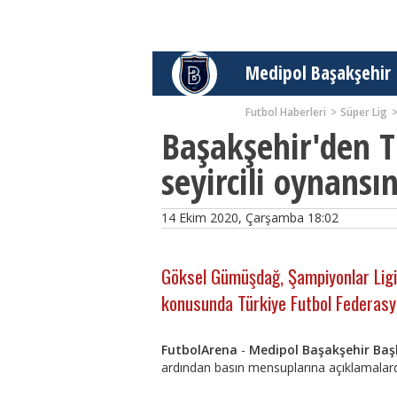
Medipol Başakşehir
Futbol Haberleri
Süper Lig
Başakşehir'den T
seyircili oynansı
14 Ekim 2020, Çarşamba 18:02
Göksel Gümüşdağ, Şampiyonlar Ligi
konusunda Türkiye Futbol Federasyon
FutbolArena
-
Medipol Başakşehir Ba
ardından basın mensuplarına açıklamalar