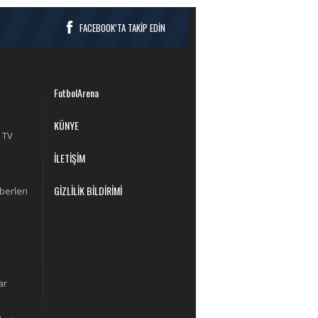
FACEBOOK’TA TAKİP EDİN
FutbolArena
KÜNYE
 TV
İLETİŞİM
GİZLİLİK BİLDİRİMİ
berleri
ar