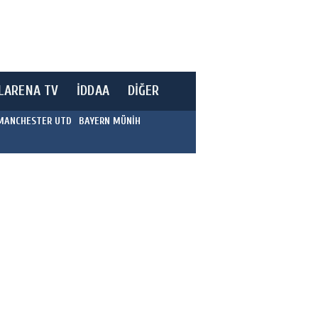
LARENA TV
İDDAA
DİĞER
MANCHESTER UTD
BAYERN MÜNİH