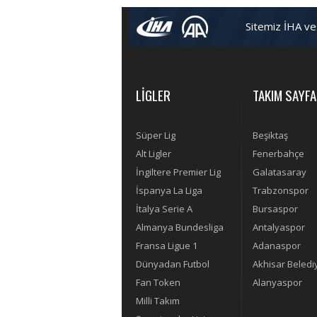
Sitemiz İHA ve
LİGLER
TAKIM SAYFA
Süper Lig
Beşiktaş
Alt Ligler
Fenerbahçe
İngiltere Premier Lig
Galatasaray
İspanya La Liga
Trabzonspor
İtalya Serie A
Bursaspor
Almanya Bundesliga
Antalyaspor
Fransa Ligue 1
Adanaspor
Dünyadan Futbol
Akhisar Beledi
Fan Token
Alanyaspor
Milli Takım