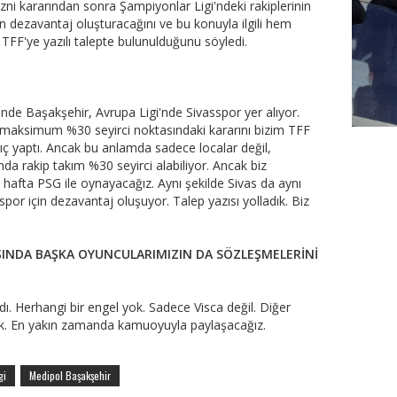
ni kararından sonra Şampiyonlar Ligi'ndeki rakiplerinin
nın dezavantaj oluşturacağını ve bu konuyla ilgili hem
TFF'ye yazılı talepte bulunulduğunu söyledi.
nde Başakşehir, Avrupa Ligi'nde Sivasspor yer alıyor.
n maksimum %30 seyirci noktasındaki kararını bizim TFF
ıç yaptı. Ancak bu anlamda sadece localar değil,
FutbolA
a rakip takım %30 seyirci alabiliyor. Ancak biz
 hafta PSG ile oynayacağız. Aynı şekilde Sivas da aynı
por için dezavantaj oluşuyor. Talep yazısı yolladık. Biz
IŞINDA BAŞKA OYUNCULARIMIZIN DA SÖZLEŞMELERİNİ
dı. Herhangi bir engel yok. Sadece Visca değil. Diğer
tık. En yakın zamanda kamuoyuyla paylaşacağız.
gi
Medipol Başakşehir