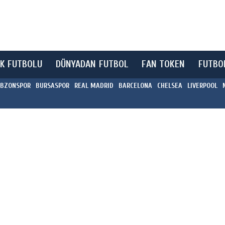
K FUTBOLU
DÜNYADAN FUTBOL
FAN TOKEN
FUTBO
BZONSPOR
BURSASPOR
REAL MADRID
BARCELONA
CHELSEA
LIVERPOOL