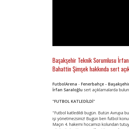
Başakşehir Teknik Sorumlusu İrfan
Bahattin Şimşek hakkında sert açı
FutbolArena
-
Fenerbahçe - Başakşehi
İrfan Saraloğlu
sert açıklamalarda bulu
"FUTBOL KATLEDİLDİ"
"Futbol katledildi bugün. Butün Avrupa b
işi yönetmezsiniz! Bugün ben futbol kon
Maçın 4. hakemi hocamızı kolundan tutu