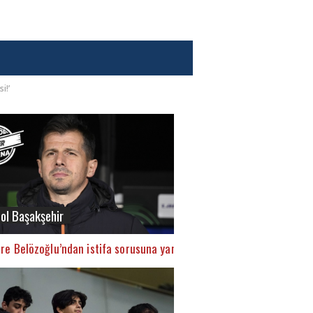
i!’
ol Başakşehir
mre Belözoğlu’ndan istifa sorusuna yanıt