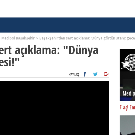
Medipol Başakşehir
Başakşehir’den sert açıklama: ’Dünya gördü! Utanç geces
ert açıklama: "Dünya
esi!"
PAYLAŞ
Medip
Flaş! E