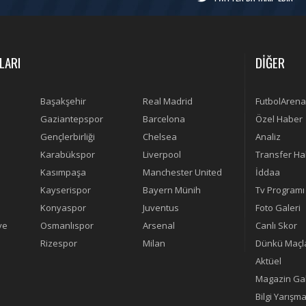
LARI
DİĞER
Başakşehir
Real Madrid
FutbolArena
Gaziantepspor
Barcelona
Özel Haber
Gençlerbirliği
Chelsea
Analiz
Karabükspor
Liverpool
Transfer Ha
Kasımpaşa
Manchester United
İddaa
Kayserispor
Bayern Münih
Tv Programı
Konyaspor
Juventus
Foto Galeri
ye
Osmanlıspor
Arsenal
Canlı Skor
Rizespor
Milan
Dünkü Maçl
Aktüel
Magazin Gal
Bilgi Yarışma