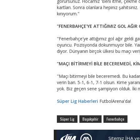
görürsünüz. Hocamız 'Beni itme, çekme ded
kartları. Sonra olanlara hepiniz şahitsini
kınıyorum."
"FENERBAHÇE'YE ATTIĞIMIZ GOL AĞIR 
"Fenerbahçe'ye attığımız gol ağır geldi gal
oyuncu. Pozisyonda dokunmuyor bile. Yan
diyor. Dünyanın birçok ülkesi bu maçı ver
"MAÇI BİTİRMEYİ BİLE BECEREMEDİ, K
"Maçı bitirmeyi bile beceremedi. Bu kadar
verin bari. 5-1, 6-1, 7-1 olsun. Kime yara
yok. Biz geçen sene şampiyon olduk. İki 
Süper Lig Haberleri
FutbolArena'da!
Süper Lig
Başakşehir
Fenerbahçe
Sitemiz İHA ve