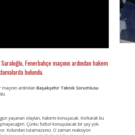
FutbolA
 Saraloğlu, Fenerbahçe maçının ardından hakem
klamalarda bulundu.
r
maçının ardından
Başakşehir Teknik Sorumlusu
ndu.
ugün yaşanan olayları, hakemi konuşacak. Korkarak bu
uşmayacağım. Çünkü futbol konuşulacak bir şey yok.
yor. Kolundan tutamazsınız. O zaman reaksiyon