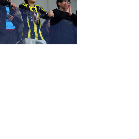
arena Başakşehir - Gent maçında