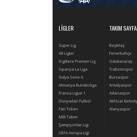
LİGLER
TAKIM SAYFA
Süper Lig
Beşiktaş
Alt Ligler
Fenerbahçe
İngiltere Premier Lig
Galatasaray
İspanya La Liga
Trabzonspor
İtalya Serie A
Bursaspor
Almanya Bundesliga
Antalyaspor
Fransa Ligue 1
Adanaspor
Dünyadan Futbol
Akhisar Beledi
Fan Token
Alanyaspor
Milli Takım
Şampiyonlar Ligi
UEFA Avrupa Ligi