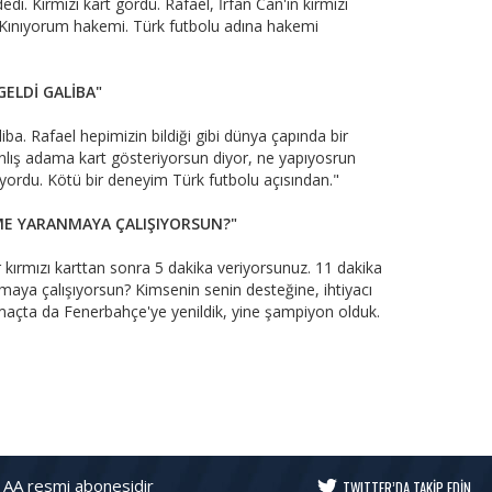
i. Kırmızı kart gördü. Rafael, İrfan Can'ın kırmızı
z. Kınıyorum hakemi. Türk futbolu adına hakemi
GELDİ GALİBA"
iba. Rafael hepimizin bildiği gibi dünya çapında bir
lış adama kart gösteriyorsun diyor, ne yapıyosrun
iyordu. Kötü bir deneyim Türk futbolu açısından."
İME YARANMAYA ÇALIŞIYORSUN?"
 kırmızı karttan sonra 5 dakika veriyorsunuz. 11 dakika
nmaya çalışıyorsun? Kimsenin senin desteğine, ihtiyacı
maçta da Fenerbahçe'ye yenildik, yine şampiyon olduk.
 AA resmi abonesidir
TWITTER’DA TAKİP EDİN