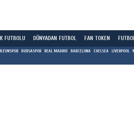
K FUTBOLU
DÜNYADAN FUTBOL
FAN TOKEN
FUTBO
BZONSPOR
BURSASPOR
REAL MADRID
BARCELONA
CHELSEA
LIVERPOOL