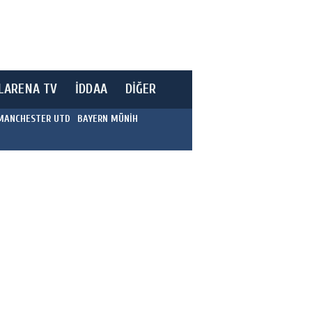
LARENA TV
İDDAA
DİĞER
MANCHESTER UTD
BAYERN MÜNİH