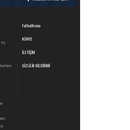
FutbolArena
KÜNYE
 TV
İLETİŞİM
GİZLİLİK BİLDİRİMİ
berleri
ar
eri
sı