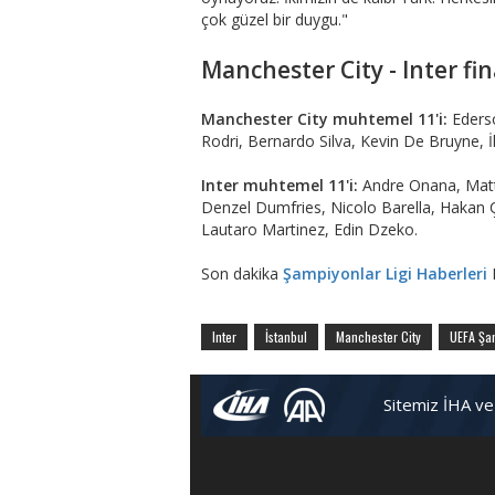
çok güzel bir duygu."
​​​​​​​Manchester City - Inte
Manchester City muhtemel 11'i:
Ederso
Rodri, Bernardo Silva, Kevin De Bruyne, İ
Inter muhtemel 11'i:
Andre Onana, Matt
Denzel Dumfries, Nicolo Barella, Hakan 
Lautaro Martinez, Edin Dzeko.
Son dakika
Şampiyonlar Ligi Haberleri
F
Inter
İstanbul
Manchester City
UEFA Şam
Sitemiz İHA ve