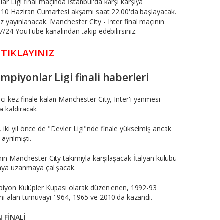
r Ligi final maçında İstanbul'da karşı karşıya
çı 10 Haziran Cumartesi akşamı saat 22.00'da başlayacak.
z yayınlanacak. Manchester City - Inter final maçının
7/24 YouTube kanalından takip edebilirsiniz.
 TIKLAYINIZ
, Şampiyonlar Ligi finali haberleri
ci kez finale kalan Manchester City, Inter'i yenmesi
a kaldıracak
iki yıl önce de "Devler Ligi"nde finale yükselmiş ancak
ayrılmıştı.
nin Manchester City takımıyla karşılaşacak İtalyan kulübü
upaya uzanmaya çalışacak.
piyon Kulüpler Kupası olarak düzenlenen, 1992-93
ı alan turnuvayı 1964, 1965 ve 2010'da kazandı.
 FİNALİ