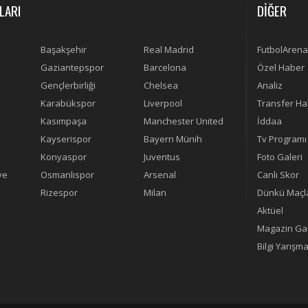
LARI
DİĞER
Başakşehir
Real Madrid
FutbolArena
Gaziantepspor
Barcelona
Özel Haber
Gençlerbirliği
Chelsea
Analiz
Karabükspor
Liverpool
Transfer Ha
Kasımpaşa
Manchester United
İddaa
Kayserispor
Bayern Münih
Tv Programı
Konyaspor
Juventus
Foto Galeri
ye
Osmanlıspor
Arsenal
Canlı Skor
Rizespor
Milan
Dünkü Maçl
Aktüel
Magazin Gal
Bilgi Yarışma