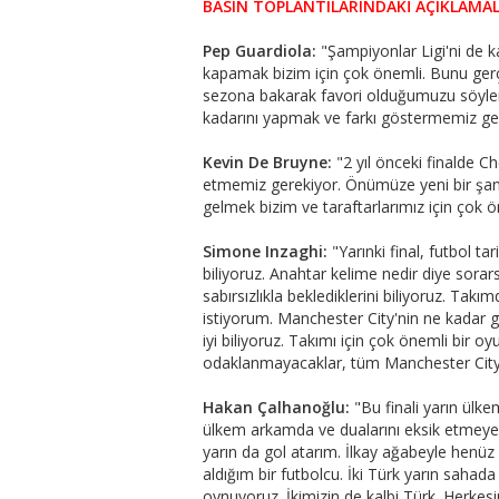
BASIN TOPLANTILARINDAKİ AÇIKLAMA
Pep Guardiola:
"Şampiyonlar Ligi'ni de 
kapamak bizim için çok önemli. Bunu ger
sezona bakarak favori olduğumuzu söylem
kadarını yapmak ve farkı göstermemiz ger
Kevin De Bruyne:
"2 yıl önceki finalde Ch
etmemiz gerekiyor. Önümüze yeni bir şans
gelmek bizim ve taraftarlarımız için çok ö
Simone Inzaghi:
"Yarınki final, futbol t
biliyoruz. Anahtar kelime nedir diye sorarsan
sabırsızlıkla beklediklerini biliyoruz. Tak
istiyorum. Manchester City'nin ne kadar g
iyi biliyoruz. Takımı için çok önemli bir
odaklanmayacaklar, tüm Manchester City
Hakan Çalhanoğlu:
"Bu finali yarın ül
ülkem arkamda ve dualarını eksik etmeyecek
yarın da gol atarım. İlkay ağabeyle hen
aldığım bir futbolcu. İki Türk yarın sahada
oynuyoruz. İkimizin de kalbi Türk. Herkes