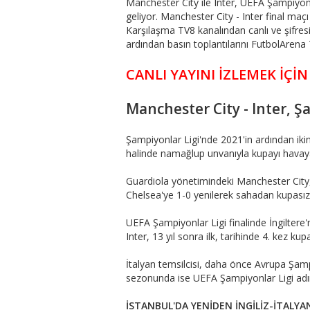
Manchester City ile Inter, UEFA Şampiyonla
geliyor. Manchester City - Inter final ma
Karşılaşma TV8 kanalından canlı ve şifresi
ardından basın toplantılarını FutbolArena 
CANLI YAYINI İZLEMEK İÇİN
​​​​​​​Manchester City - Inter
Şampiyonlar Ligi'nde 2021'in ardından ikin
halinde namağlup unvanıyla kupayı havay
Guardiola yönetimindeki Manchester City, 
Chelsea'ye 1-0 yenilerek sahadan kupasız 
UEFA Şampiyonlar Ligi finalinde İngiltere'
Inter, 13 yıl sonra ilk, tarihinde 4. kez k
İtalyan temsilcisi, daha önce Avrupa Şam
sezonunda ise UEFA Şampiyonlar Ligi adın
İSTANBUL'DA YENİDEN İNGİLİZ-İTALYAN