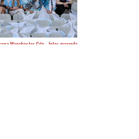
rena Manchester Cıty - Inter maçında