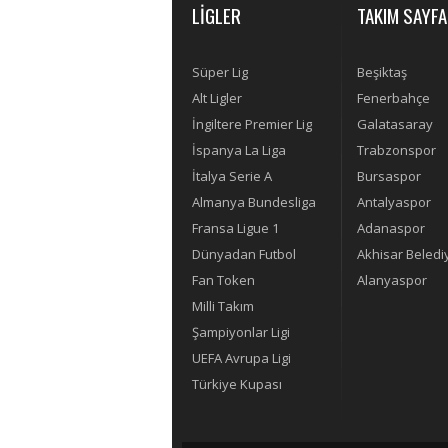
LİGLER
TAKIM SAYFA
Süper Lig
Beşiktaş
Alt Ligler
Fenerbahçe
İngiltere Premier Lig
Galatasaray
İspanya La Liga
Trabzonspor
İtalya Serie A
Bursaspor
Almanya Bundesliga
Antalyaspor
Fransa Ligue 1
Adanaspor
Dünyadan Futbol
Akhisar Beledi
Fan Token
Alanyaspor
Milli Takım
Şampiyonlar Ligi
UEFA Avrupa Ligi
Türkiye Kupası