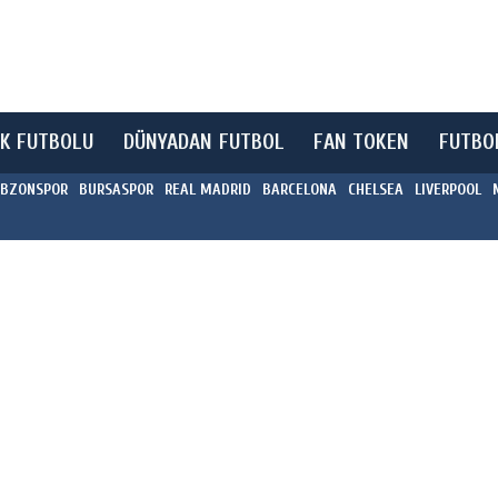
K FUTBOLU
DÜNYADAN FUTBOL
FAN TOKEN
FUTBO
BZONSPOR
BURSASPOR
REAL MADRID
BARCELONA
CHELSEA
LIVERPOOL