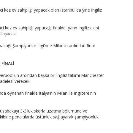
ci kez ev sahipliği yapacak olan İstanbul'da yine İngiliz
ci kez ev sahipliği yapacağı finalde, yarın İngiliz ekibi
şılaşacak.
yapacağı Şampiyonlar Ligi'nde Milan'ın ardından final
 FİNALİ
iverpool'un ardından başka bir İngiliz takımı Manchester
adelesi verecek.
da oynanan finalde İtalya'nın Milan ile İngiltere'nin
 müsabakayı 3-3'lük skorla uzatma bölümüne ve
akibine penaltılarda üstünlük sağlayarak şampiyonluk