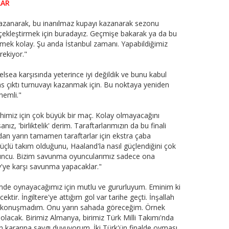
LAR
kazanarak, bu inanılmaz kupayı kazanarak sezonu
çekleştirmek için buradayız. Geçmişe bakarak ya da bu
ek kolay. Şu anda İstanbul zamanı. Yapabildiğimiz
ekiyor."
elsea karşısında yeterince iyi değildik ve bunu kabul
 çıktı turnuvayı kazanmak için. Bu noktaya yeniden
nemli."
arihimiz için çok büyük bir maç. Kolay olmayacağını
ız, 'birliktelik' derim. Taraftarlarımızın da bu finali
ımdan yarın tamamen taraftarlar için ekstra çaba
üçlü takım olduğunu, Haaland'la nasıl güçlendiğini çok
 oyuncu. Bizim savunma oyuncularımız sadece ona
'ye karşı savunma yapacaklar."
kemde oynayacağımız için mutlu ve gururluyum. Eminim ki
tir. İngiltere'ye attığım gol var tarihe geçti. İnşallah
üz konuşmadım. Onu yarın sahada göreceğim. Örnek
 olacak. Birimiz Almanya, birimiz Türk Milli Takımı'nda
in kararına saygı duyuyorum. İki Türk'ün finalde oyması