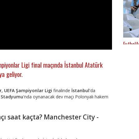
FutbolA
piyonlar Ligi final maçında İstanbul Atatürk
a geliyor.
r, UEFA Şampiyonlar Ligi
finalinde
İstanbul
'da
t Stadyumu
'nda oynanacak dev maçı Polonyalı hakem
çı saat kaçta? Manchester City -