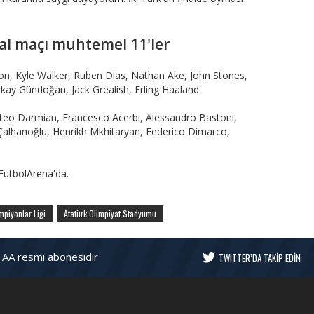
r final maçı muhtemel 11'ler
n, Kyle Walker, Ruben Dias, Nathan Ake, John Stones,
lkay Gündoğan, Jack Grealish, Erling Haaland.
eo Darmian, Francesco Acerbi, Alessandro Bastoni,
Çalhanoğlu, Henrikh Mkhitaryan, Federico Dimarco,
utbolArena'da.
piyonlar Ligi
Atatürk Olimpiyat Stadyumu
 AA resmi abonesidir
TWITTER’DA TAKİP EDİN