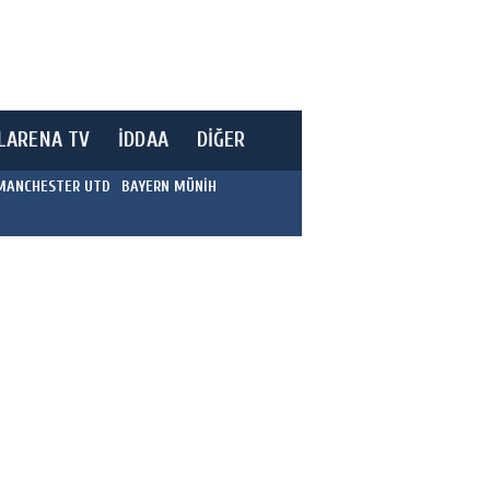
LARENA TV
İDDAA
DİĞER
MANCHESTER UTD
BAYERN MÜNİH