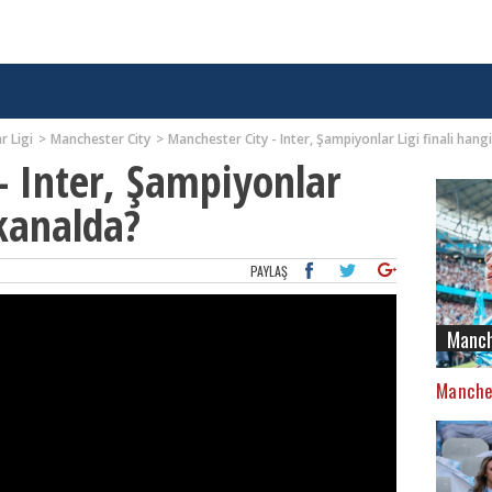
r Ligi
Manchester City
Manchester City - Inter, Şampiyonlar Ligi finali hang
- Inter, Şampiyonlar
 kanalda?
PAYLAŞ
Manch
Manches