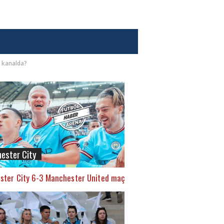
i kanalda?
ester City
ter City 6-3 Manchester United maç özeti ve golleri (İZLE)