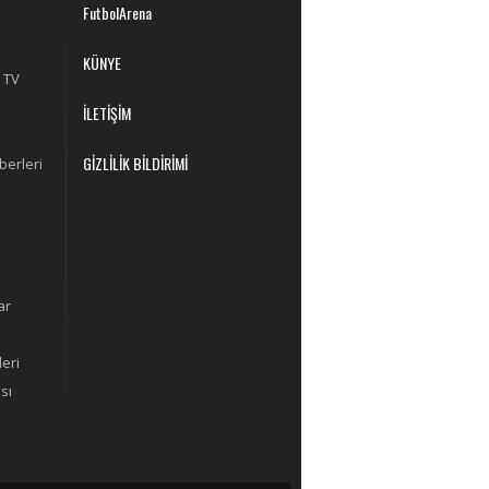
FutbolArena
KÜNYE
 TV
İLETİŞİM
GİZLİLİK BİLDİRİMİ
berleri
ar
eri
sı