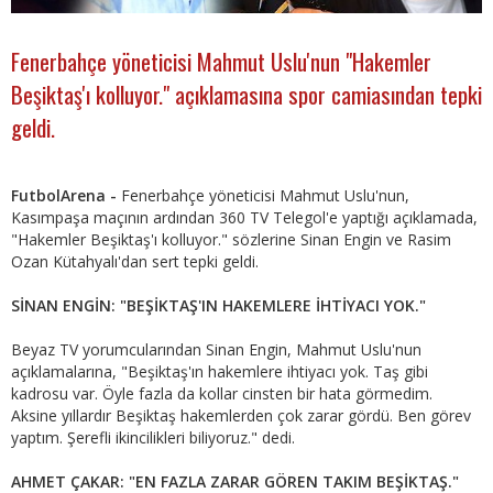
Fenerbahçe yöneticisi Mahmut Uslu'nun "Hakemler
Beşiktaş'ı kolluyor." açıklamasına spor camiasından tepki
geldi.
FutbolArena -
Fenerbahçe yöneticisi Mahmut Uslu'nun,
Kasımpaşa maçının ardından 360 TV Telegol'e yaptığı açıklamada,
"Hakemler Beşiktaş'ı kolluyor." sözlerine Sinan Engin ve Rasim
Ozan Kütahyalı'dan sert tepki geldi.
SİNAN ENGİN: "BEŞİKTAŞ'IN HAKEMLERE İHTİYACI YOK."
Beyaz TV yorumcularından Sinan Engin, Mahmut Uslu'nun
açıklamalarına, "Beşiktaş'ın hakemlere ihtiyacı yok. Taş gibi
kadrosu var. Öyle fazla da kollar cinsten bir hata görmedim.
Aksine yıllardır Beşiktaş hakemlerden çok zarar gördü. Ben görev
yaptım. Şerefli ikincilikleri biliyoruz." dedi.
AHMET ÇAKAR: "EN FAZLA ZARAR GÖREN TAKIM BEŞİKTAŞ."