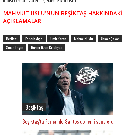
lobisi olmadı zaten." şeklinde konuştu.
MAHMUT USLU'NUN BEŞİKTAŞ HAKKINDAKİ
AÇIKLAMALARI
Beşiktaş
Fenerbahçe
Ümit Karan
Mahmut Uslu
Ahmet Çakar
Sinan Engin
Rasim Ozan Kütahyalı
Beşiktaş
Beşiktaş’ta Fernando Santos dönemi sona erdi