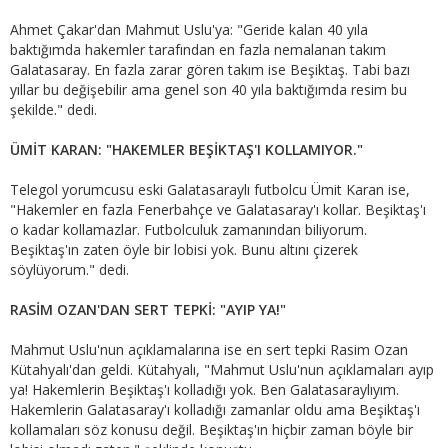
Ahmet Çakar'dan Mahmut Uslu'ya: "Geride kalan 40 yıla
baktığımda hakemler tarafından en fazla nemalanan takım
Galatasaray. En fazla zarar gören takım ise Beşiktaş. Tabi bazı
yıllar bu değişebilir ama genel son 40 yıla baktığımda resim bu
şekilde." dedi.
ÜMİT KARAN: "HAKEMLER BEŞİKTAŞ'I KOLLAMIYOR."
Telegol yorumcusu eski Galatasaraylı futbolcu Ümit Karan ise,
"Hakemler en fazla Fenerbahçe ve Galatasaray'ı kollar. Beşiktaş'ı
o kadar kollamazlar. Futbolculuk zamanından biliyorum.
Beşiktaş'ın zaten öyle bir lobisi yok. Bunu altını çizerek
söylüyorum." dedi.
RASİM OZAN'DAN SERT TEPKİ: "AYIP YA!"
Mahmut Uslu'nun açıklamalarına ise en sert tepki Rasim Ozan
Kütahyalı'dan geldi. Kütahyalı, "Mahmut Uslu'nun açıklamaları ayıp
ya! Hakemlerin Beşiktaş'ı kolladığı yok. Ben Galatasaraylıyım.
Hakemlerin Galatasaray'ı kolladığı zamanlar oldu ama Beşiktaş'ı
kollamaları söz konusu değil. Beşiktaş'ın hiçbir zaman böyle bir