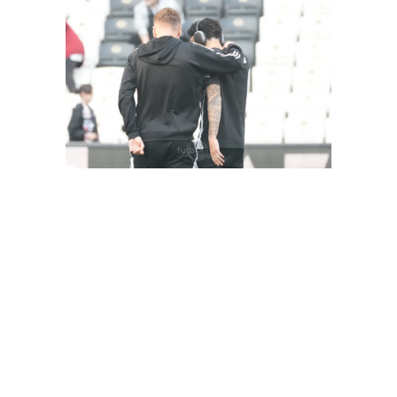
FutbolArena Beşiktaş-Hatayspor maçında