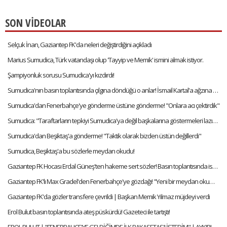
SON VİDEOLAR
Selçuk İnan, Gaziantep FK'da neleri değiştirdiğini açıkladı
Marius Sumudica, Türk vatandaşı olup 'Tayyip ve Memik' ismini almak istiyor.
Şampiyonluk sorusu Sumudica'yı kızdırdı!
Sumudica'nın basın toplantısında çılgına döndüğü o anlar! İsmail Kartal'a ağzına geleni söyledi!
Sumudica'dan Fenerbahçe'ye gönderme üstüne gönderme! "Onlara acı çektirdik"
Sumudica: "Taraftarların tepkiyi Sumudica'ya değil başkalarına göstermeleri lazım"
Sumudica'dan Beşiktaş'a gönderme! "Taktik olarak bizden üstün değillerdi"
Sumudica, Beşiktaş'a bu sözlerle meydan okudu!
Gaziantep FK Hocası Erdal Güneş'ten hakeme sert sözler! Basın toplantısında isyan etti
Gaziantep FK'lı Max Gradel'den Fenerbahçe'ye gözdağı! "Yeni bir meydan okuma için buradayım"
Gaziantep FK'da gözler transfere çevrildi | Başkan Memik Yılmaz müjdeyi verdi
Erol Bulut basın toplantısında ateş püskürdü! Gazeteci ile tartıştı!