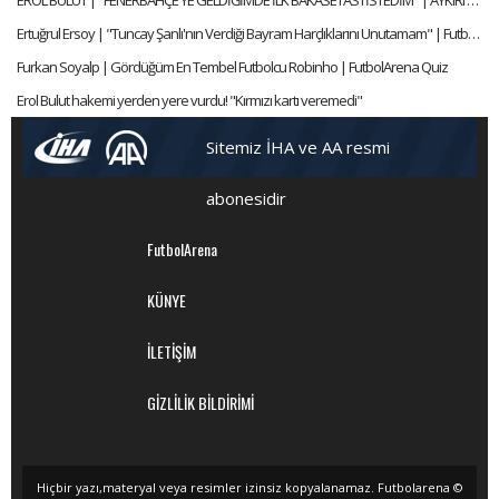
EROL BULUT | "FENERBAHÇE'YE GELDİĞİMDE İLK BAKASETAS'I İSTEDİM" | AYKIRI SORULAR | MediaMarkt
Ertuğrul Ersoy | "Tuncay Şanlı'nın Verdiği Bayram Harçlıklarını Unutamam" | FutbolArena Quiz
Furkan Soyalp | Gördüğüm En Tembel Futbolcu Robinho | FutbolArena Quiz
Erol Bulut hakemi yerden yere vurdu! "Kırmızı kartı veremedi"
Sitemiz İHA ve AA resmi
abonesidir
FutbolArena
KÜNYE
İLETİŞİM
GİZLİLİK BİLDİRİMİ
Hiçbir yazı,materyal veya resimler izinsiz kopyalanamaz. Futbolarena ©