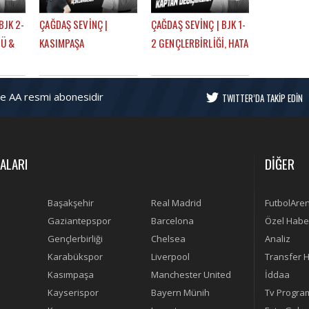
BJK 2-
ÇAĞDAŞ SEVİNÇ |
ÇAĞDAŞ SEVİNÇ | BJK 1-
ÇÜ &
KASIMPAŞA
2 GENÇLERBİRLİĞİ, HATA
JK
BERABERLİĞİ, SERGEN
NEREDE? SERGEN
MU? |
YALÇIN, RAFA SILVA,
YALÇIN, YENİ KAPTANLAR
ve AA resmi abonesidir
Ş
MERT GÜNOK | GÜNDEM
| GÜNDEM BEŞİKTAŞ
TWITTER’DA TAKİP EDİN
BEŞİKTAŞ
ALARI
DİĞER
Başakşehir
Real Madrid
FutbolAre
Gaziantepspor
Barcelona
Özel Habe
Gençlerbirliği
Chelsea
Analiz
Karabükspor
Liverpool
Transfer H
Kasımpaşa
Manchester United
İddaa
Kayserispor
Bayern Münih
Tv Progra