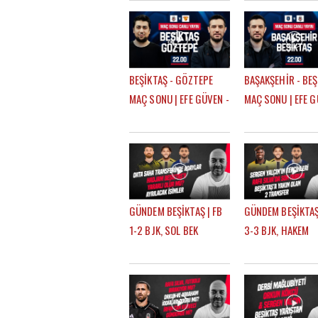
DEVRE ARASI
TRANSFERLERİ |
GÖKHAN TİRYAKİ
BEŞİKTAŞ - GÖZTEPE
BAŞAKŞEHİR - BEŞ
MAÇ SONU | EFE GÜVEN -
MAÇ SONU | EFE G
MERT KURT
MERT KURT
GÜNDEM BEŞİKTAŞ | FB
GÜNDEM BEŞİKTAŞ
1-2 BJK, SOL BEK
3-3 BJK, HAKEM
TRANSFERİ, SALİH
TEPKİLERİ, TRANS
ÖZCAN, RASKIN, MERT
HADJAM, AGBADO
GÜNOK | ÇAĞDAŞ
RASKIN | ÇAĞDAŞ
SEVİNÇ
SEVİNÇ