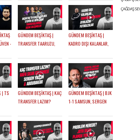
MERT KURT
SEVİNÇ
İKTAŞ
GÜNDEM BEŞİKTAŞ |
GÜNDEM BEŞİKTAŞ |
ÜVEN -
TRANSFER TAARUZU,
KADRO DIŞI KALANLAR,
TAVARES, PITON,
TRANSFER GÜNDEMİ,
AGBADOU, JORGENSEN,
AYRILACAK
STROEYKENS | ÇAĞDAŞ
FUTBOLCULAR | ÇAĞDAŞ
SEVİNÇ
SEVİNÇ
 | TS
GÜNDEM BEŞİKTAŞ | KAÇ
GÜNDEM BEŞİKTAŞ | BJK
TRANSFER LAZIM?
1-1 SAMSUN, SERGEN
FER,
CENGİZ ÜNDER, RAFA
YALÇIN, ATİLLA
U,
SILVA GELİŞMESİ,
KARAOĞLAN, İLK 11
ABOUBAKAR | ÇAĞDAŞ
TERCİHLERİ | ÇAĞDAŞ
SEVİNÇ
SEVİNÇ