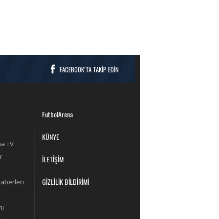
FACEBOOK’TA TAKİP EDİN
FutbolArena
KÜNYE
na TV
r
İLETİŞİM
GİZLİLİK BİLDİRİMİ
aberleri
mı