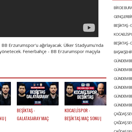
BEŞİKTAŞ -
BEŞİKTAŞ -
da BB Erzurumspor'u ağırlayacak. Ülker Stadyumu'nda
yönetecek. Fenerbahçe - BB Erzurumspor maçıyla
BAŞAKŞEHİR
BEŞİKTAŞ -
KOCAELİSPOR -
NU |
GALATASARAY MAÇ
BEŞİKTAŞ MAÇ SONU |
T KURT
SONU | EFE GÜVEN -
EFE GÜVEN - ÇAĞDAŞ