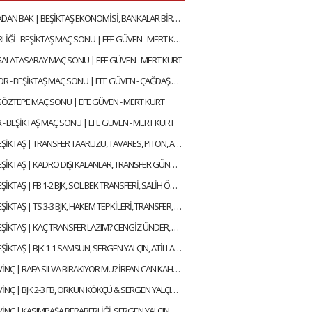
BİR DE BURADAN BAK | BEŞİKTAŞ EKONOMİSİ, BANKALAR BİRLİĞİ, DEVRE ARASI TRANSFERLERİ | GÖKHAN TİRYAKİ
GENÇLERBİRLİĞİ - BEŞİKTAŞ MAÇ SONU | EFE GÜVEN - MERT KURT
 GALATASARAY MAÇ SONU | EFE GÜVEN - MERT KURT
KOCAELİSPOR - BEŞİKTAŞ MAÇ SONU | EFE GÜVEN - ÇAĞDAŞ SEVİNÇ
 GÖZTEPE MAÇ SONU | EFE GÜVEN - MERT KURT
 - BEŞİKTAŞ MAÇ SONU | EFE GÜVEN - MERT KURT
GÜNDEM BEŞİKTAŞ | TRANSFER TAARUZU, TAVARES, PITON, AGBADOU, JORGENSEN, STROEYKENS | ÇAĞDAŞ SEVİNÇ
GÜNDEM BEŞİKTAŞ | KADRO DIŞI KALANLAR, TRANSFER GÜNDEMİ, AYRILACAK FUTBOLCULAR | ÇAĞDAŞ SEVİNÇ
GÜNDEM BEŞİKTAŞ | FB 1-2 BJK, SOL BEK TRANSFERİ, SALİH ÖZCAN, RASKIN, MERT GÜNOK | ÇAĞDAŞ SEVİNÇ
GÜNDEM BEŞİKTAŞ | TS 3-3 BJK, HAKEM TEPKİLERİ, TRANSFER, HADJAM, AGBADOU, RASKIN | ÇAĞDAŞ SEVİNÇ
GÜNDEM BEŞİKTAŞ | KAÇ TRANSFER LAZIM? CENGİZ ÜNDER, RAFA SILVA GELİŞMESİ, ABOUBAKAR | ÇAĞDAŞ SEVİNÇ
GÜNDEM BEŞİKTAŞ | BJK 1-1 SAMSUN, SERGEN YALÇIN, ATİLLA KARAOĞLAN, İLK 11 TERCİHLERİ | ÇAĞDAŞ SEVİNÇ
ÇAĞDAŞ SEVİNÇ | RAFA SILVA BIRAKIYOR MU? İRFAN CAN KAHVECİ TRANSFERİ, ERSİN, NECİP | GÜNDEM BEŞİKTAŞ
ÇAĞDAŞ SEVİNÇ | BJK 2-3 FB, ORKUN KÖKÇÜ & SERGEN YALÇIN, BJK YARIŞTAN KOPTU MU? | GÜNDEM BEŞİKTAŞ
ÇAĞDAŞ SEVİNÇ | KASIMPAŞA BERABERLİĞİ, SERGEN YALÇIN, RAFA SILVA, MERT GÜNOK | GÜNDEM BEŞİKTAŞ