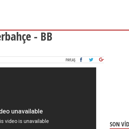
rbahçe - BB
PAYLAŞ
SON Vİ