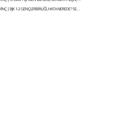
ÇAĞDAŞ SEVİNÇ | BJK 1-2 GENÇLERBİRLİĞİ, HATA NEREDE? SERGEN YALÇIN, YENİ KAPTANLAR | GÜNDEM BEŞİKTAŞ