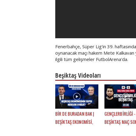
Fenerbahçe, Süper Lig'in 39. haftasın
oynanacak maçı hakem Mete Kalkavan 
ilgili tüm gelişmeler FutbolArena'da.
Beşiktaş Videoları
BİR DE BURADAN BAK |
GENÇLERBİRLİĞİ -
BEŞİKTAŞ EKONOMİSİ,
BEŞİKTAŞ MAÇ SO
BANKALAR BİRLİĞİ,
EFE GÜVEN - MER