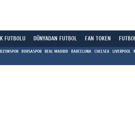
K FUTBOLU
DÜNYADAN FUTBOL
FAN TOKEN
FUTBO
BZONSPOR
BURSASPOR
REAL MADRID
BARCELONA
CHELSEA
LIVERPOOL