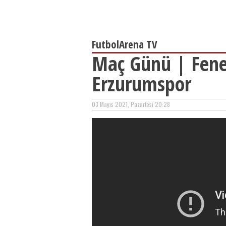
FutbolArena TV
Maç Günü | Fene
Erzurumspor
03 Mayıs 2021, Pazartesi 20:28