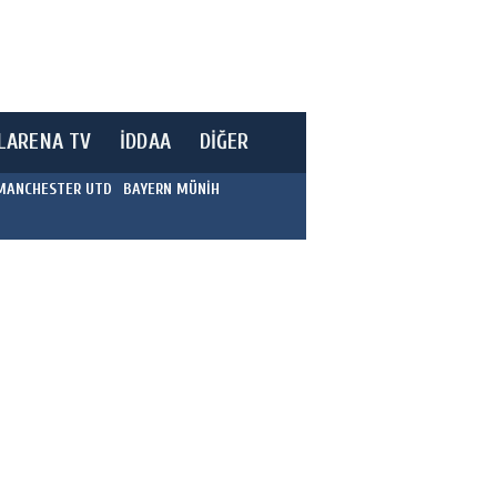
LARENA TV
İDDAA
DİĞER
MANCHESTER UTD
BAYERN MÜNİH