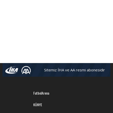
Sitemiz İHA ve AA resmi abonesidir
FutbolArena
KÜNYE