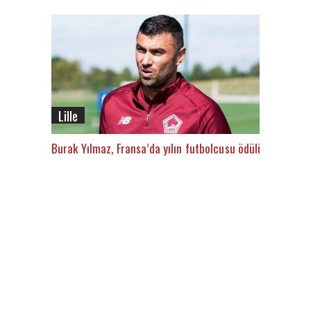
Lille
Burak Yılmaz, Fransa’da yılın futbolcusu ödülüne aday