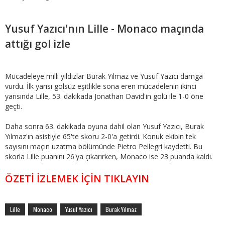
Yusuf Yazıcı'nın Lille - Monaco maçında
attığı gol izle
Mücadeleye milli yıldızlar Burak Yılmaz ve Yusuf Yazıcı damga
vurdu. İlk yarısı golsüz eşitlikle sona eren mücadelenin ikinci
yarısında Lille, 53. dakikada Jonathan David'in golü ile 1-0 öne
geçti.
Daha sonra 63. dakikada oyuna dahil olan Yusuf Yazıcı, Burak
Yılmaz'ın asistiyle 65'te skoru 2-0'a getirdi. Konuk ekibin tek
sayısını maçın uzatma bölümünde Pietro Pellegri kaydetti. Bu
skorla Lille puanını 26'ya çıkarırken, Monaco ise 23 puanda kaldı.
ÖZETİ İZLEMEK İÇİN TIKLAYIN
Lille
Monaco
Yusuf Yazıcı
Burak Yılmaz