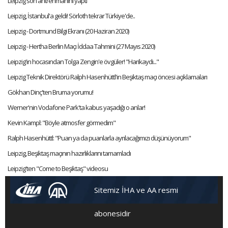
Leipzig son antrenmanını yaptı
Leipzig, İstanbul'a geldi! Sörloth tekrar Türkiye'de..
Leipzig - Dortmund Bilgi Ekranı (20 Haziran 2020)
Leipzig - Hertha Berlin Maçı İddaa Tahmini (27 Mayıs 2020)
Leipzig'in hocasından Tolga Zengin'e övgüler! "Harikaydı..."
Leipzig Teknik Direktörü Ralph Hasenhüttl'in Beşiktaş maçı öncesi açıklamaları
Gökhan Dinç'ten Bruma yorumu!
Werner'nin Vodafone Park'ta kabus yaşadığı o anlar!
Kevin Kampl: "Böyle atmosfer görmedim"
Ralph Hasenhüttl: "Puan ya da puanlarla ayrılacağımızı düşünüyorum"
Leipzig, Beşiktaş maçının hazırlıklarını tamamladı
Leipzig'ten "Come to Beşiktaş" videosu
Sitemiz İHA ve AA resmi
abonesidir