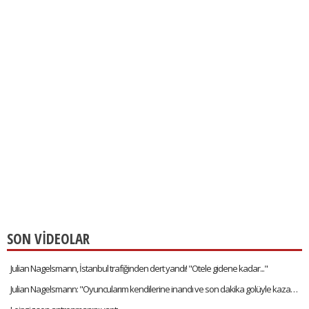
SON VİDEOLAR
Julian Nagelsmann, İstanbul trafiğinden dert yandı! "Otele gidene kadar..."
Julian Nagelsmann: "Oyuncularım kendilerine inandı ve son dakika golüyle kazandık"