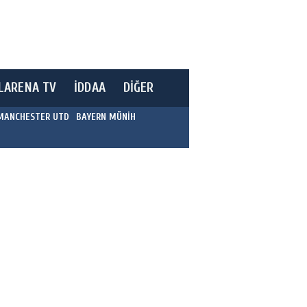
LARENA TV
İDDAA
DİĞER
MANCHESTER UTD
BAYERN MÜNİH