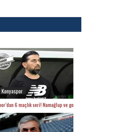
r Konyaspor
or’dan 6 maçlık seri! Namağlup ve gol yemediler