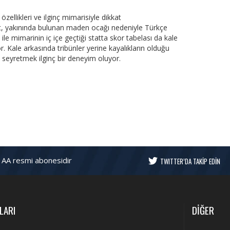
zellikleri ve ilginç mimarisiyle dikkat
stat, yakınında bulunan maden ocağı nedeniyle Türkçe
ile mimarinin iç içe geçtiği statta skor tabelası da kale
r. Kale arkasında tribünler yerine kayalıkların olduğu
eyretmek ilginç bir deneyim oluyor.
 AA resmi abonesidir
TWITTER’DA TAKİP EDİN
LARI
DİĞER