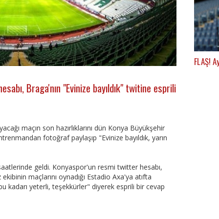
FLAŞ! A
sabı, Braga'nın "Evinize bayıldık" twitine esprili
yacağı maçın son hazırlıklarını dün Konya Büyükşehir
renmandan fotoğraf paylaşıp "Evinize bayıldık, yarın
aatlerinde geldi. Konyaspor'un resmi twitter hesabı,
z ekibinin maçlarını oynadığı Estadio Axa'ya atıfta
 kadarı yeterli, teşekkürler" diyerek esprili bir cevap