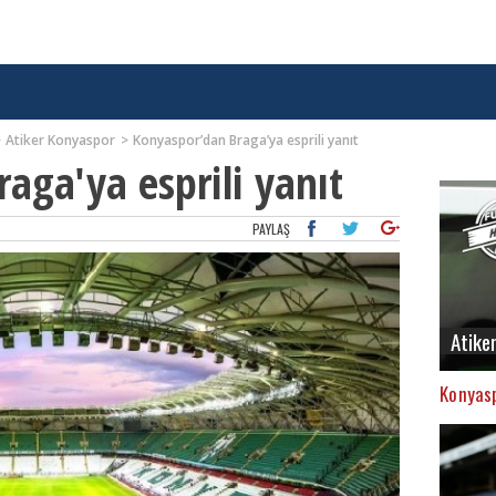
Atiker Konyaspor
Konyaspor’dan Braga’ya esprili yanıt
aga'ya esprili yanıt
PAYLAŞ
Atike
Konyasp