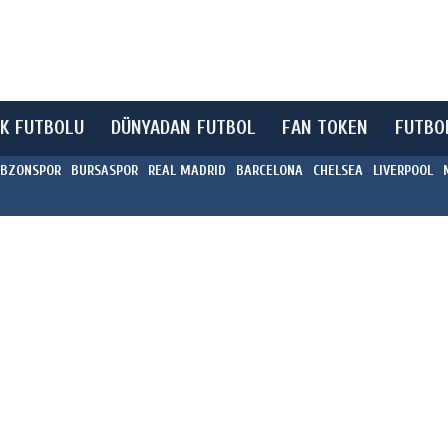
K FUTBOLU
DÜNYADAN FUTBOL
FAN TOKEN
FUTBO
BZONSPOR
BURSASPOR
REAL MADRID
BARCELONA
CHELSEA
LIVERPOOL