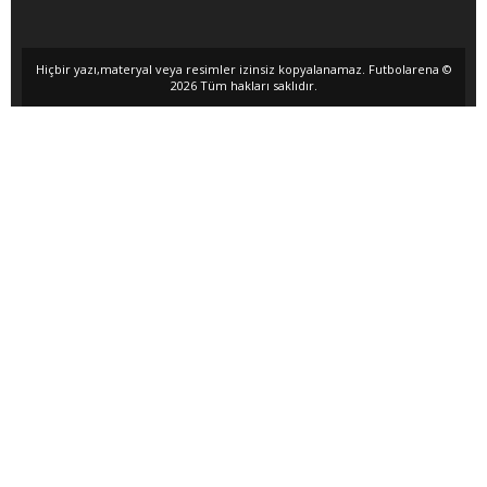
Hiçbir yazı,materyal veya resimler izinsiz kopyalanamaz. Futbolarena ©
2026 Tüm hakları saklıdır.