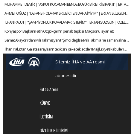
MUHAMMET DEMİR | "AYKUT KOCAMAN BENDE BÜYÜK BİR ETKİ BIRAKTI" | ERTAN SÜZGÜN | ÖZEL RÖPORTAJ
AHMET OĞUZ | "DEFANSİF OLARAK SKUBİC'TEN DAHA İYİYİM" | ERTAN SÜZGÜN | ÖZEL RÖPORTAJ
İLHAN PALUT | "ŞAMPİYONLUK KOVALAMAK İSTERİM" | ERTAN SÜZGÜN | ÖZEL RÖPORTAJ
Konyaspor Başkanı Fatih Özgökçen'in penaltı tepkisi! Maç sonu isyan ett
Samet Akaydın'dan Milli Takım isyanı! "Şimdi değilse Milli Takım'a ne zaman alınacağım?"
İlhan Palut'tan Galatasaraylıların tepkisini çekecek sözler! Mağlubiyeti kabullenmedi ve isyan etti!
Sitemiz İHA ve AA resmi
abonesidir
FutbolArena
KÜNYE
İLETİŞİM
GİZLİLİK BİLDİRİMİ