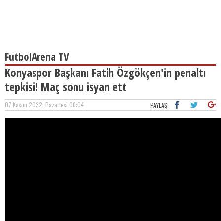
FutbolArena TV
Konyaspor Başkanı Fatih Özgökçen'in penaltı
tepkisi! Maç sonu isyan ett
07 Kasım 2022, Pazartesi 00:04
PAYLAŞ