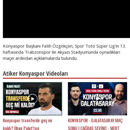
Konyaspor Başkanı Fatih Özgökçen, Spor Toto Süper Lig'in 13.
haftasında Trabzonspor ile Akyazı Stadyumunda oynadıkları
maçın ardından açıklamalarda bulundu.
Atiker Konyaspor Videoları
Konyaspor transferde geç mi
KONYASPOR - GALATASARAY MAÇ
kaldı? İlhan Palut'tan
SONU | ÇAĞDAŞ SEVİNÇ - MERT