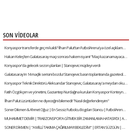
SON VİDEOLAR
Konyaspor transferde geç mi kaldı? İlhan Palut'tan FutbolArena'ya özel açıklamalar
Hakan Keleş'ten Galatasaray maçı sonrası hakem isyanı! "Maçı kazanamayacağımızı anladık"
Konyaspor'da gelecek sezon planları | Stanojevic müjdeyi verdi
Galatasaray'ın 14 maçlık serisini bozdu! Stanojevic basın toplantısında gazetecilerle şakalaştı
Konyaspor Teknik Direktörü Aleksandar Stanojevic, Galatasaray'a meydan okudu!
Fatih Özgökçen ve yönetimi, Gaziantep Nurdağına kurulan Konyaspor Konteyner Kentini ziyaret etti
İlhan Palut üzüntüden ne diyeceğini bilemedi! "Nasıl değerlendireyim"
Soner Dikmen & Ahmet Oğuz | En Sessiz Futbolcu Bogdan Stancu | FutbolArena Quiz
MUHAMMET DEMİR | TRABZONSPOR'A GİTMEK BİR ZAMANLAMA HATASIYDI | AYKIRI SORULAR BELEK ÖZEL
SONER DİKMEN | "A MİLLİ TAKIMA ÇAĞIRILMAYI BEKLEDİM" | ERTAN SÜZGÜN | ÖZEL RÖPORTAJ