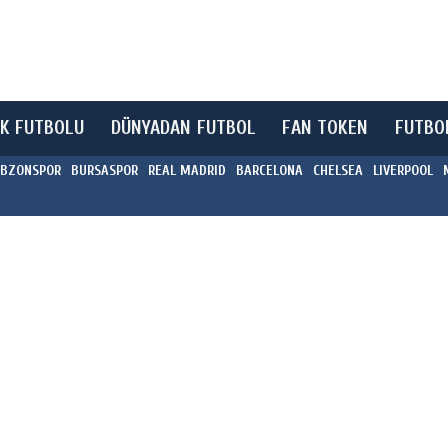
K FUTBOLU
DÜNYADAN FUTBOL
FAN TOKEN
FUTBO
BZONSPOR
BURSASPOR
REAL MADRID
BARCELONA
CHELSEA
LIVERPOOL