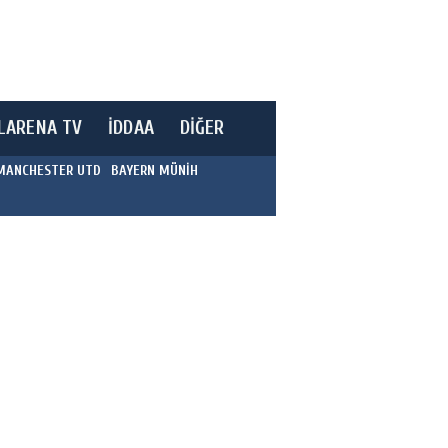
LARENA TV
İDDAA
DİĞER
MANCHESTER UTD
BAYERN MÜNİH