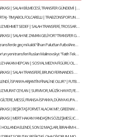
SAVUNMA ARKASI | SALAH BİLMECESİ, TRANSFER GÜNDEMİ | MEHMET AYAN, GÖKHAN DİNÇ
ÖZEL RÖPORTAJ - TIM JABOL FOLCARELLI | TRABZONSPOR'UN BU SEZONKİ HEDEFLERİ, FATİH TEKKE, SAÇ TARZI
KONUĞUMUZ MEHMET SEDEF | SALAH TRANSFERİ, TROSSARD, BEŞİKTAŞ'IN DURUMU | SELEN İLE ALFA SOHBET
SAVUNMA ARKASI | SALAH NE ZAMAN GELİYOR? TRANSFER GÜNDEMİ | MEHMET AYAN, GÖKHAN DİNÇ
Konyaspor transferde geç mi kaldı? İlhan Palut'tan FutbolArena'ya özel açıklamalar
Trabzonspor'un yeni transferi Ruslan Malinovskyi: "Fatih Tekke ile birlikte çalışmaktan mutluyum"
KONUĞUMUZ HAKAN HEPCAN | SOSYAL MEDYA FİGÜRÜ OLMAK, AZİZ YILDIRIM & ALİ KOÇ | SELEN İLE ALFA SOHBET
SAVUNMA ARKASI | SALAH TRANSFERİ, BRUNO FERNANDES GELECEK Mİ? | MEHMET AYAN, GÖKHAN DİNÇ
İNGİLTERE ELENDİ, İSPANYA-ARJANTİN FİNALİ NE OLUR? | FUTBOLARENA GÜNDEM
KONUĞUMUZ MURAT CEYLAN | SURVIVOR, MÜZİK HAYATI, FENERBAHÇE SEVDASI | SELEN İLE ALFA SOHBET
ARJANTİN-İNGİLTERE, MESSİ, FRANSA-İSPANYA, DÜNYA KUPASI YARI FİNALLERİ | FUTBOLARENA GÜNDEM
SAVUNMA ARKASI | BEŞİKTAŞ FORVET ALACAK MI?, GREENWOOD SONA DOĞRU | MEHMET AYAN, GÖKHAN DİNÇ
SAVUNMA ARKASI | MERT HAKAN YANDAŞ'IN SÖZLEŞMESİ, ICARDI KALACAK MI? | MEHMET AYAN, GÖKHAN DİNÇ
ALMANYA VE HOLLANDA ELENDİ, SON 32 MAÇLARI, İBRAHİM HACIOSMANOĞLU & FATİH TERİM | FUTBOLARENA GÜNDEM
KONUĞUMUZ FIRAT SOBUTAY, BEŞİKTAŞ, OHA DİYORUM, MONTELLA, EN GURME DEPLASMAN | SELEN İLE ALFA SOHBET