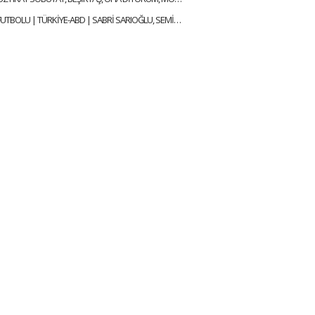
DÜNYANIN FUTBOLU | TÜRKİYE-ABD | SABRİ SARIOĞLU, SEMİH ŞENTÜRK, MEHMET AYAN