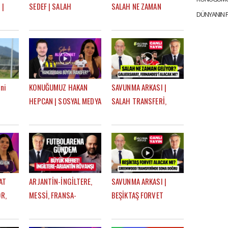
 |
SEDEF | SALAH
SALAH NE ZAMAN
 BU
TRANSFERİ, TROSSARD,
GELİYOR? TRANSFER
İ,
BEŞİKTAŞ'IN DURUMU |
GÜNDEMİ | MEHMET
 TARZI
SELEN İLE ALFA SOHBET
AYAN, GÖKHAN DİNÇ
ni
KONUĞUMUZ HAKAN
SAVUNMA ARKASI |
HEPCAN | SOSYAL MEDYA
SALAH TRANSFERİ,
h
FİGÜRÜ OLMAK, AZİZ
BRUNO FERNANDES
YILDIRIM & ALİ KOÇ |
GELECEK Mİ? | MEHMET
uyum"
SELEN İLE ALFA SOHBET
AYAN, GÖKHAN DİNÇ
AT
ARJANTİN-İNGİLTERE,
SAVUNMA ARKASI |
R,
MESSİ, FRANSA-
BEŞİKTAŞ FORVET
İSPANYA, DÜNYA KUPASI
ALACAK MI?,
ASI |
YARI FİNALLERİ |
GREENWOOD SONA