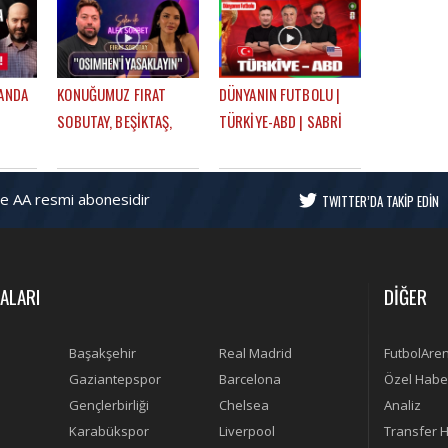
OHBET
FUTBOLARENA GÜNDEM
DOĞRU | MEHMET AYAN,
GÖKHAN DİNÇ
LANDA
KONUĞUMUZ FIRAT
DÜNYANIN FUTBOLU |
SOBUTAY, BEŞİKTAŞ,
TÜRKİYE-ABD | SABRİ
M
OHA DİYORUM,
SARIOĞLU, SEMİH
 &
MONTELLA, EN GURME
ŞENTÜRK, MEHMET AYAN
ve AA resmi abonesidir
DEPLASMAN | SELEN İLE
TWITTER’DA TAKİP EDİN
ÜNDEM
ALFA SOHBET
ALARI
DİĞER
Başakşehir
Real Madrid
FutbolAre
Gaziantepspor
Barcelona
Özel Habe
Gençlerbirliği
Chelsea
Analiz
Karabükspor
Liverpool
Transfer H