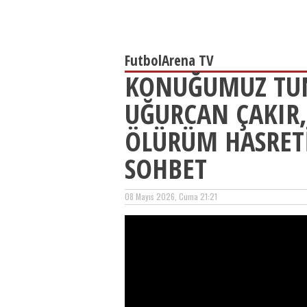
FutbolArena TV
KONUĞUMUZ TUN
UĞURCAN ÇAKIR,
ÖLÜRÜM HASRETİ
SOHBET
08 Mayıs 2026, Cuma 21:21