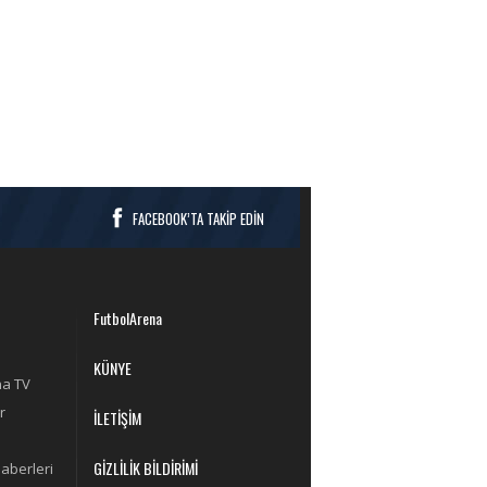
FACEBOOK’TA TAKİP EDİN
FutbolArena
KÜNYE
na TV
r
İLETİŞİM
GİZLİLİK BİLDİRİMİ
aberleri