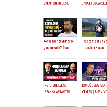
SALAH BİLMECESİ,
JABOL FOLCARELLI
TRANSFER GÜNDEMİ |
TRABZONSPOR'UN
MEHMET AYAN, GÖKHAN
SEZONKİ HEDEFLER
DİNÇ
FATİH TEKKE, SAÇ
Konyaspor transferde
Trabzonspor'un ye
geç mi kaldı? İlhan
transferi Ruslan
Palut'tan
Malinovskyi: "Fati
FutbolArena'ya özel
Tekke ile birlikte
açıklamalar
çalışmaktan mutl
İNGİLTERE ELENDİ,
KONUĞUMUZ MUR
İSPANYA-ARJANTİN
CEYLAN | SURVIVO
FİNALİ NE OLUR? |
MÜZİK HAYATI,
FUTBOLARENA GÜNDEM
FENERBAHÇE SEVD