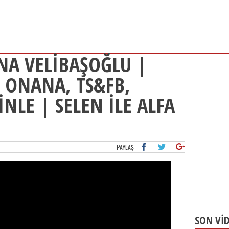
A VELİBAŞOĞLU |
 ONANA, TS&FB,
NLE | SELEN İLE ALFA
PAYLAŞ
SON Vİ