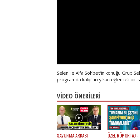
Selen ile Alfa Sohbet'in konuğu Grup Sek
programda kalıpları yıkan eğlenceli bir s
VİDEO ÖNERİLERİ
SAVUNMA ARKASI |
ÖZEL RÖPORTAJ -