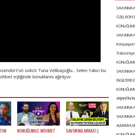
sendört'ün solisti Tuna Velibaşoğlu... Selen Yakıcı bu
ohbet eşliğinde konuklarını ağırlıyor.
 TIM
KONUĞUMUZ MEHMET
SAVUNMA ARKASI |