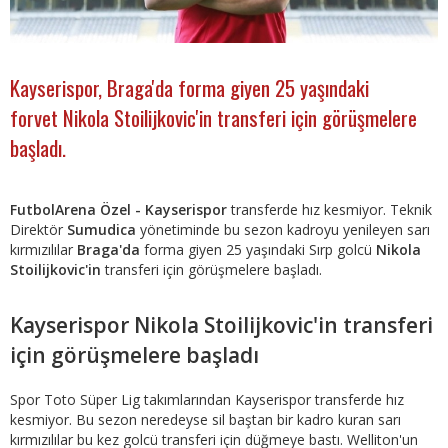
Kayserispor, Braga'da forma giyen 25 yaşındaki
forvet Nikola Stoilijkovic'in transferi için görüşmelere
başladı.
FutbolArena Özel -
Kayserispor
transferde hız kesmiyor. Teknik
Direktör
Sumudica
yönetiminde bu sezon kadroyu yenileyen sarı
kırmızılılar
Braga'da
forma giyen 25 yaşındaki Sırp golcü
Nikola
Stoilijkovic'in
transferi için görüşmelere başladı.
Kayserispor Nikola Stoilijkovic'in transferi
için görüşmelere başladı
Spor Toto Süper Lig takımlarından Kayserispor transferde hız
kesmiyor. Bu sezon neredeyse sil baştan bir kadro kuran sarı
kırmızılılar bu kez golcü transferi için düğmeye bastı. Welliton'un