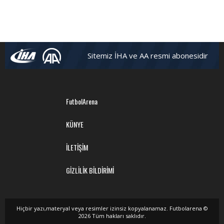
Sitemiz İHA ve AA resmi abonesidir
FutbolArena
KÜNYE
İLETİŞİM
GİZLİLİK BİLDİRİMİ
Hiçbir yazı,materyal veya resimler izinsiz kopyalanamaz. Futbolarena ©
2026 Tüm hakları saklıdır.