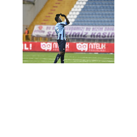
FutbolArena Kasımpaşa - Adana Demirspor maçında