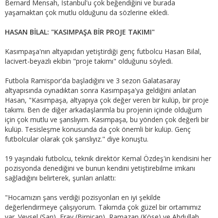
Bernard Mensah, İstanbul'u çok beğendiğini ve burada
yaşamaktan çok mutlu olduğunu da sözlerine ekledi.
HASAN BİLAL: "KASIMPAŞA BİR PROJE TAKIMI"
Kasımpaşa'nın altyapıdan yetiştirdiği genç futbolcu Hasan Bilal,
lacivert-beyazlı ekibin "proje takımı" olduğunu söyledi.
Futbola Ramispor'da başladığını ve 3 sezon Galatasaray
altyapısında oynadıktan sonra Kasımpaşa'ya geldiğini anlatan
Hasan, "Kasımpaşa, altyapıya çok değer veren bir kulüp, bir proje
takımı. Ben de diğer arkadaşlarımla bu projenin içinde olduğum
için çok mutlu ve şanslıyım. Kasımpaşa, bu yönden çok değerli bir
kulüp. Tesisleşme konusunda da çok önemli bir kulüp. Genç
futbolcular olarak çok şanslıyız." diye konuştu.
19 yaşındaki futbolcu, teknik direktör Kemal Özdeş'in kendisini her
pozisyonda denediğini ve bunun kendini yetiştirebilme imkanı
sağladığını belirterek, şunları anlattı:
"Hocamızın şans verdiği pozisyonları en iyi şekilde
değerlendirmeye çalışıyorum. Takımda çok güzel bir ortamımız
var. Veysel (Sarı), Eray (Birniçan), Ramazan (Köse) ve Abdullah