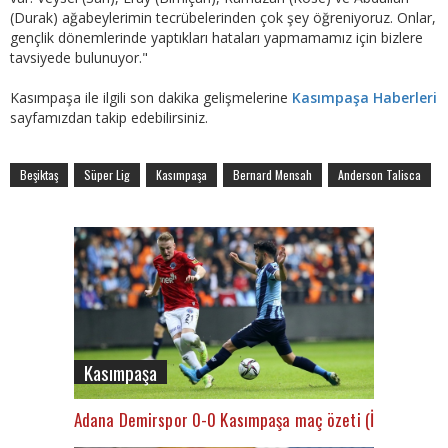
(Durak) ağabeylerimin tecrübelerinden çok şey öğreniyoruz. Onlar,
gençlik dönemlerinde yaptıkları hataları yapmamamız için bizlere
tavsiyede bulunuyor."
Kasımpaşa ile ilgili son dakika gelişmelerine
Kasımpaşa Haberleri
sayfamızdan takip edebilirsiniz.
Beşiktaş
Süper Lig
Kasımpaşa
Bernard Mensah
Anderson Talisca
Kasımpaşa
Adana Demirspor 0-0 Kasımpaşa maç özeti (İZLE)