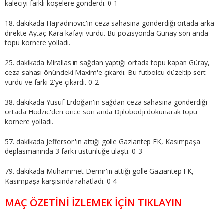
kaleciyi farklı köşelere gönderdi. 0-1
18. dakikada Hajradinovic'in ceza sahasına gönderdiği ortada arka
direkte Aytaç Kara kafayı vurdu. Bu pozisyonda Günay son anda
topu kornere yolladı.
25. dakikada Mirallas'ın sağdan yaptığı ortada topu kapan Güray,
ceza sahası önündeki Maxim'e çıkardı. Bu futbolcu düzeltip sert
vurdu ve farkı 2'ye çıkardı. 0-2
38. dakikada Yusuf Erdoğan'ın sağdan ceza sahasına gönderdiği
ortada Hodzic'den önce son anda Djilobodji dokunarak topu
kornere yolladı.
57. dakikada Jefferson'ın attığı golle Gaziantep FK, Kasımpaşa
deplasmanında 3 farklı üstünlüğe ulaştı. 0-3
79. dakikada Muhammet Demir'in attığı golle Gaziantep FK,
Kasımpaşa karşısında rahatladı. 0-4
MAÇ ÖZETİNİ İZLEMEK İÇİN TIKLAYIN