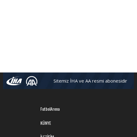
Sitemiz İHA ve AA resmi abonesidir
FutbolArena
KÜNYE
İLETİŞİM