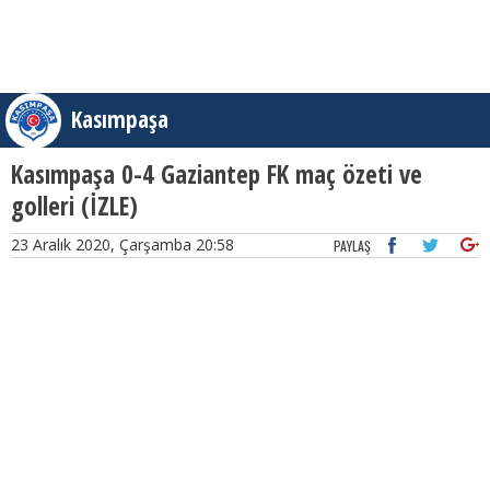
Kasımpaşa
Kasımpaşa 0-4 Gaziantep FK maç özeti ve
golleri (İZLE)
23 Aralık 2020, Çarşamba 20:58
PAYLAŞ