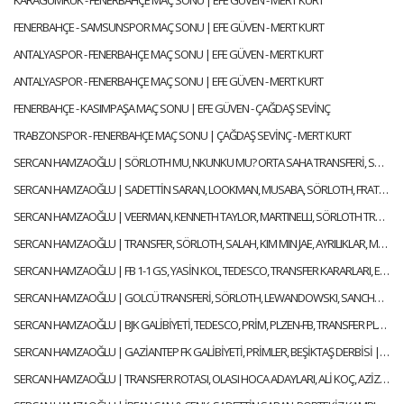
KARAGÜMRÜK - FENERBAHÇE MAÇ SONU | EFE GÜVEN - MERT KURT
FENERBAHÇE - SAMSUNSPOR MAÇ SONU | EFE GÜVEN - MERT KURT
ANTALYASPOR - FENERBAHÇE MAÇ SONU | EFE GÜVEN - MERT KURT
ANTALYASPOR - FENERBAHÇE MAÇ SONU | EFE GÜVEN - MERT KURT
FENERBAHÇE - KASIMPAŞA MAÇ SONU | EFE GÜVEN - ÇAĞDAŞ SEVİNÇ
TRABZONSPOR - FENERBAHÇE MAÇ SONU | ÇAĞDAŞ SEVİNÇ - MERT KURT
SERCAN HAMZAOĞLU | SÖRLOTH MU, NKUNKU MU? ORTA SAHA TRANSFERİ, SÜPER KUPA | GÜNDEM FENERBAHÇE
SERCAN HAMZAOĞLU | SADETTİN SARAN, LOOKMAN, MUSABA, SÖRLOTH, FRATTESI, TRANSFER | GÜNDEM FENERBAHÇE
SERCAN HAMZAOĞLU | VEERMAN, KENNETH TAYLOR, MARTINELLI, SÖRLOTH TRANSFERİ | GÜNDEM FENERBAHÇE
SERCAN HAMZAOĞLU | TRANSFER, SÖRLOTH, SALAH, KIM MIN JAE, AYRILIKLAR, MERT HAKAN | GÜNDEM FENERBAHÇE
SERCAN HAMZAOĞLU | FB 1-1 GS, YASİN KOL, TEDESCO, TRANSFER KARARLARI, EN NESYRI | GÜNDEM FENERBAHÇE
SERCAN HAMZAOĞLU | GOLCÜ TRANSFERİ, SÖRLOTH, LEWANDOWSKI, SANCHO, RİZESPOR-FB | GÜNDEM FENERBAHÇE
SERCAN HAMZAOĞLU | BJK GALİBİYETİ, TEDESCO, PRİM, PLZEN-FB, TRANSFER PLANI | GÜNDEM FENERBAHÇE
SERCAN HAMZAOĞLU | GAZİANTEP FK GALİBİYETİ, PRİMLER, BEŞİKTAŞ DERBİSİ | GÜNDEM FENERBAHÇE
SERCAN HAMZAOĞLU | TRANSFER ROTASI, OLASI HOCA ADAYLARI, ALİ KOÇ, AZİZ YILDIRIM | GÜNDEM FENERBAHÇE