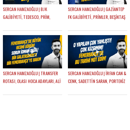
SERCAN HAMZAOĞLU | BJK
SERCAN HAMZAOĞLU | GAZİANTEP
GALİBİYETİ, TEDESCO, PRİM,
FK GALİBİYETİ, PRİMLER, BEŞİKTAŞ
PLZEN-FB, TRANSFER PLANI |
DERBİSİ | GÜNDEM FENERBAHÇE
GÜNDEM FENERBAHÇE
SERCAN HAMZAOĞLU | TRANSFER
SERCAN HAMZAOĞLU | İRFAN CAN &
ROTASI, OLASI HOCA ADAYLARI, ALİ
CENK, SADETTİN SARAN, PORTEKİZ
KOÇ, AZİZ YILDIRIM | GÜNDEM
KAMPI, TEDESCO | GÜNDEM
FENERBAHÇE
FENERBAHÇE