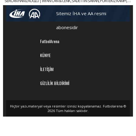
SERCAN HAMZAOĞLU | İRFAN CAN & CENK, SADETTİN SARAN, PORTEKİZ KAMPI, TEDESCO | GÜNDEM FENERBAHÇE
Sitemiz İHA ve AA resmi
abonesidir
FutbolArena
KÜNYE
İLETİŞİM
GİZLİLİK BİLDİRİMİ
Hiçbir yazı,materyal veya resimler izinsiz kopyalanamaz. Futbolarena ©
2026 Tüm hakları saklıdır.