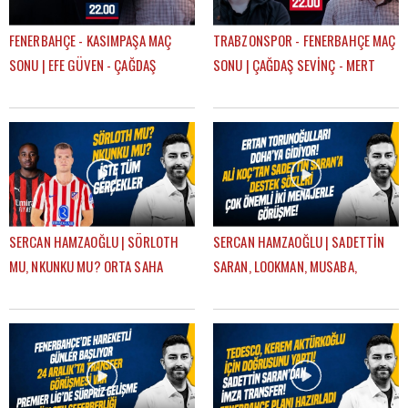
FENERBAHÇE - KASIMPAŞA MAÇ
TRABZONSPOR - FENERBAHÇE MAÇ
SONU | EFE GÜVEN - ÇAĞDAŞ
SONU | ÇAĞDAŞ SEVİNÇ - MERT
SEVİNÇ
KURT
SERCAN HAMZAOĞLU | SÖRLOTH
SERCAN HAMZAOĞLU | SADETTİN
MU, NKUNKU MU? ORTA SAHA
SARAN, LOOKMAN, MUSABA,
TRANSFERİ, SÜPER KUPA | GÜNDEM
SÖRLOTH, FRATTESI, TRANSFER |
FENERBAHÇE
GÜNDEM FENERBAHÇE