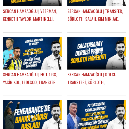
SERCAN HAMZAOĞLU | VEERMAN,
SERCAN HAMZAOĞLU | TRANSFER,
KENNETH TAYLOR, MARTINELLI,
SÖRLOTH, SALAH, KIM MIN JAE,
SÖRLOTH TRANSFERİ | GÜNDEM
AYRILIKLAR, MERT HAKAN |
FENERBAHÇE
GÜNDEM FENERBAHÇE
SERCAN HAMZAOĞLU | FB 1-1 GS,
SERCAN HAMZAOĞLU | GOLCÜ
YASİN KOL, TEDESCO, TRANSFER
TRANSFERİ, SÖRLOTH,
KARARLARI, EN NESYRI | GÜNDEM
LEWANDOWSKI, SANCHO,
FENERBAHÇE
RİZESPOR-FB | GÜNDEM
FENERBAHÇE