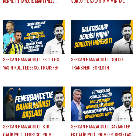
KENNETH TAYLOR, MARTINELLI,
SÖRLOTH, SALAH, KIM MIN JAE,
SÖRLOTH TRANSFERİ | GÜNDEM
AYRILIKLAR, MERT HAKAN |
FENERBAHÇE
GÜNDEM FENERBAHÇE
SERCAN HAMZAOĞLU | FB 1-1 GS,
SERCAN HAMZAOĞLU | GOLCÜ
YASİN KOL, TEDESCO, TRANSFER
TRANSFERİ, SÖRLOTH,
KARARLARI, EN NESYRI | GÜNDEM
LEWANDOWSKI, SANCHO,
FENERBAHÇE
RİZESPOR-FB | GÜNDEM
FENERBAHÇE
SERCAN HAMZAOĞLU | BJK
SERCAN HAMZAOĞLU | GAZİANTEP
GALİBİYETİ, TEDESCO, PRİM,
FK GALİBİYETİ, PRİMLER, BEŞİKTAŞ