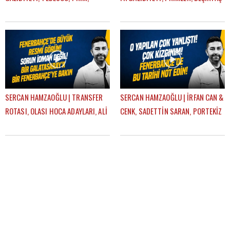
PLZEN-FB, TRANSFER PLANI |
DERBİSİ | GÜNDEM FENERBAHÇE
GÜNDEM FENERBAHÇE
SERCAN HAMZAOĞLU | TRANSFER
SERCAN HAMZAOĞLU | İRFAN CAN &
ROTASI, OLASI HOCA ADAYLARI, ALİ
CENK, SADETTİN SARAN, PORTEKİZ
KOÇ, AZİZ YILDIRIM | GÜNDEM
KAMPI, TEDESCO | GÜNDEM
FENERBAHÇE
FENERBAHÇE