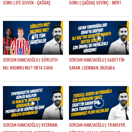
SONU | EFE GÜVEN - ÇAĞDAŞ
SONU | ÇAĞDAŞ SEVİNÇ - MERT
SEVİNÇ
KURT
SERCAN HAMZAOĞLU | SÖRLOTH
SERCAN HAMZAOĞLU | SADETTİN
MU, NKUNKU MU? ORTA SAHA
SARAN, LOOKMAN, MUSABA,
TRANSFERİ, SÜPER KUPA | GÜNDEM
SÖRLOTH, FRATTESI, TRANSFER |
FENERBAHÇE
GÜNDEM FENERBAHÇE
SERCAN HAMZAOĞLU | VEERMAN,
SERCAN HAMZAOĞLU | TRANSFER,