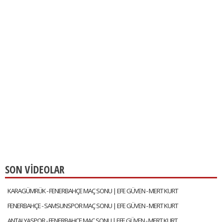
SON VİDEOLAR
KARAGÜMRÜK - FENERBAHÇE MAÇ SONU | EFE GÜVEN - MERT KURT
FENERBAHÇE - SAMSUNSPOR MAÇ SONU | EFE GÜVEN - MERT KURT
ANTALYASPOR - FENERBAHÇE MAÇ SONU | EFE GÜVEN - MERT KURT