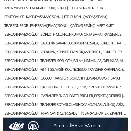
ANTALYASPOR - FENERBAHÇE MAÇ SONU | EFE GÜVEN - MERT KURT
FENERBAHÇE - KASIMPAŞA MAÇ SONU | EFE GÜVEN - ÇAĞDAŞ SEVİNÇ
TRABZONSPOR - FENERBAHÇE MAÇ SONU | ÇAĞDAŞ SEVİNÇ - MERT KURT
SERCAN HAMZAOĞLU | SÖRLOTH MU, NKUNKU MU? ORTA SAHA TRANSFERİ, SÜPER KUPA | GÜNDEM FENERBAHÇE
SERCAN HAMZAOĞLU | SADETTİN SARAN, LOOKMAN, MUSABA, SÖRLOTH, FRATTESI, TRANSFER | GÜNDEM FENERBAHÇE
SERCAN HAMZAOĞLU | VEERMAN, KENNETH TAYLOR, MARTINELLI, SÖRLOTH TRANSFERİ | GÜNDEM FENERBAHÇE
SERCAN HAMZAOĞLU | TRANSFER, SÖRLOTH, SALAH, KIM MIN JAE, AYRILIKLAR, MERT HAKAN | GÜNDEM FENERBAHÇE
SERCAN HAMZAOĞLU | FB 1-1 GS, YASİN KOL, TEDESCO, TRANSFER KARARLARI, EN NESYRI | GÜNDEM FENERBAHÇE
SERCAN HAMZAOĞLU | GOLCÜ TRANSFERİ, SÖRLOTH, LEWANDOWSKI, SANCHO, RİZESPOR-FB | GÜNDEM FENERBAHÇE
SERCAN HAMZAOĞLU | BJK GALİBİYETİ, TEDESCO, PRİM, PLZEN-FB, TRANSFER PLANI | GÜNDEM FENERBAHÇE
SERCAN HAMZAOĞLU | GAZİANTEP FK GALİBİYETİ, PRİMLER, BEŞİKTAŞ DERBİSİ | GÜNDEM FENERBAHÇE
SERCAN HAMZAOĞLU | TRANSFER ROTASI, OLASI HOCA ADAYLARI, ALİ KOÇ, AZİZ YILDIRIM | GÜNDEM FENERBAHÇE
SERCAN HAMZAOĞLU | İRFAN CAN & CENK, SADETTİN SARAN, PORTEKİZ KAMPI, TEDESCO | GÜNDEM FENERBAHÇE
Sitemiz İHA ve AA resmi