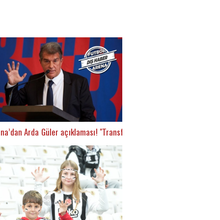
na’dan Arda Güler açıklaması! "Transfer için çalışıyoruz"