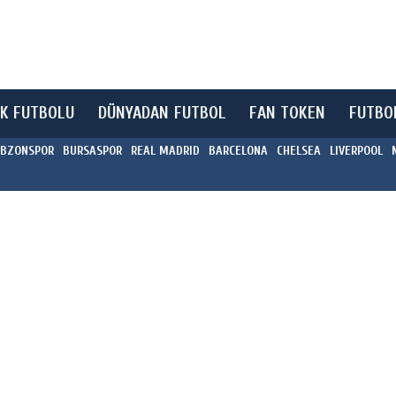
K FUTBOLU
DÜNYADAN FUTBOL
FAN TOKEN
FUTBO
BZONSPOR
BURSASPOR
REAL MADRID
BARCELONA
CHELSEA
LIVERPOOL