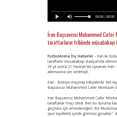
00:00 / 00:00
İran Başsavcısı Muhammed Cafer Mo
taraftarların tribünde müsabakayı 
FutbolArena Dış Haberler -
İran ile Bol
taraftarın müsabakayı stadyumda izlemes
39 yıl sonra 21 Haziran'da oynanan İran - 
alınmasına izin verilmişti.
İran - Bolivya maçında tribünlerde 300 kiş
Başsavcısı Muhammed Cafer Montazer bu
İran Başsavcısı Muhammed Cafer Montazer
taraftarlar maçı izledi. Ben bu duruma kar
geçmesi için emredeceğim. Biz Müslüman bi
spor kıyafeleti içinde görmesi günahtır." 