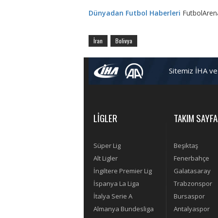
Dünyadan Futbol Haberleri
FutbolAren
İran
Bolivya
Sitemiz İHA ve
LİGLER
TAKIM SAYFA
Süper Lig
Beşiktaş
Alt Ligler
Fenerbahçe
İngiltere Premier Lig
Galatasaray
İspanya La Liga
Trabzonspor
İtalya Serie A
Bursaspor
Almanya Bundesliga
Antalyaspor