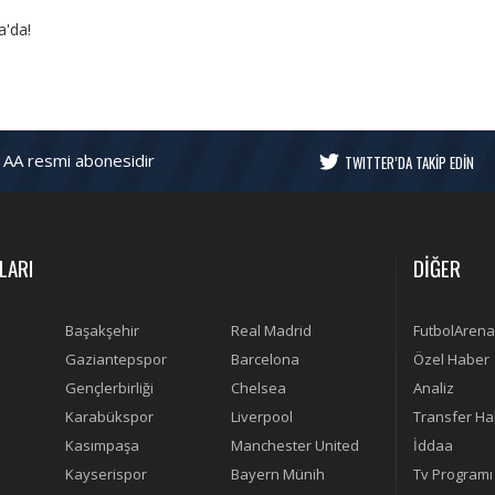
a'da!
 AA resmi abonesidir
TWITTER’DA TAKİP EDİN
LARI
DİĞER
Başakşehir
Real Madrid
FutbolArena
Gaziantepspor
Barcelona
Özel Haber
Gençlerbirliği
Chelsea
Analiz
Karabükspor
Liverpool
Transfer Ha
Kasımpaşa
Manchester United
İddaa
Kayserispor
Bayern Münih
Tv Programı