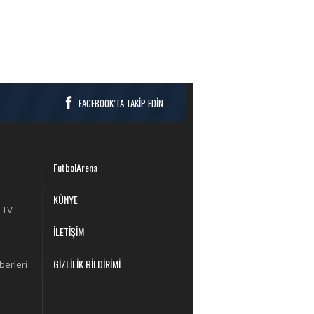
FACEBOOK’TA TAKİP EDİN
FutbolArena
KÜNYE
 TV
İLETİŞİM
GİZLİLİK BİLDİRİMİ
berleri