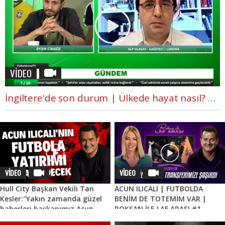
VİDEO
İngiltere'de son durum | Ülkede hayat nasıl? | | Alp Ulagay aktardı
VİDEO
VİDEO
Hull City Başkan Vekili Tan
ACUN ILICALI | FUTBOLDA
Kesler:"Yakın zamanda güzel
BENİM DE TOTEMİM VAR |
haberleri başkanımız Acun
ROKSAN İLE LAF ARASI #1
Ilıcalı verebilir"