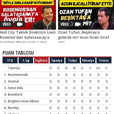
VİDEO
VİDEO
Hull City Teknik Direktörü Liam
Ozan Tufan, Beşiktaş'a
Rosenior'dan Galatasaray'a
gidecek mi? Acun Ilıcalı itiraf
övgüler! "Böyle zorlu rakip
etti
istiyordum"
PUAN TABLOSU
STSL
1. Lig
İngiltere
İspanya
İtalya
Almanya
Fransa
Takımlar
O
G
B
M
A
Y
Av
P
1.
Bournemouth
0
0
0
0
0
0
0
0
2.
Arsenal
0
0
0
0
0
0
0
0
3.
Aston Villa
0
0
0
0
0
0
0
0
4.
Brentford
0
0
0
0
0
0
0
0
5.
Brighton Hove Albion
0
0
0
0
0
0
0
0
6.
Burnley
0
0
0
0
0
0
0
0