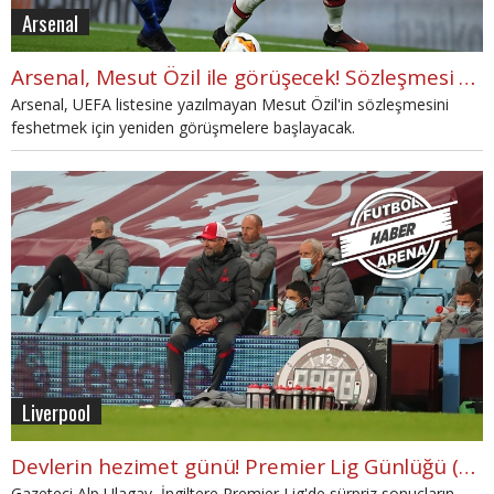
Arsenal
Arsenal, Mesut Özil ile görüşecek! Sözleşmesi feshi için yeni hamle
Arsenal, UEFA listesine yazılmayan Mesut Özil'in sözleşmesini
feshetmek için yeniden görüşmelere başlayacak.
Liverpool
Devlerin hezimet günü! Premier Lig Günlüğü (4. Hafta)
Gazeteci Alp Ulagay, İngiltere Premier Lig'de sürpriz sonuçların