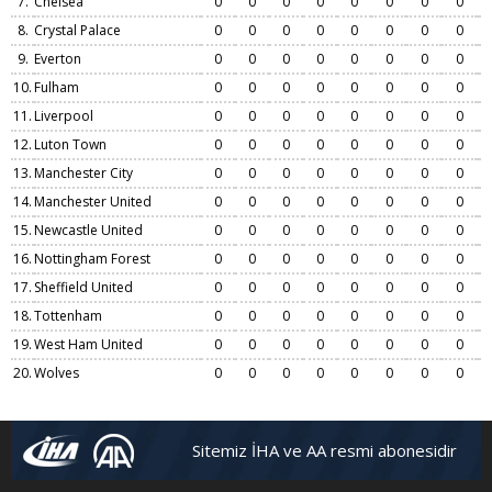
7.
Chelsea
0
0
0
0
0
0
0
0
8.
Crystal Palace
0
0
0
0
0
0
0
0
9.
Everton
0
0
0
0
0
0
0
0
10.
Fulham
0
0
0
0
0
0
0
0
11.
Liverpool
0
0
0
0
0
0
0
0
12.
Luton Town
0
0
0
0
0
0
0
0
13.
Manchester City
0
0
0
0
0
0
0
0
14.
Manchester United
0
0
0
0
0
0
0
0
15.
Newcastle United
0
0
0
0
0
0
0
0
16.
Nottingham Forest
0
0
0
0
0
0
0
0
17.
Sheffield United
0
0
0
0
0
0
0
0
18.
Tottenham
0
0
0
0
0
0
0
0
19.
West Ham United
0
0
0
0
0
0
0
0
20.
Wolves
0
0
0
0
0
0
0
0
Sitemiz İHA ve AA resmi abonesidir