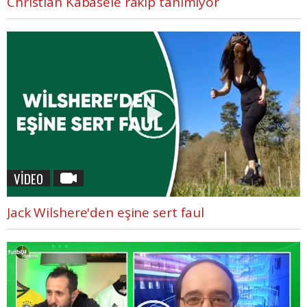
Christian Kabasele rakip tanımıyor
VİDEO
Jack Wilshere'den eşine sert faul