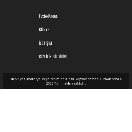
FutbolArena
KÜNYE
İLETİŞİM
GİZLİLİK BİLDİRİMİ
Hiçbir yazı,materyal veya resimler izinsiz kopyalanamaz. Futbolarena ©
2026 Tüm hakları saklıdır.