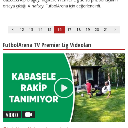
ortaya çıktığı 4. haftayı FutbolArena için değerlendirdi.
<
12
13
14
15
16
17
18
19
20
21
>
FutbolArena TV Premier Lig Videoları
VİDEO