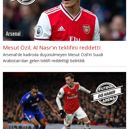
Arsenal
Mesut Özil, Al Nasr'ın teklifini reddetti
Arsenal'de kadroda düşünülmeyen Mesut Özil'in Suudi
Arabistan'dan gelen teklifi reddettiği belirtildi.