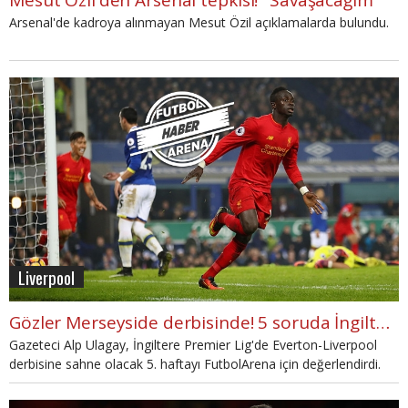
Mesut Özil'den Arsenal tepkisi! "Savaşacağım"
Arsenal'de kadroya alınmayan Mesut Özil açıklamalarda bulundu.
Liverpool
Gözler Merseyside derbisinde! 5 soruda İngiltere Premier Lig
Gazeteci Alp Ulagay, İngiltere Premier Lig'de Everton-Liverpool
derbisine sahne olacak 5. haftayı FutbolArena için değerlendirdi.