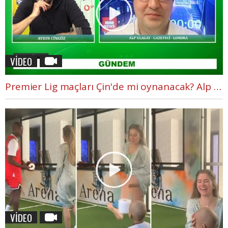
VİDEO
Premier Lig maçları Çin'de mi oynanacak? Alp Ulagay aktardı
VİDEO