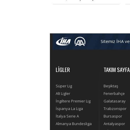
açıklamalarda bulundu.
ar
si
Sitemiz İHA ve
LİGLER
TAKIM SAYFA
Süper Lig
Beşiktaş
Alt Ligler
Fenerbahçe
İngiltere Premier Lig
Galatasaray
İspanya La Liga
Trabzonspor
İtalya Serie A
Bursaspor
Almanya Bundesliga
Antalyaspor