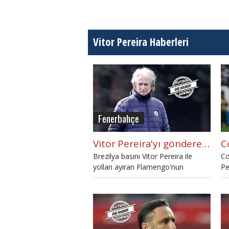
Vitor Pereira Haberleri
Fenerbahçe
Vitor Pereira'yı gönderen Flamengo'dan Jorge Jesus hamlesi
Brezilya basını Vitor Pereira ile
Co
yolları ayıran Flamengo'nun
Pe
Fenerbahçe teknik direktörü Jorge
ol
Jesus ile görüştüğünü yazdı.