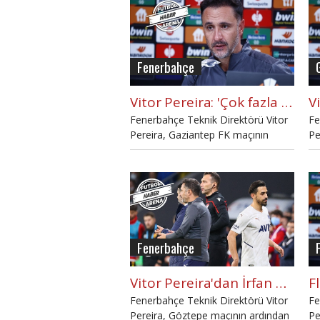
Fenerbahçe
Vitor Pereira: 'Çok fazla hata yaptık'
Fenerbahçe Teknik Direktörü Vitor
Fe
Pereira, Gaziantep FK maçının
Pe
ardından açıklamalarda bulundu.
aç
Fenerbahçe
Vitor Pereira'dan İrfan Can Kahveci yanıtı
Fenerbahçe Teknik Direktörü Vitor
Fe
Pereira, Göztepe maçının ardından
Pe