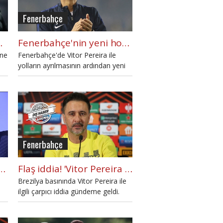
Fenerbahçe
lk ayrılacak"
Fenerbahçe'nin yeni hocası kim olacak? İsmail Kartal sesleri
ine
Fenerbahçe'de Vitor Pereira ile
yolların ayrılmasının ardından yeni
teknik direktör arayışları başladı.
m"
Fenerbahçe
kiye'de 1 numaralı korkak Fatih Terim diyen var mı?"
Flaş iddia! 'Vitor Pereira Flamengo ile anlaştı'
Brezilya basınında Vitor Pereira ile
ilgili çarpıcı iddia gündeme geldi.