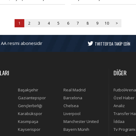
dından basın toplantısında
bulundu.
nirlendi.
1
2
3
4
5
6
7
8
9
10
>
 AA resmi abonesidir
TWITTER’DA TAKİP EDİN
LARI
DİĞER
Başakşehir
Real Madrid
FutbolArena
Gaziantepspor
Barcelona
Özel Haber
Gençlerbirliği
Chelsea
Analiz
Karabükspor
Liverpool
Transfer Ha
Kasımpaşa
Manchester United
İddaa
Kayserispor
Bayern Münih
Tv Programı