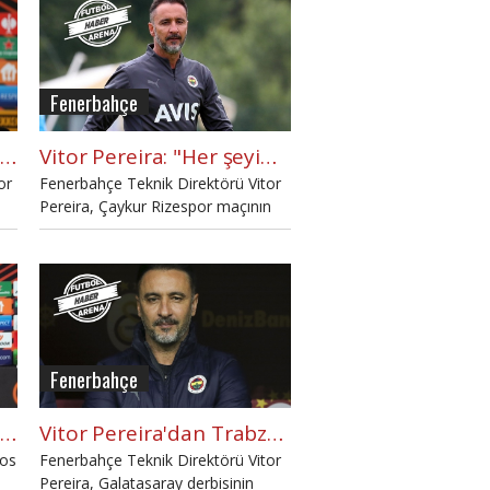
Fenerbahçe
Vitor Pereira: "Galibiyet için oynayacağız"
Vitor Pereira: "Her şeyimi Fenerbahçe'ye vermeye geldim!"
or
Fenerbahçe Teknik Direktörü Vitor
Pereira, Çaykur Rizespor maçının
ardından açıklamalarda bulundu.
Fenerbahçe
Vitor Pereira'yı gülümseten soru: "Yanıtlamayacağım"
Vitor Pereira'dan Trabzonspor göndermesi!
kos
Fenerbahçe Teknik Direktörü Vitor
Pereira, Galatasaray derbisinin