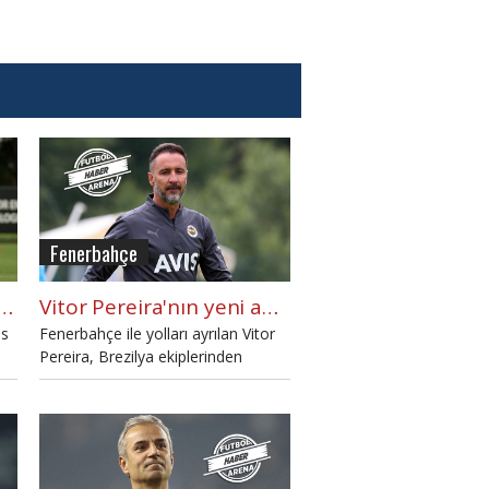
Fenerbahçe
karıştı! "Futbolcular Pereira'yı istemiyor" iddiası
Vitor Pereira'nın yeni adresi Corinthians oldu
ns
Fenerbahçe ile yolları ayrılan Vitor
Pereira, Brezilya ekiplerinden
yı
Corinthians ile 1,5 yıllık anlaşmaya
vardı.