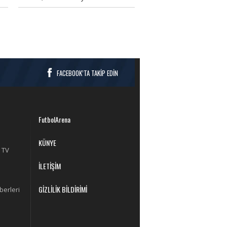
ardından açıklamalarda bulundu.
FACEBOOK’TA TAKİP EDİN
FutbolArena
KÜNYE
 TV
İLETİŞİM
GİZLİLİK BİLDİRİMİ
berleri