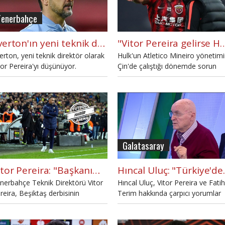
Fenerbahçe
Everton'ın yeni teknik direktör adayı Vitor Pereira
"Vitor Pereira gelirse Hu
erton, yeni teknik direktör olarak
Hulk'un Atletico Mineiro yönetim
tor Pereira'yı düşünüyor.
Çin'de çalıştığı dönemde sorun
yaşamasından dolayı "Eğer Vitor
Pereira göreve gelirse ben yoku
dediği iddia edildi.
Galatasaray
Vitor Pereira: "Başkanımız bu tepkileri hak etmiyor"
Hıncal Uluç: "Tür
nerbahçe Teknik Direktörü Vitor
Hıncal Uluç, Vitor Pereira ve Fatih
reira, Beşiktaş derbisinin
Terim hakkında çarpıcı yorumlar
dından açıklamalarda bulundu.
yaptı.