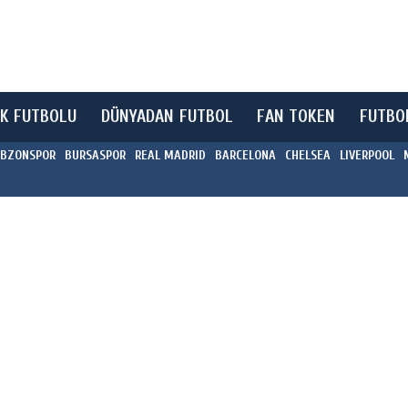
K FUTBOLU
DÜNYADAN FUTBOL
FAN TOKEN
FUTBO
BZONSPOR
BURSASPOR
REAL MADRID
BARCELONA
CHELSEA
LIVERPOOL