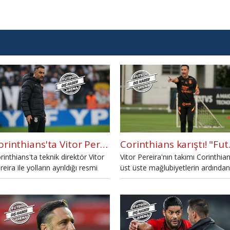
Corinthians'ta Vitor Pereira dönemi bitti
Corinthians 
rinthians'ta teknik direktör Vitor
Vitor Pereira'nın takımı Corinthia
reira ile yolların ayrıldığı resmi
üst üste mağlubiyetlerin ardından
arak açıklandı.
karıştı. Bazı futbolcuların Pereira'
takımda istemediği iddia edildi.