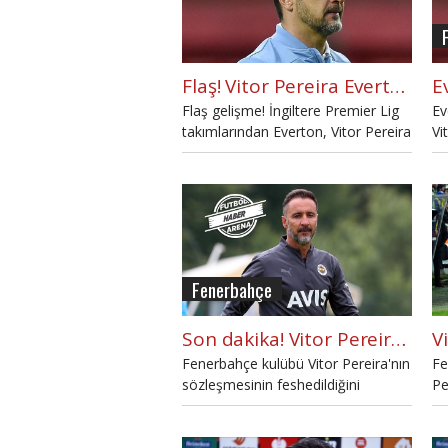
Flaş! Vitor Pereira Everton ile anlaştı
Flaş gelişme! İngiltere Premier Lig
Ev
takımlarından Everton, Vitor Pereira
Vi
ile anlaştı.
Fenerbahçe
Son dakika! Vitor Pereira ile yollar ayrıldı
Fenerbahçe kulübü Vitor Pereira'nın
Fe
sözleşmesinin feshedildiğini
Pe
açıkladı.
ar