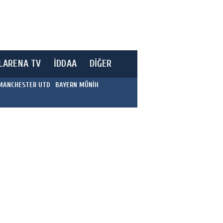
LARENA TV
İDDAA
DİĞER
MANCHESTER UTD
BAYERN MÜNİH