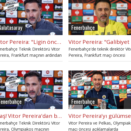
Galatasaray
Fenerbahçe
Vitor Pereira: "Ligin öncelik olması kulübün tercihi"
nerbahçe Teknik Direktörü Vitor
Fenerbahçe'de teknik direktör Vit
reira, Frankfurt maçının ardından
Pereira, Frankfurt maçı öncesi
ıklamalarda bulundu.
açıklamalarda bulundu.
Fenerbahçe
Fenerbahçe
Flaş! Vitor Pereira'dan basın toplantısında soruya tepki
nerbahçe Teknik Direktörü Vitor
Vitor Pereira ve Pelkas, Olympia
reira, Olympiakos maçının
maçı öncesi açıklamalarda