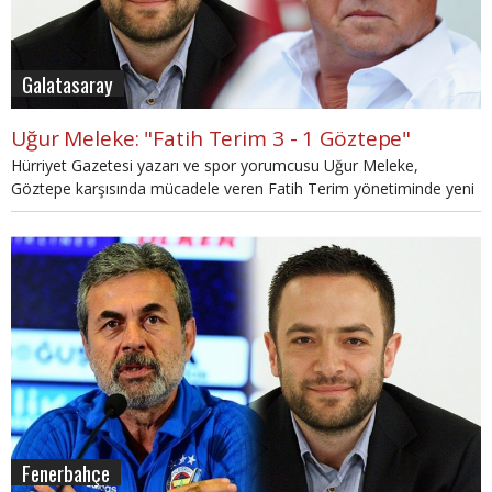
Galatasaray
Uğur Meleke: "Fatih Terim 3 - 1 Göztepe"
Hürriyet Gazetesi yazarı ve spor yorumcusu Uğur Meleke,
Göztepe karşısında mücadele veren Fatih Terim yönetiminde yeni
Galatasaray'ı değerlendirdi.
Fenerbahçe