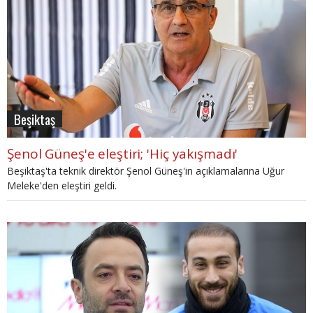
Beşiktaş
Şenol Güneş'e eleştiri; 'Hiç yakışmadı'
Beşiktaş'ta teknik direktör Şenol Güneş'in açıklamalarına Uğur
Meleke'den eleştiri geldi.