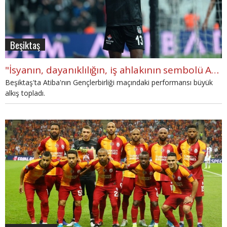
Beşiktaş
"İsyanın, dayanıklılığın, iş ahlakının sembolü Atiba"
Beşiktaş'ta Atiba'nın Gençlerbirliği maçındaki performansı büyük
alkış topladı.