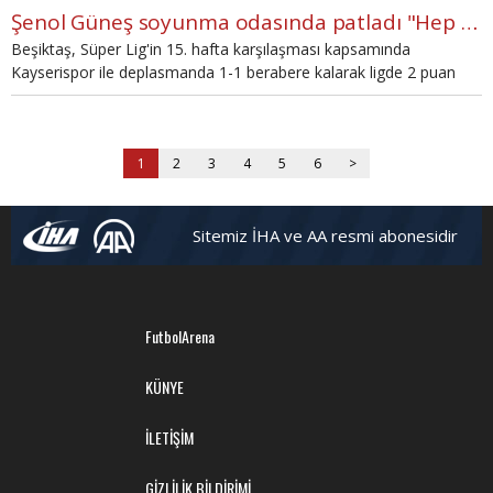
Şenol Güneş soyunma odasında patladı "Hep kağıt üzerinde.."
Beşiktaş, Süper Lig'in 15. hafta karşılaşması kapsamında
Kayserispor ile deplasmanda 1-1 berabere kalarak ligde 2 puan
daha bıraktı.
1
2
3
4
5
6
>
Sitemiz İHA ve AA resmi abonesidir
FutbolArena
KÜNYE
İLETİŞİM
GİZLİLİK BİLDİRİMİ