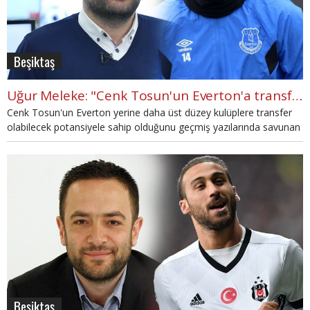
Beşiktaş
Uğur Meleke: "Cenk Tosun'un Everton'a transferine karşı çıkma sebebim..."
Cenk Tosun'un Everton yerine daha üst düzey kulüplere transfer
olabilecek potansiyele sahip olduğunu geçmiş yazılarında savunan
Uğur Meleke, Cenk Tosun'un yeniden kalemine aldı.
Beşiktaş