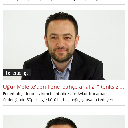
gazetesinde köşe yazısında değerlendirdi.
Fenerbahçe
Uğur Meleke'den Fenerbahçe analizi "Renksizler.."
Fenerbahçe futbol takımı teknik direktör Aykut Kocaman
önderliğinde Süper Lig'e kötü bir başlanğıç yapsada ilerleyen
haftalarda ritmini ve temposunu yakaladı ve çıkışa geçti.