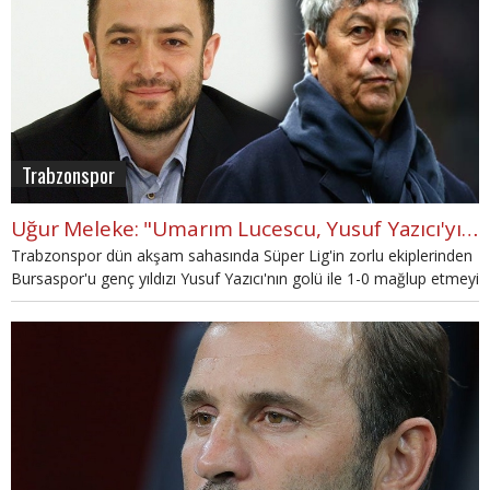
Trabzonspor
Uğur Meleke: "Umarım Lucescu, Yusuf Yazıcı'yı izliyordur"
Trabzonspor dün akşam sahasında Süper Lig'in zorlu ekiplerinden
Bursaspor'u genç yıldızı Yusuf Yazıcı'nın golü ile 1-0 mağlup etmeyi
başardı.