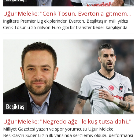
Uğur Meleke: "Cenk Tosun, Everton'a gitmemeli"
İngiltere Premier Lig ekiplerinden Everton, Beşiktaş'ın milli yıldızı
Cenk Tosun'u 25 milyon Euro gibi bir transfer bedeli karşılığında
kadrosuna katmak üzere.
Beşiktaş
Uğur Meleke: "Negredo ağzı ile kuş tutsa dahi.."
Milliyet Gazetesi yazarı ve spor yorumcusu Uğur Meleke,
Beşiktaş'ın Süper Lig'in ilk yarısında sergilemiş olduğu performansı