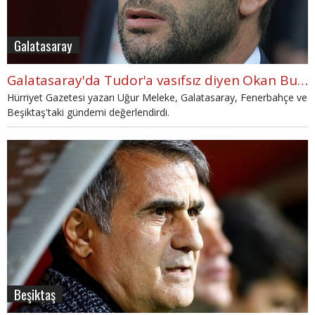
Galatasaray
Galatasaray'da Tudor'a vasıfsız diyen Okan Buruk'a sert eleştiri: 'Çirkinleşti.'
Hürriyet Gazetesi yazarı Uğur Meleke, Galatasaray, Fenerbahçe ve
Beşiktaş'taki gündemi değerlendirdi.
Beşiktaş