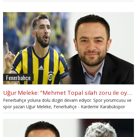
anılmasının normal olduğunu dile getirdi.
Fenerbahçe
Uğur Meleke: "Mehmet Topal silah zoru ile oynamıyor"
Fenerbahçe yoluna dolu dizgin devam ediyor. Spor yorumcusu ve
spor yazarı Uğur Meleke, Fenerbahçe - Kardemir Karabükspor
mücadelesini köşe yazısında değerlendirdi.