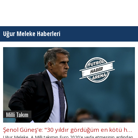
Uğur Meleke Haberleri
Milli Takım
Şenol Güneş'e: "30 yıldır gördüğüm en kötü hoca perfomansı"
Uğur Meleke, A Milli takımın Euro 2020'e veda etmesinin ardından