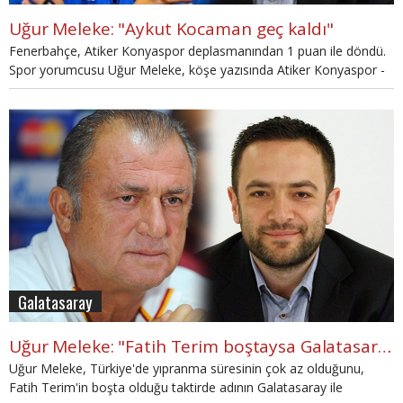
Uğur Meleke: "Aykut Kocaman geç kaldı"
Fenerbahçe, Atiker Konyaspor deplasmanından 1 puan ile döndü.
Spor yorumcusu Uğur Meleke, köşe yazısında Atiker Konyaspor -
Fenerbahçe mücadelesini yorumladı.
Galatasaray
Uğur Meleke: "Fatih Terim boştaysa Galatasaray'ın hocası olmak zorunda"
Uğur Meleke, Türkiye'de yıpranma süresinin çok az olduğunu,
Fatih Terim'in boşta olduğu taktirde adının Galatasaray ile