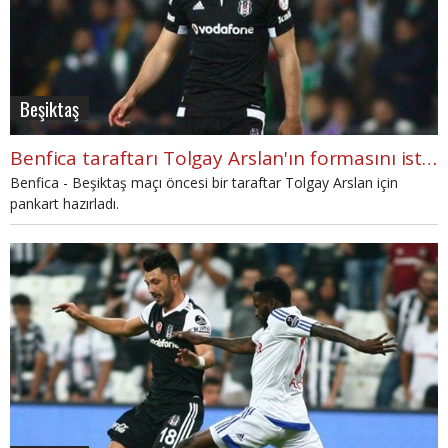
Beşiktaş
Benfica taraftarı Tolgay Arslan'ın formasını istedi
Benfica - Beşiktaş maçı öncesi bir taraftar Tolgay Arslan için
pankart hazırladı.