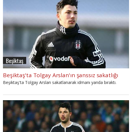
Beşiktaş
Beşiktaş'ta Tolgay Arslan'ın şanssız sakatlığı
Beşiktaş'ta Tolgay Arslan sakatlanarak idmanı yarıda bıraktı.