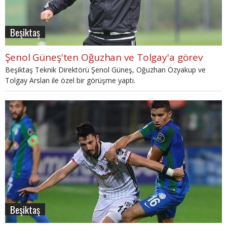
Beşiktaş
Şenol Güneş'ten Oğuzhan ve Tolgay'a görev
Beşiktaş Teknik Direktörü Şenol Güneş, Oğuzhan Özyakup ve
Tolgay Arslan ile özel bir görüşme yaptı.
Beşiktaş