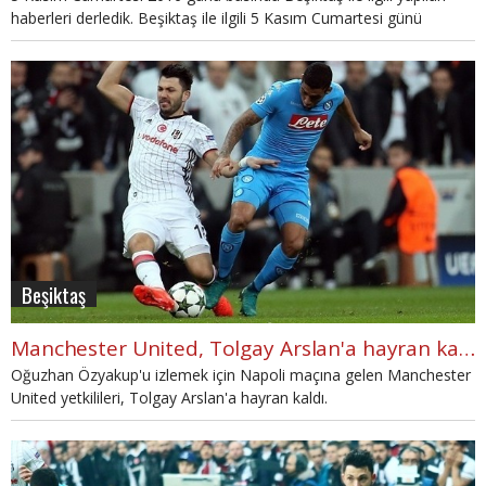
haberleri derledik. Beşiktaş ile ilgili 5 Kasım Cumartesi günü
yaşanan tüm gelişmeler haberimizde.
Beşiktaş
Manchester United, Tolgay Arslan'a hayran kaldı
Oğuzhan Özyakup'u izlemek için Napoli maçına gelen Manchester
United yetkilileri, Tolgay Arslan'a hayran kaldı.