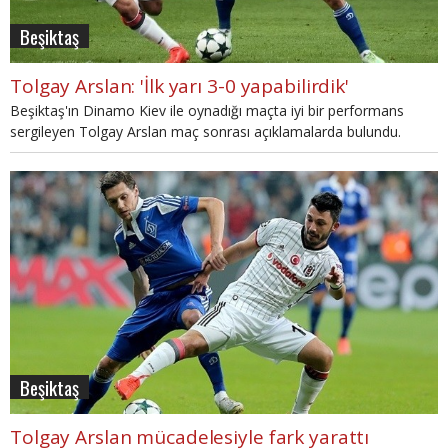
Beşiktaş
Tolgay Arslan: 'İlk yarı 3-0 yapabilirdik'
Beşiktaş'ın Dinamo Kiev ile oynadığı maçta iyi bir performans
sergileyen Tolgay Arslan maç sonrası açıklamalarda bulundu.
Beşiktaş
Tolgay Arslan mücadelesiyle fark yarattı