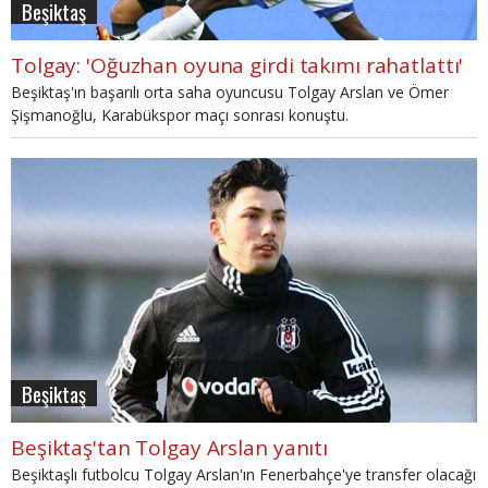
Beşiktaş
Tolgay: 'Oğuzhan oyuna girdi takımı rahatlattı'
Beşiktaş'ın başarılı orta saha oyuncusu Tolgay Arslan ve Ömer
Şişmanoğlu, Karabükspor maçı sonrası konuştu.
Beşiktaş
Beşiktaş'tan Tolgay Arslan yanıtı
Beşiktaşlı futbolcu Tolgay Arslan'ın Fenerbahçe'ye transfer olacağı