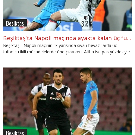
Beşiktaş
Beşiktaş'ta Napoli maçında ayakta kalan üç futbolcu
Beşiktaş - Napoli maçının ilk yarısında siyah beyazlılarda üç
futbolcu ikili mücadelelerde öne çıkarken, Atiba ise pas yüzdesiyle
devrenin lideri oldu.
Beşiktaş