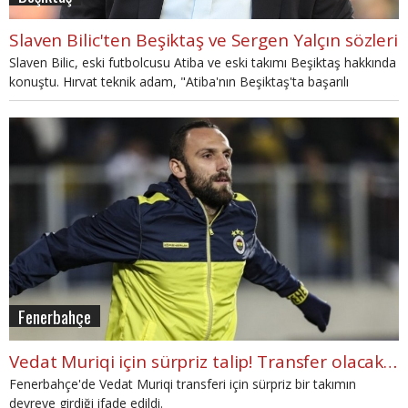
Slaven Bilic'ten Beşiktaş ve Sergen Yalçın sözleri
Slaven Bilic, eski futbolcusu Atiba ve eski takımı Beşiktaş hakkında
konuştu. Hırvat teknik adam, "Atiba'nın Beşiktaş'ta başarılı
olacağını bildiğini' söylerken Sergen Yalçın hakkında da konuştu.
Fenerbahçe
Vedat Muriqi için sürpriz talip! Transfer olacak mı?
Fenerbahçe'de Vedat Muriqi transferi için sürpriz bir takımın
devreye girdiği ifade edildi.