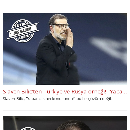
Slaven Bilic'ten Türkiye ve Rusya örneği! "Yabancı sınırı"
Slaven Bilic, 'Yabancı sınırı konusunda!" bu bir çözüm değil.