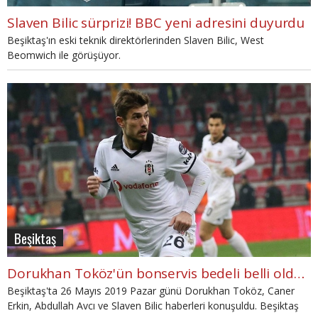
Slaven Bilic sürprizi! BBC yeni adresini duyurdu
Beşiktaş'ın eski teknik direktörlerinden Slaven Bilic, West
Beomwich ile görüşüyor.
Beşiktaş
Dorukhan Toköz'ün bonservis bedeli belli oldu (Beşiktaş Haberleri 26 Mayıs Pazar)
Beşiktaş'ta 26 Mayıs 2019 Pazar günü Dorukhan Toköz, Caner
Erkin, Abdullah Avcı ve Slaven Bilic haberleri konuşuldu. Beşiktaş