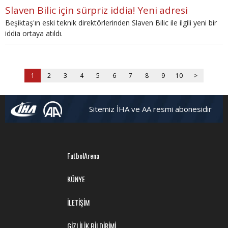
Slaven Bilic için sürpriz iddia! Yeni adresi
Beşiktaş'ın eski teknik direktörlerinden Slaven Bilic ile ilgili yeni bir
iddia ortaya atıldı.
1
2
3
4
5
6
7
8
9
10
>
Sitemiz İHA ve AA resmi abonesidir
FutbolArena
KÜNYE
İLETİŞİM
GİZLİLİK BİLDİRİMİ