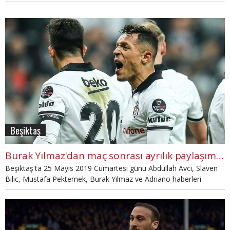
ile ilgili günün öne çıkan gelişmeleri, Beşiktaş Transfer Haberleri,
Beşiktaş haber ajansı haberleri burada.
Beşiktaş
Burak Yılmaz'dan maç sonrası ayrılık paylaşımı! (Beşiktaş Haberleri 25 Mayıs Cumartesi)
Beşiktaş'ta 25 Mayıs 2019 Cumartesi günü Abdullah Avcı, Slaven
Bilic, Mustafa Pektemek, Burak Yılmaz ve Adriano haberleri
konuşuldu. Beşiktaş ile ilgili günün öne çıkan gelişmeleri, Beşiktaş
Transfer Haberleri, Beşiktaş haber ajansı haberleri burada.