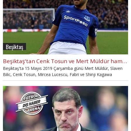
Beşiktaş
Beşiktaş'tan Cenk Tosun ve Mert Müldür hamlesi (Beşiktaş Haberleri 15 Mayıs Çarşamba)
Beşiktaş'ta 15 Mayıs 2019 Çarşamba günü Mert Müldür, Slaven
Bilic, Cenk Tosun, Mircea Lucescu, Fabri ve Shinji Kagawa
konuşuldu. Beşiktaş ile ilgili günün öne çıkan gelişmeleri, Beşiktaş
Transfer Haberleri, Beşiktaş haber ajansı haberleri burada.