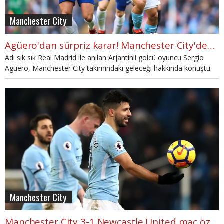
Manchester City
Agüero'dan sürpriz karar! Manchester City'den ayrılıyor mu?
Adı sık sık Real Madrid ile anılan Arjantinli golcü oyuncu Sergio
Agüero, Manchester City takımındaki geleceği hakkında konuştu.
Manchester City
Manchester City 3-1 Newcastle United maç özeti ve golleri (İZLE)