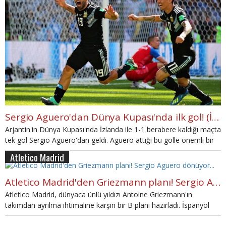
Sergio Aguero'dan Dünya Kupası'nda ilk gol! (İZLE)
Arjantin'in Dünya Kupası'nda İzlanda ile 1-1 berabere kaldığı maçta
tek gol Sergio Aguero'dan geldi. Aguero attığı bu golle önemli bir
istatistiğin sahibi oldu.
Atletico Madrid
Atletico Madrid'den Griezmann planı! Sergio Aguero dönüyor...
Atletico Madrid, dünyaca ünlü yıldızı Antoine Griezmann'ın
takımdan ayrılma ihtimaline karşın bir B planı hazırladı. İspanyol
ekibi eski yıldızı Sergio Aguero'yu istiyor.