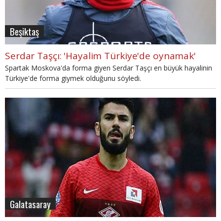
Beşiktaş
Serdar Taşçı: 'Hayalim Türkiye'de oynamak'
Spartak Moskova'da forma giyen Serdar Taşçı en büyük hayalinin
Türkiye'de forma giymek olduğunu söyledi.
Galatasaray