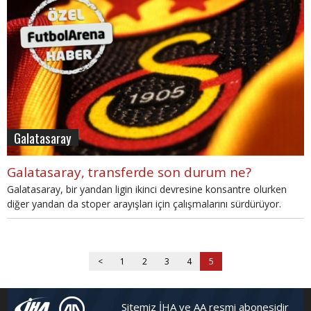
Galatasaray
Galatasaray, transferde son durum ne?
Galatasaray, bir yandan ligin ikinci devresine konsantre olurken
diğer yandan da stoper arayışları için çalışmalarını sürdürüyor.
<
1
2
3
4
5
Sitemiz İHA ve AA resmi abonesidir