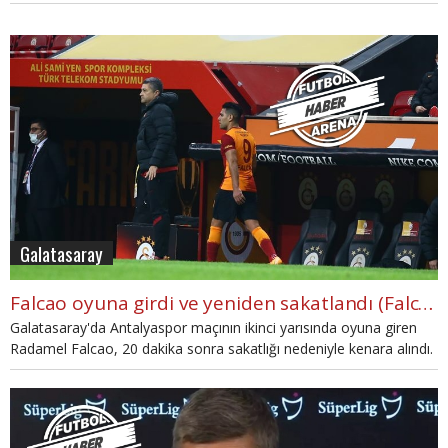
Galatasaray
Falcao oyuna girdi ve yeniden sakatlandı (Falcao'nun sakatlığı ciddi mi?)
Galatasaray'da Antalyaspor maçının ikinci yarısında oyuna giren
Radamel Falcao, 20 dakika sonra sakatlığı nedeniyle kenara alındı.