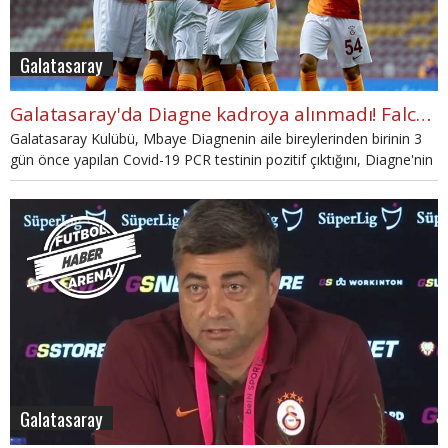
Galatasaray
Galatasaray'da Diagne kadroya alınmadı! Falcao
Galatasaray Kulübü, Mbaye Diagnenin aile bireylerinden birinin 3
gün önce yapılan Covid-19 PCR testinin pozitif çıktığını, Diagne'nin
2 testinin negatif çıkmasına rağmen tedbir olarak Trabzonspor
kafilesinde yer almadığını açıkladı.
Galatasaray