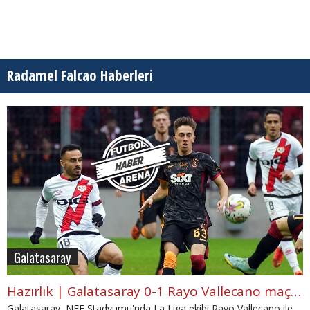
Radamel Falcao Haberleri
Galatasaray
Hazırlık | Galatasaray 0-1 Rayo Vallecano maç özeti ve golü (İZLE)
Galatasaray, NEF Stadyumu'nda La Liga ekibi Rayo Vallecano ile