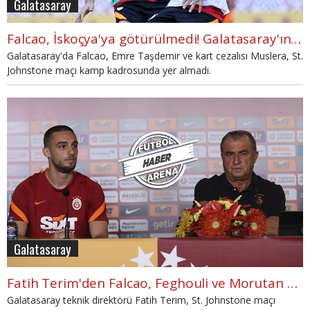
Galatasaray
Falcao, İskoçya'ya götürülmedi! Galatasaray'ın rövanş kadrosu
Galatasaray'da Falcao, Emre Taşdemir ve kart cezalısı Muslera, St.
Johnstone maçı kamp kadrosunda yer almadı.
Galatasaray
Fatih Terim'den Falcao, Feghouli ve Morutan açıklaması
Galatasaray teknik direktörü Fatih Terim, St. Johnstone maçı