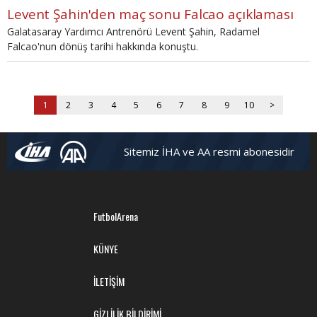
Levent Şahin'den maç sonu Falcao açıklaması
Galatasaray Yardımcı Antrenörü Levent Şahin, Radamel
Falcao'nun dönüş tarihi hakkında konuştu.
1
2
3
4
5
6
7
8
9
10
>
Sitemiz İHA ve AA resmi abonesidir
FutbolArena
KÜNYE
İLETİŞİM
GİZLİLİK BİLDİRİMİ