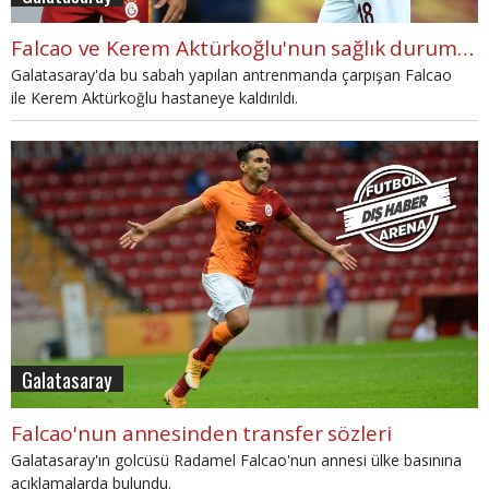
Falcao ve Kerem Aktürkoğlu'nun sağlık durumları nasıl?
Galatasaray'da bu sabah yapılan antrenmanda çarpışan Falcao
ile Kerem Aktürkoğlu hastaneye kaldırıldı.
Galatasaray
Falcao'nun annesinden transfer sözleri
Galatasaray'ın golcüsü Radamel Falcao'nun annesi ülke basınına
açıklamalarda bulundu.