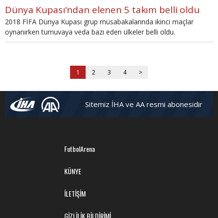
Dünya Kupası'ndan elenen 5 takım belli oldu
2018 FİFA Dünya Kupası grup müsabakalarında ikinci maçlar
oynanırken turnuvaya veda bazı eden ülkeler belli oldu.
1
2
3
4
>
Sitemiz İHA ve AA resmi abonesidir
FutbolArena
KÜNYE
İLETİŞİM
GİZLİLİK BİLDİRİMİ