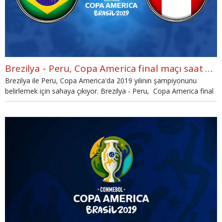
Brezilya - Peru, Copa America final maçı saat kaçta, hangi kanalda?
Brezilya ile Peru, Copa America'da 2019 yılının şampiyonunu
belirlemek için sahaya çıkıyor. Brezilya - Peru, Copa America final
maçı saat kaçta, hangi kanalda? Dev final öncesi merak edilen
detaylar haberimizde.