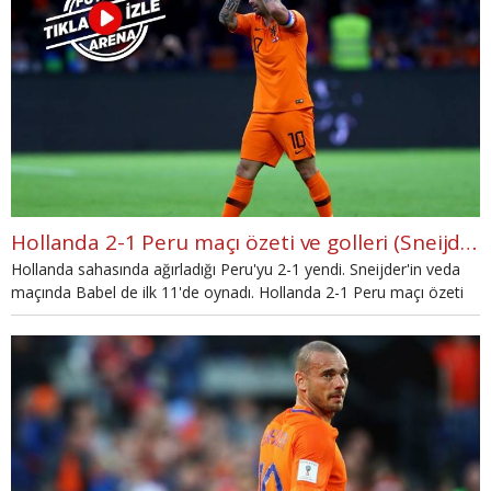
Hollanda 2-1 Peru maçı özeti ve golleri (Sneijder'in jübilesi İZLE)
Hollanda sahasında ağırladığı Peru'yu 2-1 yendi. Sneijder'in veda
maçında Babel de ilk 11'de oynadı. Hollanda 2-1 Peru maçı özeti
ve golleri haberimizde...