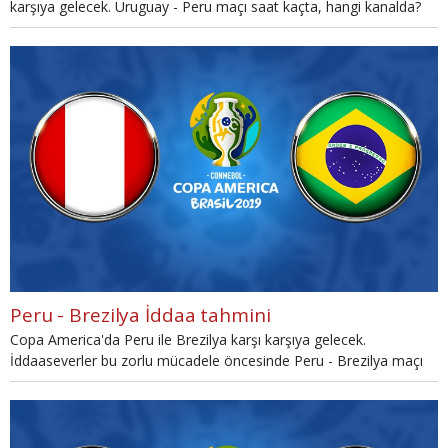
karşıya gelecek. Uruguay - Peru maçı saat kaçta, hangi kanalda?
Uruguay - Peru maçının çarpıcı istatistiklerini sizler için derledik.
Uruguay - Peru maçının İddaa oranları ve İddaa tahmini
haberimizde.
Peru - Brezilya İddaa tahmini
Copa America'da Peru ile Brezilya karşı karşıya gelecek.
İddaaseverler bu zorlu mücadele öncesinde Peru - Brezilya maçı
İddaa istatistikleri araştırmaya başlıyor.