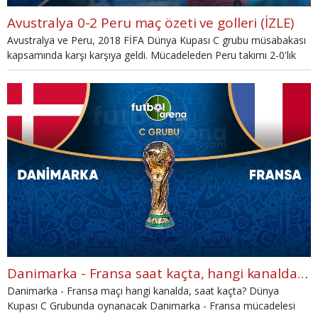
Avustralya 0-2 Peru maç özeti ve golleri (İZLE)
Avustralya ve Peru, 2018 FİFA Dünya Kupası C grubu müsabakası
kapsamında karşı karşıya geldi. Mücadeleden Peru takımı 2-0'lık
üstünlüğü ile galip ayrıldı.
Danimarka - Fransa saat kaçta, hangi kanalda? (Danimarka - Fransa TRT 1 canlı şifresiz İZLE)
Danimarka - Fransa maçı hangi kanalda, saat kaçta? Dünya
Kupası C Grubunda oynanacak Danimarka - Fransa mücadelesi