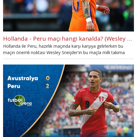
Hollanda - Peru maçı hangi kanalda? (Wesley Sneijder'in jübilesi canlı izle)
Hollanda ile Peru, hazırlık maçında karşı karşıya gelirlerken bu
maçın önemli noktası Wesley Sneijder'in bu maçla milli takıma
veda etmesi olacak. Hollanda - Peru maçı saat kaçta, hangi
kanalda? Nasıl izleyebilirsiniz? Cevaplar haberimizde...