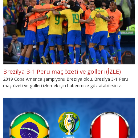
Brezilya 3-1 Peru maç özeti ve golleri (İZLE)
2019 Copa America şampiyonu Brezilya oldu. Brezilya 3-1 Peru
maç özeti ve golleri izlemek için haberimize göz atabilirsiniz.