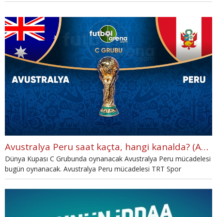
bugün oynanacak. Danimarka - Fransa mücadelesi TRT 1
ekranlarınan canlı yayınlanacak. Danimarka - Fransa mücadelesi ile
ilgili tüm gelişmeler haberimizde.
Avustralya Peru saat kaçta, hangi kanalda? (Avustralya Peru TRT Spor canlı şifresiz İZLE)
Dünya Kupası C Grubunda oynanacak Avustralya Peru mücadelesi
bugün oynanacak. Avustralya Peru mücadelesi TRT Spor
ekranlarınan canlı yayınlanacak. Avustralya Peru mücadelesi ile ilgili
tüm gelişmeler haberimizde.