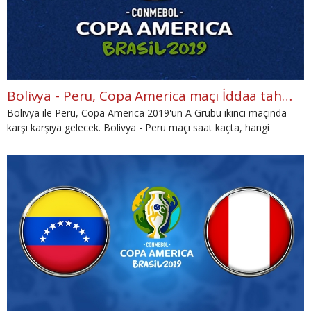
Bolivya - Peru, Copa America maçı İddaa tahmini
Bolivya ile Peru, Copa America 2019'un A Grubu ikinci maçında
karşı karşıya gelecek. Bolivya - Peru maçı saat kaçta, hangi
kanalda? Bolivya - Peru maçının çarpıcı istatistiklerini sizler için
derledik. Bolivya - Perui maçının İddaa oranları ve İddaa tahmini
haberimizde.