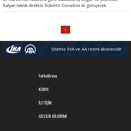
İtalyan teknik direktör Roberto Donadoni ile görüşecek.
1
Sitemiz İHA ve AA resmi abonesidir
FutbolArena
KÜNYE
İLETİŞİM
GİZLİLİK BİLDİRİMİ