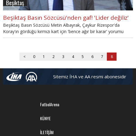
Beşiktaş
Beşiktaş Basın Sözcüsü'nden gaf! 'Lider değiliz'
Beşiktaş Basın Sözcüsü Metin Albayrak, Çaykur Rizespor'da
Koray'ın gördüğü kırmızı kart için 'bence ağır bir karar' yorumu
dışında 'daha lider değiliz' gafını yapınca Beşiktaşlılar sinirlendi.
<
0
1
2
3
4
5
6
7
8
Sitemiz İHA ve AA resmi abonesidir
FutbolArena
KÜNYE
İLETİŞİM