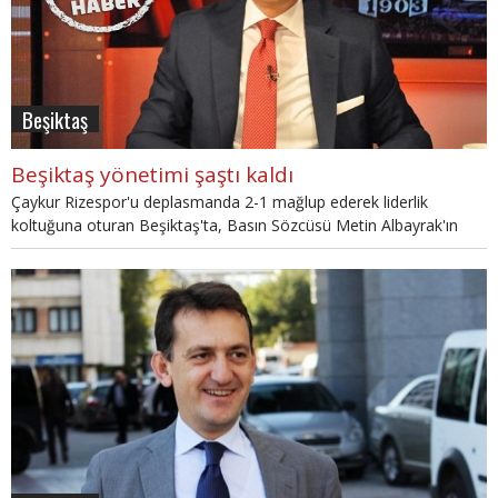
Beşiktaş
Beşiktaş yönetimi şaştı kaldı
Çaykur Rizespor'u deplasmanda 2-1 mağlup ederek liderlik
koltuğuna oturan Beşiktaş'ta, Basın Sözcüsü Metin Albayrak'ın
maç sonu açıklamaları maçın önüne geçti.