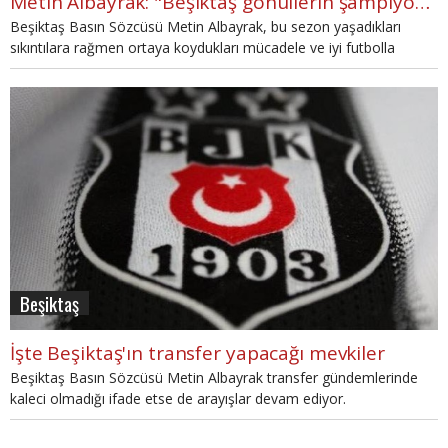
Metin Albayrak: "Beşiktaş gönüllerin şampiyonu"
Beşiktaş Basın Sözcüsü Metin Albayrak, bu sezon yaşadıkları
sıkıntılara rağmen ortaya koydukları mücadele ve iyi futbolla
şimdiden gönüllerin şampiyonu olduklarını ancak bu başarıyı
gerçekte de yaşamak istediklerini söyledi.
Beşiktaş
İşte Beşiktaş'ın transfer yapacağı mevkiler
Beşiktaş Basın Sözcüsü Metin Albayrak transfer gündemlerinde
kaleci olmadığı ifade etse de arayışlar devam ediyor.