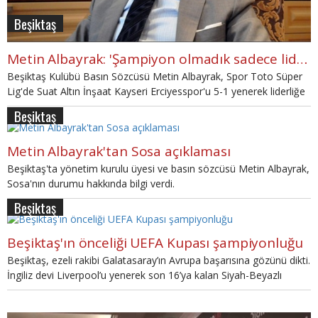
Beşiktaş
Metin Albayrak: 'Şampiyon olmadık sadece lideriz'
Beşiktaş Kulübü Basın Sözcüsü Metin Albayrak, Spor Toto Süper
Lig'de Suat Altın İnşaat Kayseri Erciyesspor'u 5-1 yenerek liderliğe
oturmanın keyfini yaşadıklarını ancak henüz şampiyonluğa
Beşiktaş
ulaşmadıklarını söyledi.
Metin Albayrak'tan Sosa açıklaması
Beşiktaş'ta yönetim kurulu üyesi ve basın sözcüsü Metin Albayrak,
Sosa'nın durumu hakkında bilgi verdi.
Beşiktaş
Beşiktaş'ın önceliği UEFA Kupası şampiyonluğu
Beşiktaş, ezeli rakibi Galatasaray’ın Avrupa başarısına gözünü dikti.
İngiliz devi Liverpool’u yenerek son 16’ya kalan Siyah-Beyazlı
Kulübün Basın Sözcüsü Albayrak “Net söylüyorum hedef kupa.
UEFA Kupası’nı getireceğiz” dedi.