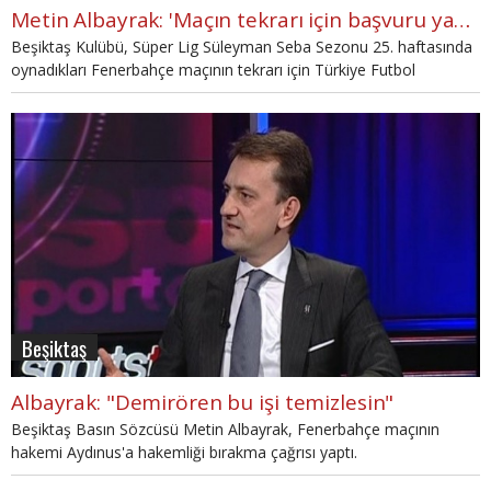
Metin Albayrak: 'Maçın tekrarı için başvuru yaptık'
Beşiktaş Kulübü, Süper Lig Süleyman Seba Sezonu 25. haftasında
oynadıkları Fenerbahçe maçının tekrarı için Türkiye Futbol
Federasyonu'na (TFF) başvurdu.
Beşiktaş
Albayrak: "Demirören bu işi temizlesin"
Beşiktaş Basın Sözcüsü Metin Albayrak, Fenerbahçe maçının
hakemi Aydınus'a hakemliği bırakma çağrısı yaptı.