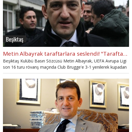
Beşiktaş
Metin Albayrak taraftarlara seslendi! "Taraftar olmak..."
Beşiktaş Kulübü Basın Sözcüsü Metin Albayrak, UEFA Avrupa Ligi
son 16 turu rövanş maçında Club Brugge'e 3-1 yenilerek kupadan
elenmelerinde dolayı üzüntü içinde olduklarını söyledi.