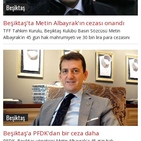
Beşiktaş
Beşiktaş'ta Metin Albayrak'ın cezası onandı
TFF Tahkim Kurulu, Beşiktaş Kulübü Basın Sözcüsü Metin
Albayrak'ın 45 gün hak mahrumiyeti ve 30 bin lira para cezasını
onadı.
Beşiktaş
Beşiktaş'a PFDK'dan bir ceza daha
PFDK, Beşiktaş yöneticisi Metin Albayrak'a 45 gün hak