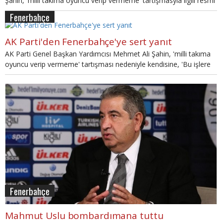
Şahin, 'milli takıma oyuncu verip vermeme' tartışmasyla ilgili resmi
açıklama yaptı.
Fenerbahçe
AK Parti'den Fenerbahçe'ye sert yanıt
AK Parti Genel Başkan Yardımcısı Mehmet Ali Şahin, 'milli takıma
oyuncu verip vermeme' tartışması nedeniyle kendisine, 'Bu işlere
burnunu sokmasın' mesajını gönderen Fenerbahçe Genel Sekreteri
Mahmut Uslu'ya çok sert bir yanıt verdi.
Fenerbahçe
Mahmut Uslu bombardımana tuttu