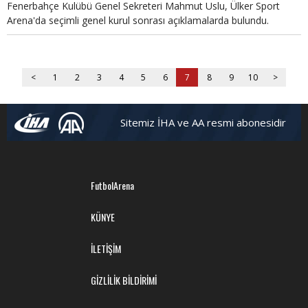
Fenerbahçe Kulübü Genel Sekreteri Mahmut Uslu, Ülker Sport
Arena'da seçimli genel kurul sonrası açıklamalarda bulundu.
<
1
2
3
4
5
6
7
8
9
10
>
Sitemiz İHA ve AA resmi abonesidir
FutbolArena
KÜNYE
İLETİŞİM
GİZLİLİK BİLDİRİMİ