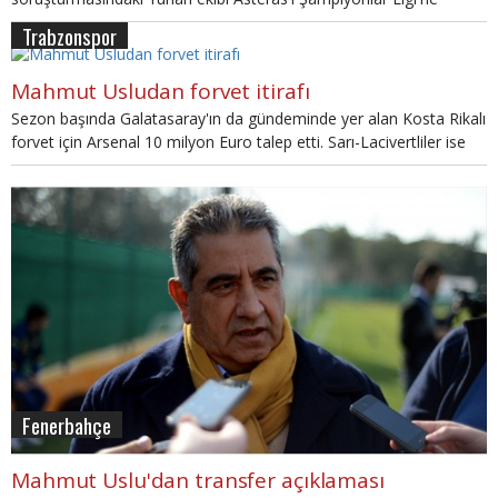
almasını Mahmut Uslu bu sözlerle yorumladı.
Trabzonspor
Mahmut Usludan forvet itirafı
Sezon başında Galatasaray'ın da gündeminde yer alan Kosta Rikalı
forvet için Arsenal 10 milyon Euro talep etti. Sarı-Lacivertliler ise
kiralama formülüyle bu işi bitirmeyi planlıyor.
Fenerbahçe
Mahmut Uslu'dan transfer açıklaması