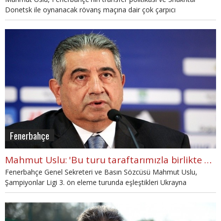
Donetsk ile oynanacak rövanş maçına dair çok çarpıcı
açıklamalarda bulundu.
Fenerbahçe
Mahmut Uslu: 'Bu turu taraftarımızla birlikte geçeceğiz"
Fenerbahçe Genel Sekreteri ve Basın Sözcüsü Mahmut Uslu,
Şampiyonlar Ligi 3. ön eleme turunda eşleştikleri Ukrayna
temsilcisi Shakhtar Donetsk takımının saygı duyulacak bir takım
olduğunu söyledi.