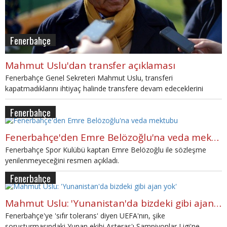
Fenerbahçe
Mahmut Uslu'dan transfer açıklaması
Fenerbahçe Genel Sekreteri Mahmut Uslu, transferi
kapatmadıklarını ihtiyaç halinde transfere devam edeceklerini
söyledi.
Fenerbahçe
Fenerbahçe'den Emre Belözoğlu'na veda mektubu
Fenerbahçe Spor Kulübü kaptan Emre Belözoğlu ile sözleşme
yenilenmeyeceğini resmen açıkladı.
Fenerbahçe
Mahmut Uslu: 'Yunanistan'da bizdeki gibi ajan yok'
Fenerbahçe'ye 'sıfır tolerans' diyen UEFA'nın, şike
soruşturmasındaki Yunan ekibi Asteras'ı Şampiyonlar Ligi'ne