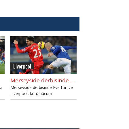
Liverpool
Merseyside derbisinde gülen yok!
i
Merseyside derbisinde Everton ve
Liverpool, kötü hücum
ek
performansları sergiledikleri
maçtan birer puanla ayrılmaya razı
oldular.