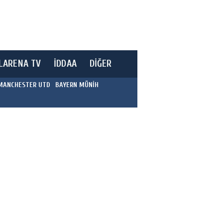
LARENA TV
İDDAA
DİĞER
MANCHESTER UTD
BAYERN MÜNİH