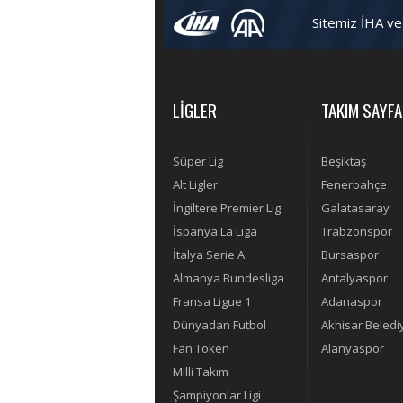
Sitemiz İHA ve
LİGLER
TAKIM SAYFA
Süper Lig
Beşiktaş
Alt Ligler
Fenerbahçe
İngiltere Premier Lig
Galatasaray
İspanya La Liga
Trabzonspor
İtalya Serie A
Bursaspor
Almanya Bundesliga
Antalyaspor
Fransa Ligue 1
Adanaspor
Dünyadan Futbol
Akhisar Beledi
Fan Token
Alanyaspor
Milli Takım
Şampiyonlar Ligi