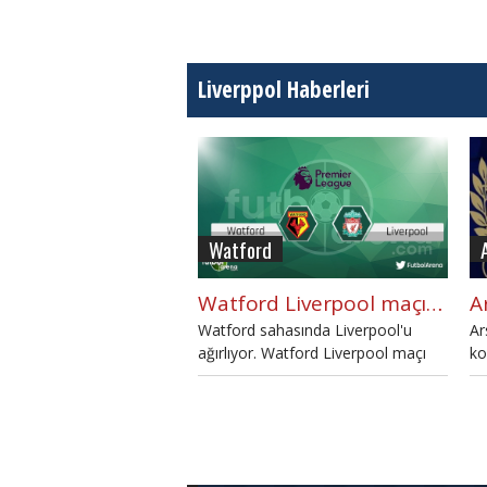
Liverppol Haberleri
Watford
Watford Liverpool maçı saat kaçta, hangi kanalda? (CANLI İZLE)
Watford sahasında Liverpool'u
Ar
ağırlıyor. Watford Liverpool maçı
ko
saat kaçta, hangi kanalda? Bu maçı
de
şifresiz nasıl izleyebilirsiniz?
Cevaplar haberimizde...