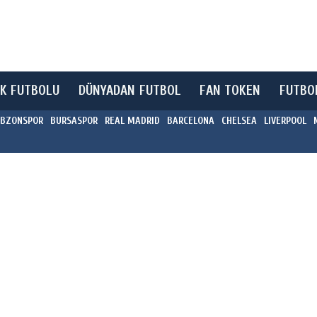
K FUTBOLU
DÜNYADAN FUTBOL
FAN TOKEN
FUTBO
BZONSPOR
BURSASPOR
REAL MADRID
BARCELONA
CHELSEA
LIVERPOOL