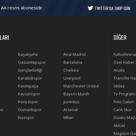
 AA resmi abonesidir
TWITTER’DA TAKİP EDİN
LARI
DİĞER
Başakşehir
Real Madrid
FutbolArena
Gaziantepspor
Barcelona
Özel Haber
Gençlerbirliği
Chelsea
Analiz
Karabükspor
Liverpool
Transfer Ha
Kasımpaşa
Manchester United
İddaa
Kayserispor
Bayern Münih
Tv Programı
Konyaspor
Juventus
Foto Galeri
ye
Osmanlıspor
Arsenal
Canlı Skor
Rizespor
Milan
Dünkü Maçl
Aktüel
Magazin Gal