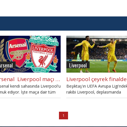
Liverpool
Arsenal
Liverpool çeyrek finalde
Arsenal  Liverpool maçı öncesi tüm gelişmeler
Beşiktaş'ın UEFA Avrupa Ligi'ndek
senal kendi sahasında Liverpool'u
rakibi Liverpool, deplasmanda
nuk ediyor. İşte maça dair tüm
Crystal Palace'ı 2-1 yenerek çeyr
taylar.
finale çıktı
1