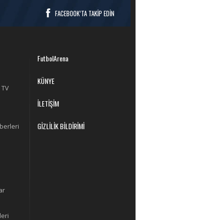
FACEBOOK’TA TAKİP EDİN
FutbolArena
KÜNYE
 TV
İLETİŞİM
GİZLİLİK BİLDİRİMİ
berleri
ar
eri