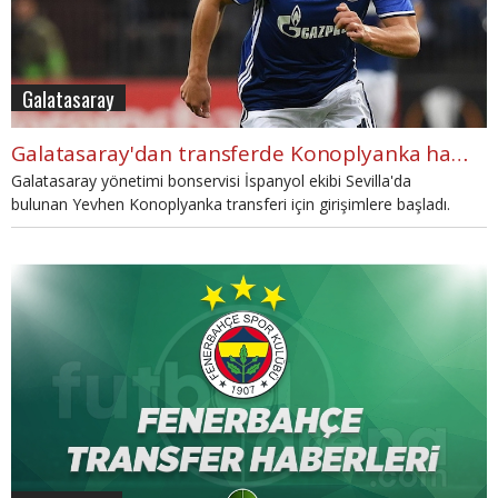
Galatasaray
Galatasaray'dan transferde Konoplyanka hamlesi
Galatasaray yönetimi bonservisi İspanyol ekibi Sevilla'da
bulunan Yevhen Konoplyanka transferi için girişimlere başladı.