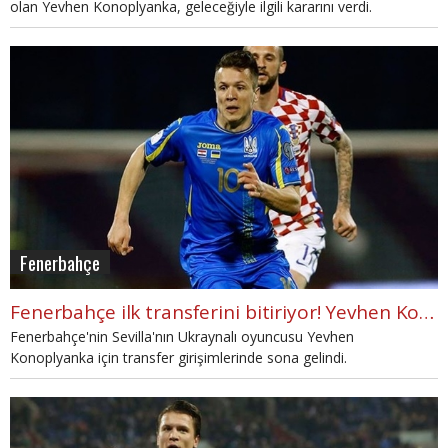
olan Yevhen Konoplyanka, geleceğiyle ilgili kararını verdi.
Fenerbahçe
Fenerbahçe ilk transferini bitiriyor! Yevhen Konoplyanka...
Fenerbahçe'nin Sevilla'nın Ukraynalı oyuncusu Yevhen
Konoplyanka için transfer girişimlerinde sona gelindi.