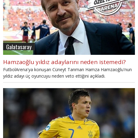
Galatasaray
Hamzaoğlu yıldız adaylarını neden istemedi?
FutbolArena'ya konuşan Cüneyt Tanman Hamza Hamzaoğlu'nun
yıldız adayı üç oyuncuyu neden veto ettiğini açıkladı.