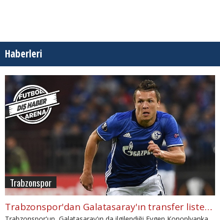
Haberleri
Trabzonspor
Trabzonspor'dan Galatasaray'ın transfer listesindeki Konoplyanka için çılgın teklif
Trabzonspor'un, Galatasaray'ın da ilgilendiği Evgen Konoplyanka