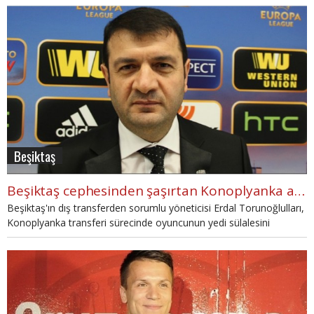
Beşiktaş
Beşiktaş cephesinden şaşırtan Konoplyanka açıklaması
Beşiktaş'ın dış transferden sorumlu yöneticisi Erdal Torunoğlulları,
Konoplyanka transferi sürecinde oyuncunun yedi sülalesini
tanıdığını söyledi.