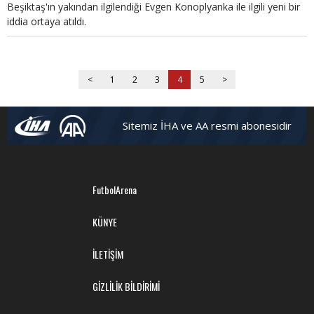
Beşiktaş'ın yakından ilgilendiği Evgen Konoplyanka ile ilgili yeni bir
iddia ortaya atıldı.
<
1
2
3
4
5
>
Sitemiz İHA ve AA resmi abonesidir
FutbolArena
KÜNYE
İLETİŞİM
GİZLİLİK BİLDİRİMİ