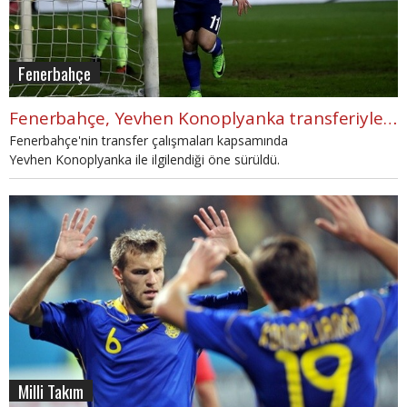
Fenerbahçe
Fenerbahçe, Yevhen Konoplyanka transferiyle uçacak - Spor Haberleri
Fenerbahçe'nin transfer çalışmaları kapsamında
Yevhen Konoplyanka ile ilgilendiği öne sürüldü.
Fenerbahçe Konoplyanka transferinde son dakika spor haberleri
burada.
Milli Takım