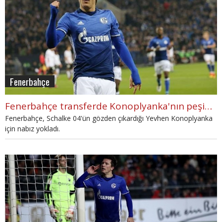
Fenerbahçe
Fenerbahçe transferde Konoplyanka'nın peşinde
Fenerbahçe, Schalke 04'ün gözden çıkardığı Yevhen Konoplyanka
için nabız yokladı.