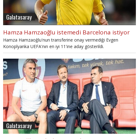
Galatasaray
Hamza Hamzaoğlu istemedi Barcelona istiyor
Hamza Hamzaoğlu'nun transferine onay vermediği Evgen
Konoplyanka UEFA'nın en iyi 11'ine aday gösterildi.
Galatasaray