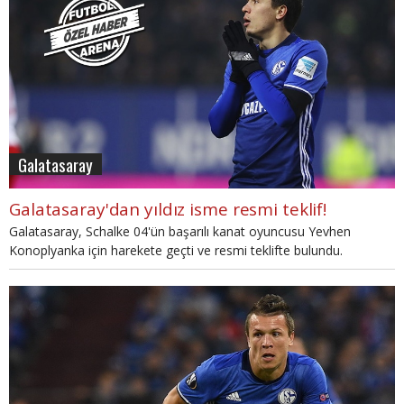
Galatasaray
Galatasaray'dan yıldız isme resmi teklif!
Galatasaray, Schalke 04'ün başarılı kanat oyuncusu Yevhen
Konoplyanka için harekete geçti ve resmi teklifte bulundu.