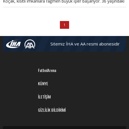
Koçak, kısıtlı imkanlara rağmen büyük işler başarıyor. 36 yaşındaki
genç teknik adam FutbolArena'ya konuştu.
1
Sitemiz İHA ve AA resmi abonesidir
FutbolArena
KÜNYE
İLETİŞİM
GİZLİLİK BİLDİRİMİ